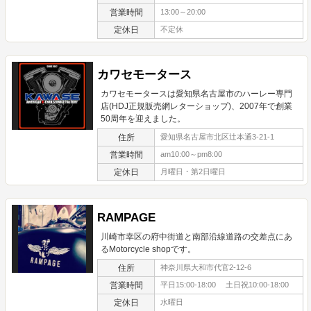
営業時間
13:00～20:00
定休日
不定休
カワセモータース
カワセモータースは愛知県名古屋市のハーレー専門
店(HDJ正規販売網レターショップ)、2007年で創業
50周年を迎えました。
住所
愛知県名古屋市北区辻本通3-21-1
営業時間
am10:00～pm8:00
定休日
月曜日・第2日曜日
RAMPAGE
川崎市幸区の府中街道と南部沿線道路の交差点にあ
るMotorcycle shopです。
住所
神奈川県大和市代官2-12-6
営業時間
平日15:00-18:00 土日祝10:00-18:00
定休日
水曜日