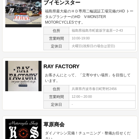
ブイモンスター
福島県最大級のＨＤ専用二輪認証工場完備のHD トー
タルプランナーのHD V-MONSTER
MOTORCYCLESです。
住所
福島県福島市町庭坂字遠原一2-43
営業時間
10:00-19:00
定休日
火曜日(祝祭日の場合は翌日)
RAY FACTORY
お客さんにとって、「立寄やすい場所」を目指して
います。
住所
兵庫県丹波市春日町野村2456
営業時間
12:00～20:00
定休日
-
草原商会
ダイノマシン完備！チューニング・整備お任せくだ
さい。