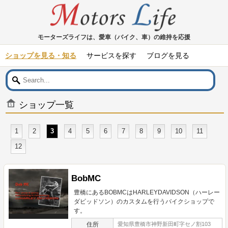
モーターズライフは、愛車（バイク、車）の維持を応援
ショップを見る・知る
サービスを探す
ブログを見る
ショップ一覧
1
2
3
4
5
6
7
8
9
10
11
12
BobMC
豊橋にあるBOBMCはHARLEYDAVIDSON（ハーレー
ダビッドソン）のカスタムを行うバイクショップで
す。
住所
愛知県豊橋市神野新田町字セノ割103