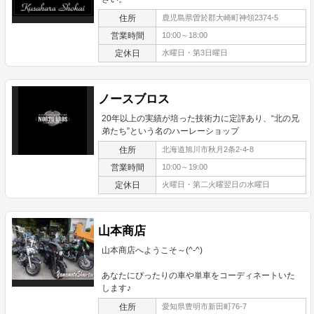
住所
鹿児島県曽於郡大崎町神領2374-5
営業時間
10:00～18:00
定休日
水曜日・第3日曜日
ノースブロス
20年以上の実績が培った技術力に定評あり、“北の兄
弟たち”という名のハーレーショップ
住所
北海道旭川市秋月2条2-4-8
営業時間
10:00～19:00
定休日
火曜日・第二火曜翌日の水曜日
山本商店
山本商店へようこそ～(^-^)
あなたにぴったりの車や単車をコーディネートいた
します♪
住所
愛知県豊明市新田町76-7