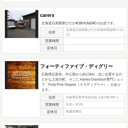
carers
北海道日高郡新ひだか町静内高砂町のお店です。
北海道日高郡新ひだか町静内高砂町2-12-
住所
13
営業時間
-
定休日
-
フォーティファイブ・ディグリー
広島県広島市。中心部から約15km、北に位置するの
どかな上深川町。そこに Harley-Davidson専門ショッ
プ「Forty-Five Degree（４５ディグリー）」があり
ます。
住所
広島県広島市安佐北区上深川町380-1
営業時間
9:00～18:00
定休日
毎週木曜日