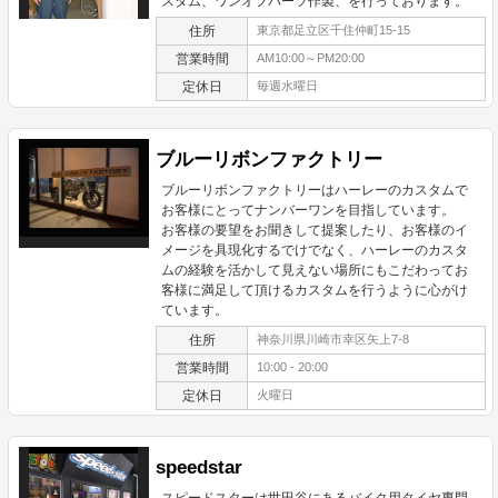
スタム、ワンオフパーツ作製、を行っております。
住所
東京都足立区千住仲町15-15
営業時間
AM10:00～PM20:00
定休日
毎週水曜日
ブルーリボンファクトリー
ブルーリボンファクトリーはハーレーのカスタムで
お客様にとってナンバーワンを目指しています。
お客様の要望をお聞きして提案したり、お客様のイ
メージを具現化するでけでなく、ハーレーのカスタ
ムの経験を活かして見えない場所にもこだわってお
客様に満足して頂けるカスタムを行うように心がけ
ています。
住所
神奈川県川崎市幸区矢上7-8
営業時間
10:00 - 20:00
定休日
火曜日
speedstar
スピードスターは世田谷にあるバイク用タイヤ専門