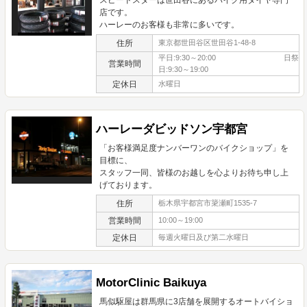
店です。
ハーレーのお客様も非常に多いです。
住所
東京都世田谷区世田谷1-48-8
平日:9:30～20:00 日祭
営業時間
日:9:30～19:00
定休日
水曜日
ハーレーダビッドソン宇都宮
「お客様満足度ナンバーワンのバイクショップ」を
目標に、
スタッフ一同、皆様のお越しを心よりお待ち申し上
げております。
住所
栃木県宇都宮市簗瀬町1535-7
営業時間
10:00～19:00
定休日
毎週火曜日及び第二水曜日
MotorClinic Baikuya
馬似駆屋は群馬県に3店舗を展開するオートバイショ