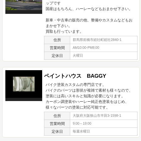
ップです
国産はもちろん、ハーレーなどもおまかせ下さい。
新車・中古車の販売の他、整備やカスタムなどもお
まかせ下さい。
買取も行っています。
住所
群馬県前橋市総社町総社2840-1
営業時間
AM10:00-PM8:00
定休日
火曜日
ペイントハウス BAGGY
バイク塗装カスタムの専門店です。
バイクのパーツは形状が複雑で素材も様々なので、
塗装には高いスキルと知識が必要になります。
カーボン調塗装やハーレー純正色塗装をはじめ、
様々なパーツの塗装に対応可能です。
住所
大阪府大阪狭山市半田3-1598-1
営業時間
9:00～19:00
定休日
毎週水曜日