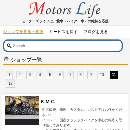
モーターズライフは、愛車（バイク、車）の維持を応援
ショップを見る・知る
サービスを探す
ブログを見る
ショップ一覧
1
2
3
4
5
6
7
8
9
10
11
12
K.M.C
中古販売、修理、カスタム、レストアはお任せくだ
さい！
ハーレー、国産クラシックバイクを中心に幅広く取
り扱っております。