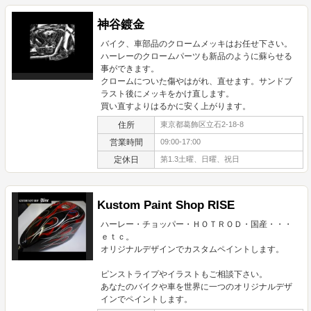
神谷鍍金
バイク、車部品のクロームメッキはお任せ下さい。
ハーレーのクロームパーツも新品のように蘇らせる
事ができます。
クロームについた傷やはがれ、直せます。サンドブ
ラスト後にメッキをかけ直します。
買い直すよりはるかに安く上がります。
住所
東京都葛飾区立石2-18-8
営業時間
09:00-17:00
定休日
第1.3土曜、日曜、祝日
Kustom Paint Shop RISE
ハーレー・チョッパー・ＨＯＴＲＯＤ・国産・・・
ｅｔｃ。
オリジナルデザインでカスタムペイントします。
ピンストライプやイラストもご相談下さい。
あなたのバイクや車を世界に一つのオリジナルデザ
インでペイントします。