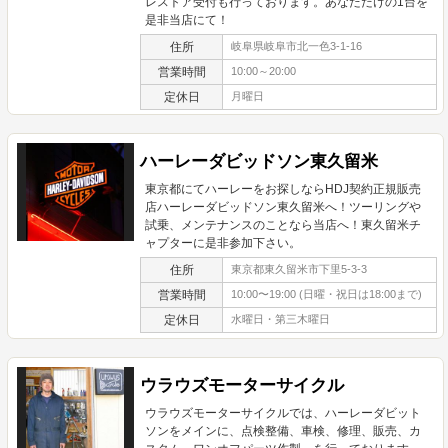
レストア受付も行っております。あなただけの1台を
是非当店にて！
住所
岐阜県岐阜市北一色3-1-16
営業時間
10:00～20:00
定休日
月曜日
ハーレーダビッドソン東久留米
東京都にてハーレーをお探しならHDJ契約正規販売
店ハーレーダビッドソン東久留米へ！ツーリングや
試乗、メンテナンスのことなら当店へ！東久留米チ
ャプターに是非参加下さい。
住所
東京都東久留米市下里5-3-3
営業時間
10:00〜19:00 (日曜・祝日は18:00まで)
定休日
水曜日・第三木曜日
ウラウズモーターサイクル
ウラウズモーターサイクルでは、ハーレーダビット
ソンをメインに、点検整備、車検、修理、販売、カ