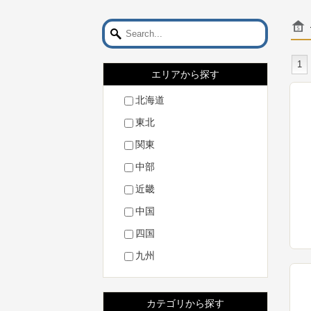
1
エリアから探す
北海道
東北
関東
中部
近畿
中国
四国
九州
カテゴリから探す