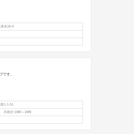
木26-4
プです。
1-1-51
時 日祝日:10時～20時