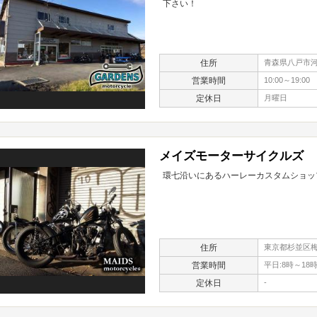
下さい！
住所
青森県八戸市河原
営業時間
10:00～19:00
定休日
月曜日
メイズモーターサイクルズ
環七沿いにあるハーレーカスタムショッ
住所
東京都杉並区梅里
営業時間
平日:8時～18
定休日
-