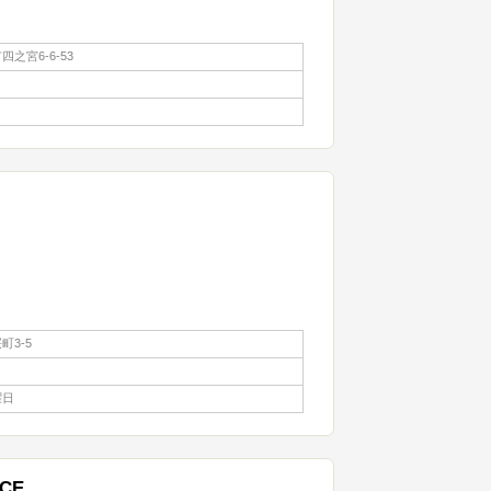
之宮6-6-53
町3-5
曜日
RCE