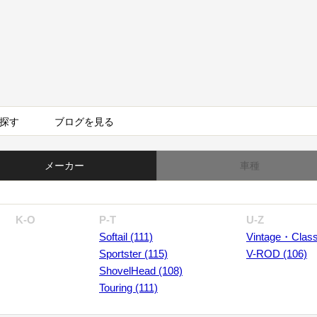
探す
ブログを見る
メーカー
車種
K-O
P-T
U-Z
Softail (111)
Vintage・Class
Sportster (115)
V-ROD (106)
ShovelHead (108)
Touring (111)