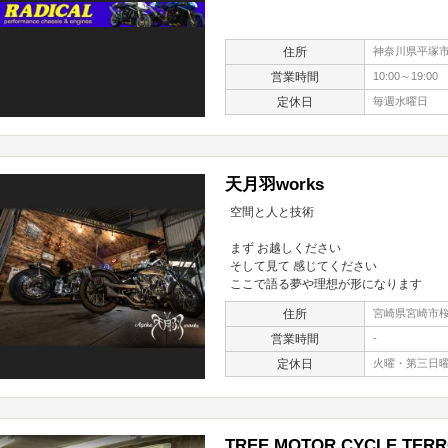
住所
神奈川県平塚市四
営業時間
10:00～19:00
定休日
毎週水曜日
天月羽works
空間と人と技術
まず お越しください
そして見て 感じてください
ここで語る夢や理想が形になります
住所
宮崎県宮崎市桜
営業時間
-
定休日
火曜・第三日
TREE MOTOR CYCLE TER