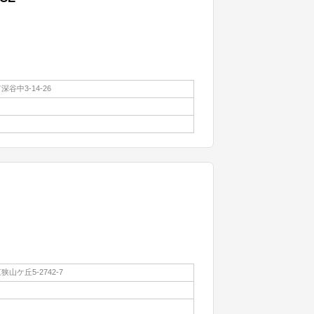
谷中3-14-26
山ケ丘5-2742-7