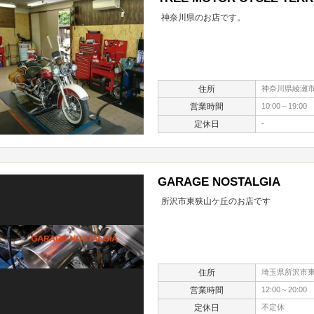
神奈川県のお店です。
住所
神奈川県綾瀬市深
営業時間
10:00～19:00
定休日
-
GARAGE NOSTALGIA
所沢市東狭山ケ丘のお店です
住所
埼玉県所沢市東狭
営業時間
12:00～20:00
定休日
不定休