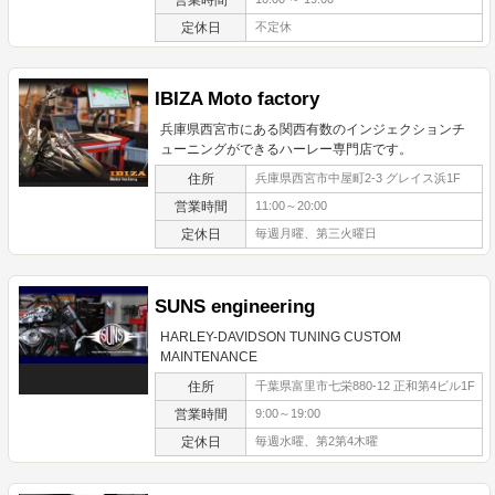
定休日
不定休
IBIZA Moto factory
兵庫県西宮市にある関西有数のインジェクションチ
ューニングができるハーレー専門店です。
住所
兵庫県西宮市中屋町2-3 グレイス浜1F
営業時間
11:00～20:00
定休日
毎週月曜、第三火曜日
SUNS engineering
HARLEY-DAVIDSON TUNING CUSTOM
MAINTENANCE
住所
千葉県富里市七栄880-12 正和第4ビル1F
営業時間
9:00～19:00
定休日
毎週水曜、第2第4木曜