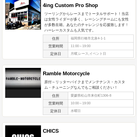
4ing Custom Pro Shop
ツーリングからレースまでトータルサポート！当店
は女性ライダーが多く、レーシングチームにも女性
が多数在籍。あなたのチャレンジを応援致します！
ハーレーカスタムも人気です。
住所
福岡県行橋市北泉4-1-1
営業時間
11:00～19:00
定休日
月曜,レース,イベント日
Ramble Motorcycle
原付～リッターバイクまでメンテナンス・カスタ
ム・チューニングなんでもご相談ください！
住所
愛媛県松山市来住町1306-8
営業時間
10:00～19:00
定休日
水曜日
CHICS