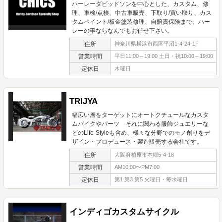
ハーレーダビッドソンを中心とした、カスタム、修
理、車検/点検、中古車販売、下取り/買い取り、カス
タムペイント/板金塗装修理、自賠責保険まで、ハー
レーの事ならなんでもお任せ下さい。
住所
神奈川県横浜市西区平沼1-4-24-1F
営業時間
平日11:00～19:00 土日・祝10:00～19:00
定休日
木曜日
TRIJYA
幅広い層をターゲットにオートクチュールなカスタ
ムバイクやパーツ それに関わる服飾ジュエリーな
どのLife-Styleも含め、様々な分野でのモノ創りをデ
ザイン・プロデュース・製造販売する会社です。
住所
大阪府柏原市本郷5-4-18
営業時間
AM10:00〜PM7:00
定休日
第1 第3 第5 火曜日・毎水曜日
インディゴカスタムサイクル