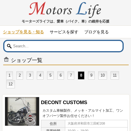
モーターズライフは、愛車（バイク、車）の維持を応援
ショップを見る・知る
サービスを探す
ブログを見る
ショップ一覧
1
2
3
4
5
6
7
8
9
10
11
12
DECONT CUSTOMS
カスタム車輌製作、メッキ・アルマイト加工、ワン
オフパーツ製作お任せください！
住所
大阪府岸和田市三田町208
営業時間
10:00 ～ 19:00