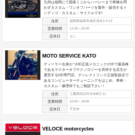
九州は福岡にて国産ミニからハーレーまで車種を問
わずカスタム・ワンオフパーツを製作・販売するイ
ンディゴ・カスタム・サイクルです!
住所
福岡県福岡市南区清水2-4-12
営業時間
11:00～20:00
定休日
なし
MOTO SERVICE KATO
ディーラー出身かつHD正規メカニックの中で最高峰
であるマスターオブテクノロジーを所持する店主が
運営するHD専門店。ディレクトリンク正規取扱店で
あるコンピューターチューニングをはじめ、車検・
カスタム・修理何でもご相談下さい！
住所
三重県四日市市本町5-11
営業時間
10:00～18:00
定休日
不定休
VELOCE motorcycles