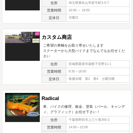
住所
埼玉県東松山市箭弓町3-5-7
営業時間
10:00 ～ 19:00
定休日
月曜日
カスタム商店
ご希望の車輌をお取り寄せいたします
スクーターから大型バイクまでなんでもお任せくだ
さい
住所
宮城県栗原市築館下宮野11-1
営業時間
9:30～18:00
定休日
毎週水曜 第2 第4 土曜日曜
Radical
車、バイクの修理、板金、塗装（パール、キャンデ
ィ、グラフィック）お任せ下さい！
住所
千葉県野田市上三ケ尾393-2
営業時間
14:00～22:00