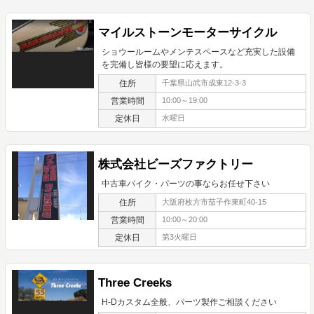
マイルストーンモーターサイクル
ショウールームやメンテスペースなど充実した設備
を完備し皆様の要望に応えます。
住所
千葉県山武市成東12-3-3
営業時間
10:00～19:00
定休日
水曜日
株式会社ビーズファクトリー
中古車バイク・パーツの事ならお任せ下さい
住所
大阪府枚方市茄子作東町40-15
営業時間
10:00～20:00
定休日
第3火曜日
Three Creeks
H-Dカスタム全般、パーツ製作ご相談ください