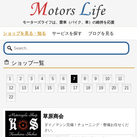
モーターズライフは、愛車（バイク、車）の維持を応援
ショップを見る・知る
サービスを探す
ブログを見る
ショップ一覧
1
2
3
4
5
6
7
8
9
10
11
12
13
14
15
16
17
18
19
20
21
22
草原商会
ダイノマシン完備！チューニング・整備お任せくだ
さい。