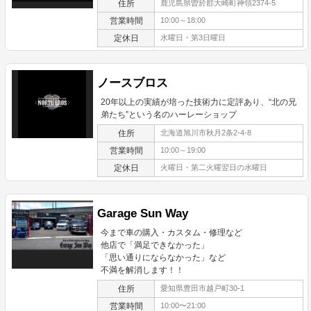
住所
鹿児島県曽於郡大崎町神領2374-5
営業時間
10:00～18:00
定休日
水曜日・第3日曜日
ノースブロス
20年以上の実績が培った技術力に定評あり、“北の兄
弟たち”という名のハーレーショップ
住所
北海道旭川市秋月2条2-4-8
営業時間
10:00～19:00
定休日
火曜日・第二火曜翌日の水曜日
Garage Sun Way
今まで車の購入・カスタム・修理など
他店で「満足できなかった」
「思い通りにならなかった」など
不満を解消します！！
住所
愛知県豊田市越戸町30-1
営業時間
10:00〜21:00