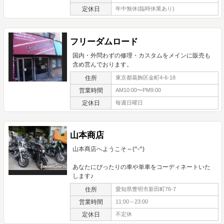
定休日
年中無休(臨時休業あり)
フリーダムロード
国内・外問わずの修理・カスタムをメインに販売も
含め営んでおります。
住所
東京都葛飾区金町4-6-18
営業時間
AM10:00〜PM9:00
定休日
毎週日曜日
山本商店
山本商店へようこそ～(^-^)
あなたにぴったりの車や単車をコーディネートいた
します♪
住所
愛知県豊明市新田町76-7
営業時間
11:00～23:00
定休日
不定休