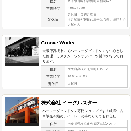
住所
兵庫県神崎郡神河町東柏尾674
営業時間
9:00～17:00
定休日 毎週月曜日
定休日
※月曜日が祝日の場合は営業。振替えで
火曜休み
Groove Works
大阪府高槻市にてハーレーダビッドソンを中心とし
た修理・カスタム・ワンオフパーツ製作を行ってお
ります。
住所
大阪府高槻市芝生町1-15-12
営業時間
10:00～20:00
定休日
火曜日
株式会社 イーグルスター
ハーレーダビッドソン専門ショップです！厳選中古
車販売を始め、ハーレーの事なら何でもお任せ！
住所
神奈川県横浜市金沢区幸浦2-21-2