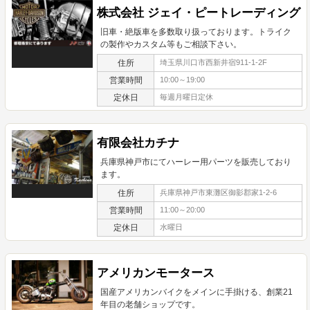
株式会社 ジェイ・ピートレーディング
旧車・絶版車を多数取り扱っております。トライク
の製作やカスタム等もご相談下さい。
住所
埼玉県川口市西新井宿911-1-2F
営業時間
10:00～19:00
定休日
毎週月曜日定休
有限会社カチナ
兵庫県神戸市にてハーレー用パーツを販売しており
ます。
住所
兵庫県神戸市東灘区御影郡家1-2-6
営業時間
11:00～20:00
定休日
水曜日
アメリカンモータース
国産アメリカンバイクをメインに手掛ける、創業21
年目の老舗ショップです。