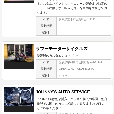
るカスタムバイクやカスタムカーの製作まで特定の
ジャンルに限らず、幅広く様々な車両を手掛けてお
ります。
住所
兵庫県三木市志染町吉田1112
営業時間
-
定休日
-
ラフーモーターサイクルズ
愛媛県のカスタムショップです
住所
愛媛県宇和島市吉田町知永4-119-1
営業時間
OPEN 10:00 CLOSE 18:00
定休日
不定休
JOHNNY'S AUTO SERVICE
JOHNNY'Sは他店購入、ヤフオク購入の車両、他店
修理でお困りの方のご相談にも乗りますので何なり
とご相談ください。