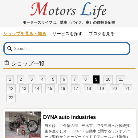
モーターズライフは、愛車（バイク、車）の維持を応援
ショップを見る・知る
サービスを探す
ブログを見る
ショップ一覧
1
2
3
4
5
6
7
8
9
10
11
12
13
14
15
16
17
18
19
20
21
22
DYNA auto industries
当社は、『金物の街、三木市』で長年培った伝統技
術を生かしオートバイ・自動車に関するワンオフパ
ーツ製作からオーダーメイドでフレームより製作す