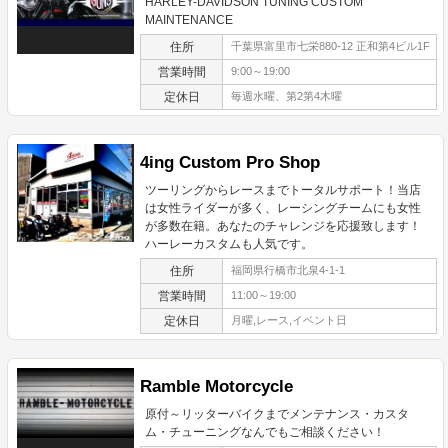
HARLEY-DAVIDSON TUNING CUSTOM
MAINTENANCE
住所
千葉県富里市七栄880-12 正和第4ビル1F
営業時間
9:00～19:00
定休日
毎週水曜、第2第4木曜
4ing Custom Pro Shop
ツーリングからレースまでトータルサポート！当店
は女性ライダーが多く、レーシングチームにも女性
が多数在籍。あなたのチャレンジを応援致します！
ハーレーカスタムも人気です。
住所
福岡県行橋市北泉4-1-1
営業時間
11:00～19:00
定休日
月曜,レース,イベント日
Ramble Motorcycle
原付～リッターバイクまでメンテナンス・カスタ
ム・チューニングなんでもご相談ください！