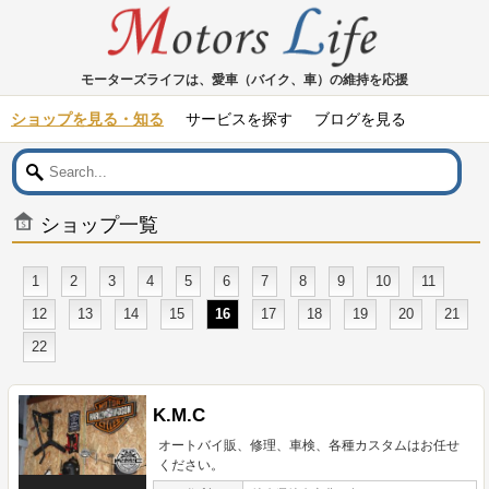
モーターズライフは、愛車（バイク、車）の維持を応援
ショップを見る・知る
サービスを探す
ブログを見る
ショップ一覧
1
2
3
4
5
6
7
8
9
10
11
12
13
14
15
16
17
18
19
20
21
22
K.M.C
オートバイ販、修理、車検、各種カスタムはお任せ
ください。