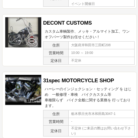
イベント開催日
DECONT CUSTOMS
カスタム車輌製作、メッキ・アルマイト加工、ワン
オフパーツ製作お任せください！
住所
大阪府岸和田市三田町208
営業時間
10:00 ～ 19:00
定休日
不定休
31spec MOTORCYCLE SHOP
ハーレーのインジェクション・セッティング を はじ
め 一般修理・車検 バイクカスタム等
車種限らず バイク全般に関する業務を 行っており
ます。
住所
栃木県日光市木和田島3047-1
営業時間
-
不定休 (ご来店の際はお問い合わせ下さ
定休日
い)