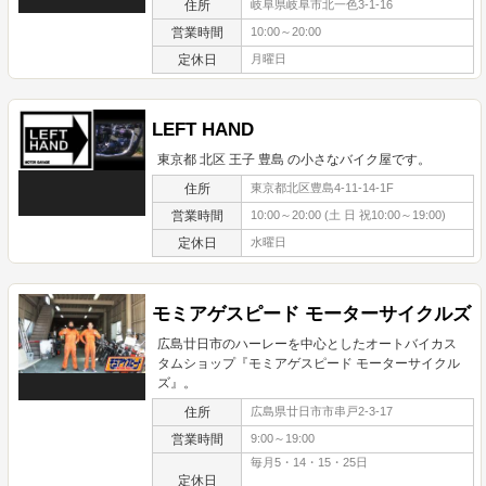
住所
岐阜県岐阜市北一色3-1-16
営業時間
10:00～20:00
定休日
月曜日
LEFT HAND
東京都 北区 王子 豊島 の小さなバイク屋です。
住所
東京都北区豊島4-11-14-1F
営業時間
10:00～20:00 (土 日 祝10:00～19:00)
定休日
水曜日
モミアゲスピード モーターサイクルズ
広島廿日市のハーレーを中心としたオートバイカス
タムショップ『モミアゲスピード モーターサイクル
ズ』。
住所
広島県廿日市市串戸2-3-17
営業時間
9:00～19:00
毎月5・14・15・25日
定休日