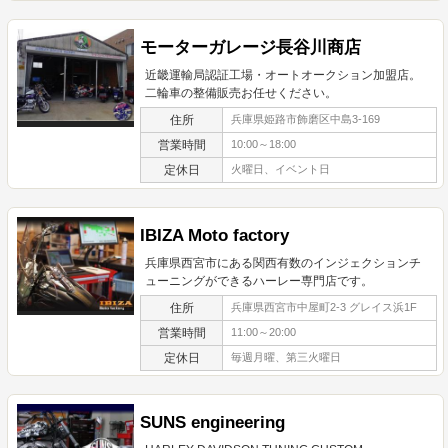
モーターガレージ長谷川商店
近畿運輸局認証工場・オートオークション加盟店。
二輪車の整備販売お任せください。
住所
兵庫県姫路市飾磨区中島3-169
営業時間
10:00～18:00
定休日
火曜日、イベント日
IBIZA Moto factory
兵庫県西宮市にある関西有数のインジェクションチ
ューニングができるハーレー専門店です。
住所
兵庫県西宮市中屋町2-3 グレイス浜1F
営業時間
11:00～20:00
定休日
毎週月曜、第三火曜日
SUNS engineering