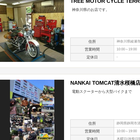
TREE MOTOR CYCLE TER
神奈川県のお店です。
住所
神奈川県綾瀬市深
営業時間
10:00～19:00
定休日
-
NANKAI TOMCAT清水桜橋
電動スクーターから大型バイクまで
住所
静岡県静岡市清
営業時間
10:00～19:00
定休日
木曜日(祝祭日