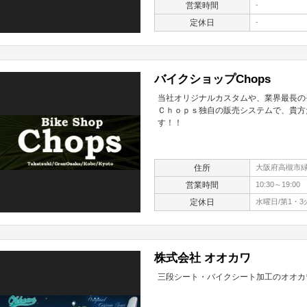
営業時間
-
定休日
-
バイクショップChops
当社オリジナルカスタムや、業界最長の
Ｃｈｏｐｓ独自の販売システムで、貴方
す！！
住所
大阪府高槻市緑が
営業時間
10:30～19:00
定休日
水曜日/第1・3
株式会社 オオカワ
三段シート・バイクシート加工のオオカ