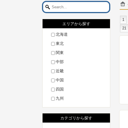
1
エリアから探す
21
北海道
東北
関東
中部
近畿
中国
四国
九州
カテゴリから探す