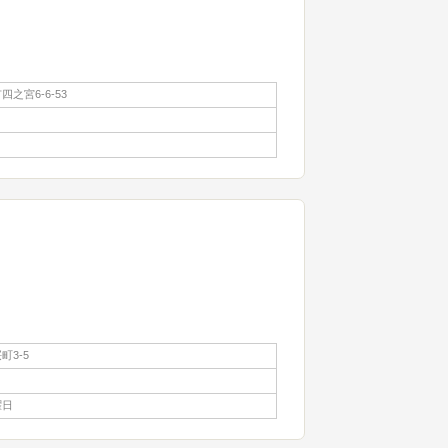
之宮6-6-53
町3-5
曜日