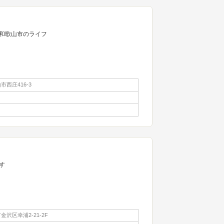
ら和歌山市のライフ
西庄416-3
す
沢区幸浦2-21-2F