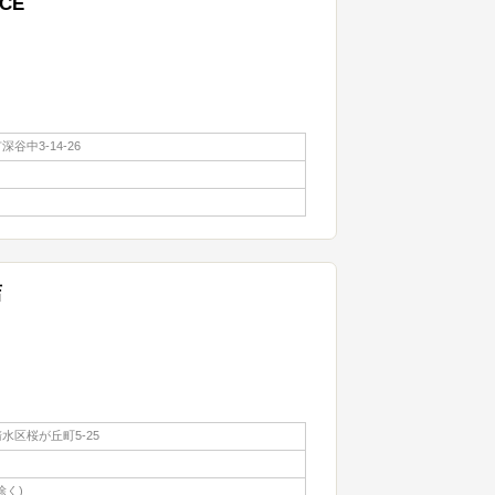
RCE
谷中3-14-26
店
水区桜が丘町5-25
除く)