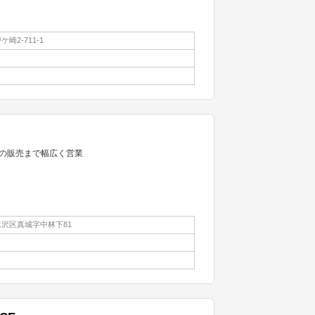
崎2-711-1
の販売まで幅広く営業
沢区真城字中林下81