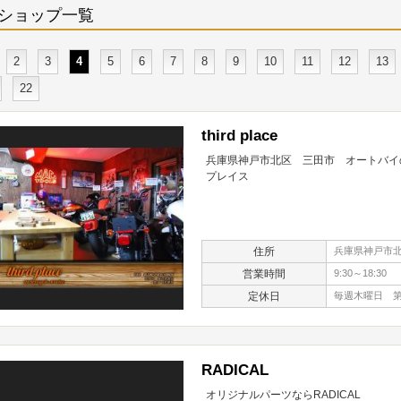
ショップ一覧
2
3
4
5
6
7
8
9
10
11
12
13
22
third place
兵庫県神戸市北区 三田市 オートバイの
プレイス
住所
兵庫県神戸市北
営業時間
9:30～18:30
定休日
毎週木曜日 第
RADICAL
オリジナルパーツならRADICAL