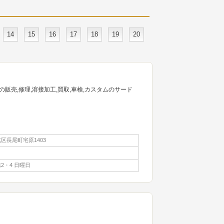
14
15
16
17
18
19
20
販売,修理,溶接加工,買取,車検,カスタムのサード
区長尾町宅原1403
2・4 日曜日