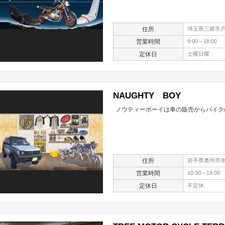
住所
埼玉県三郷市戸ケ
営業時間
9:00～18:00
定休日
土曜日曜
NAUGHTY BOY
ノウティーボーイは車の販売からバイク
住所
岩手県奥州市水
営業時間
10:30～19:00
定休日
不定休