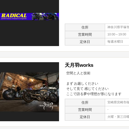
住所
神奈川県平塚市四
営業時間
10:00～19:00
定休日
毎週水曜日
天月羽works
空間と人と技術
まず お越しください
そして見て 感じてください
ここで語る夢や理想が形になります
住所
宮崎県宮崎市桜
営業時間
-
定休日
火曜・第三日