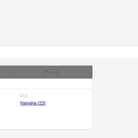
グレード
U-Z
Yamaha (22)