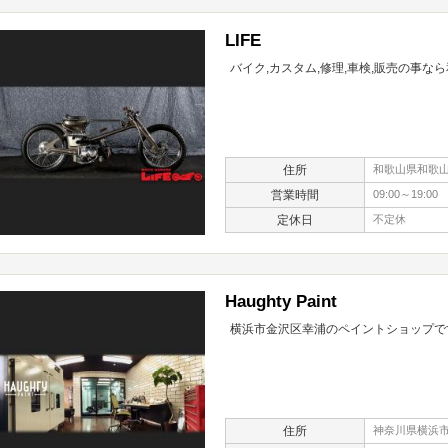
LIFE
バイク,カスタム,修理,車検,販売の事な
住所
和歌山県和歌山市
営業時間
09:00～19:00
定休日
不定休
Haughty Paint
横浜市金沢区幸浦のペイントショップで
住所
神奈川県横浜市金