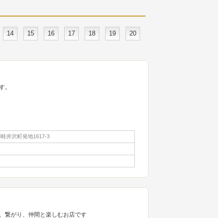
14
15
16
17
18
19
20
す。
井沢町発地1617-3
、繋がり、仲間と楽しむお店です