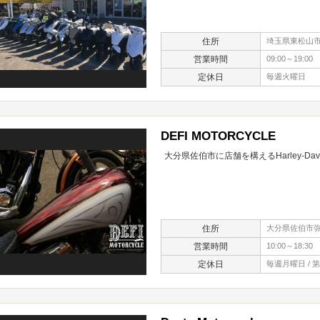
住所
埼玉県東松山市元
営業時間
09:00～19:00
定休日
毎週火曜日
DEFI MOTORCYCLE
大分県佐伯市に店舗を構えるHarley-D
住所
大分県佐伯市弥
営業時間
10:00～18:30
定休日
毎週月曜日 / 