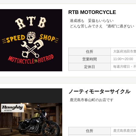
RTB MOTORCYCLE
達成感も 妥協もいらない
どんな苦しみでさえ “過程”に過ぎない
住所
大阪府池田市豊島
営業時間
11:00〜20:00
定休日
毎週月曜日・
ノーティモーターサイクル
鹿児島市春山町のお店です
住所
鹿児島県鹿児島市