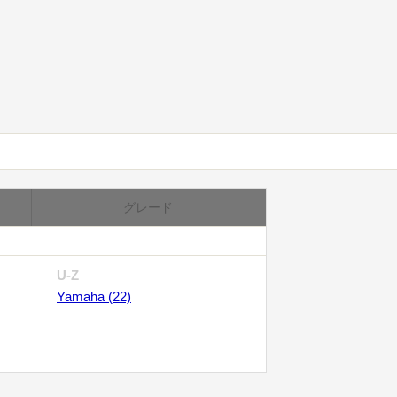
グレード
U-Z
Yamaha (22)