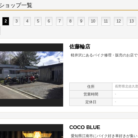
ショップ一覧
2
3
4
5
6
7
8
9
10
11
12
13
佐藤輪店
軽井沢にあるバイク修理・販売のお店で
住所
長野県北佐久郡軽
営業時間
-
定休日
-
COCO BLUE
愛知県江南市にバイク好き車好きが集い