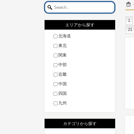
1
エリアから探す
21
北海道
東北
関東
中部
近畿
中国
四国
九州
カテゴリから探す