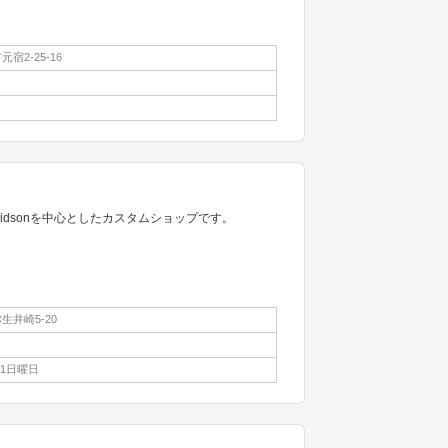
宿2-25-16
avidsonを中心としたカスタムショップです。
生井崎5-20
第1日曜日