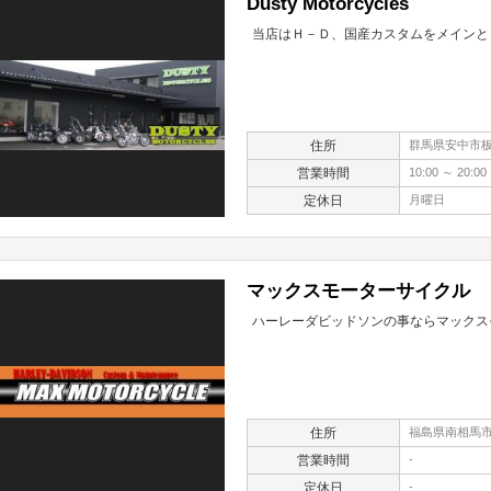
Dusty Motorcycles
当店はＨ－Ｄ、国産カスタムをメインと
住所
群馬県安中市板鼻
営業時間
10:00 ～ 20:00
定休日
月曜日
マックスモーターサイクル
ハーレーダビッドソンの事ならマックス
住所
福島県南相馬市原
営業時間
-
定休日
-