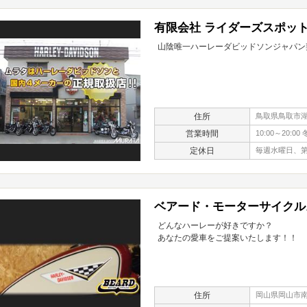
有限会社 ライダーズスポット
山陰唯一ハーレーダビッドソンジャパン
住所
鳥取県鳥取市湖山
営業時間
10:00～20:00 
定休日
毎週水曜日、
ベアード・モーターサイクル
どんなハーレーが好きですか？
あなたの愛車をご提案いたします！！
住所
岡山県岡山市南区