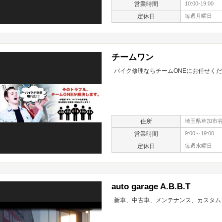
営業時間
10:00-19:00
定休日
毎週月曜日
チームワン
バイク修理ならチームONEにお任せく
住所
埼玉県草加市谷塚
営業時間
9:00～19:00
定休日
毎週水曜日
auto garage A.B.B.T
新車、中古車、メンテナンス、カスタム