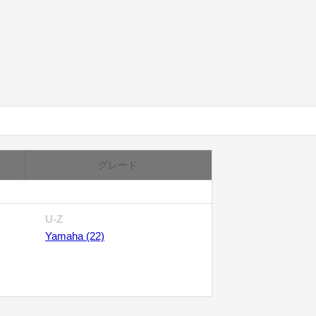
グレード
U-Z
Yamaha (22)