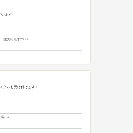
ございます
田主丸町殖木233-4
スタムも受け付けます！
場734