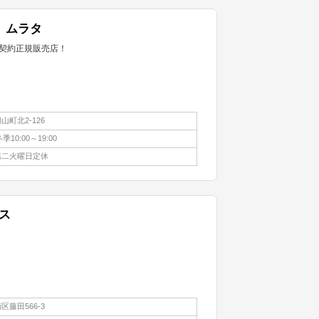
 ムラタ
契約正規販売店！
町北2-126
冬季10:00～19:00
第二火曜日定休
ス
藤田566-3