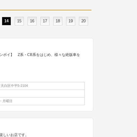
14
15
16
17
18
19
20
ンボイ】 Z系・CB系をはじめ、様々な絶版車を
白区中平5-2104
・月曜日
楽しいお店です。