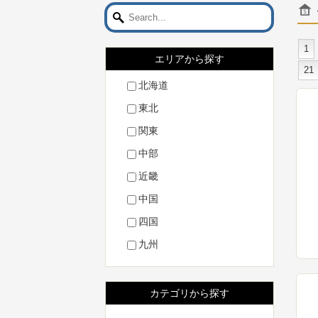
1
エリアから探す
21
北海道
東北
関東
中部
近畿
中国
四国
九州
カテゴリから探す