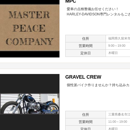
MPC
愛車の点検整備お任せください！
HARLEY-DAVIDSON専門レンタルも
住所
福岡県久留米市
営業時間
9:00～19:00
定休日
木曜日
GRAVEL CREW
個性派バイク作りませんか？持ち込みカ
住所
三重県桑名市江
営業時間
11:00～19:00
定休日
木曜日