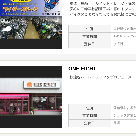
車体・用品・ヘルメット・ＥＴＣ・保険
安心の二輪車検認証工場、頼れるプロシ
バイクのことならなんでもお気軽にご相
住所
長野県佐久市岩村
営業時間
AM10:00～PM7
定休日
水曜日
ONE EIGHT
快適なハーレーライフをプロデュース
住所
愛知県名古屋市
営業時間
ショップ営業:10:
定休日
月曜