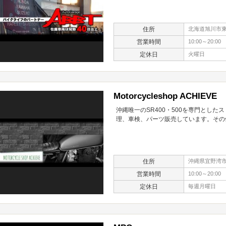
住所
北海道旭川市東光
営業時間
10:00～20:00
定休日
火曜日
Motorcycleshop ACHIEVE
沖縄唯一のSR400・500を専門とし
理、車検、パーツ販売しています。その
住所
沖縄県宜野湾市大
営業時間
10:00～20:00
定休日
毎週月曜日