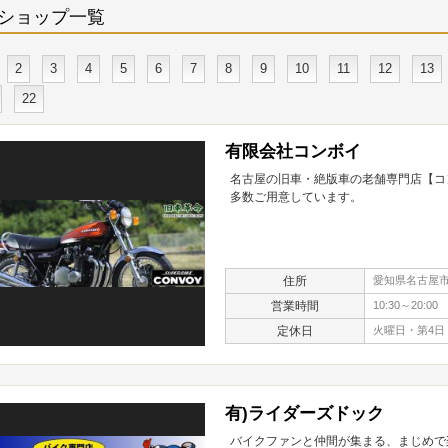
ショップ一覧
2
3
4
5
6
7
8
9
10
11
12
13
22
有限会社コンボイ
名古屋の旧車・絶版車の老舗専門店【コ
多数ご用意しています。
住所
愛知県名古屋市天
営業時間
10:30～20:00
定休日
火曜日・第4日
有)ライダーズドック
バイクファンと仲間が集まる、まじめで