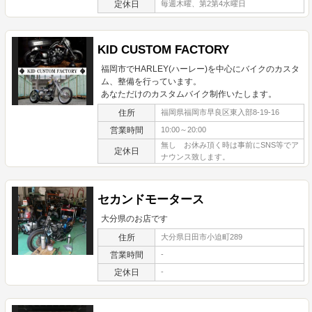
定休日
毎週木曜、第2第4水曜日
KID CUSTOM FACTORY
福岡市でHARLEY(ハーレー)を中心にバイクのカスタ
ム、整備を行っています。
あなただけのカスタムバイク制作いたします。
住所
福岡県福岡市早良区東入部8-19-16
営業時間
10:00～20:00
無し お休み頂く時は事前にSNS等でア
定休日
ナウンス致します。
セカンドモータース
大分県のお店です
住所
大分県日田市小迫町289
営業時間
-
定休日
-