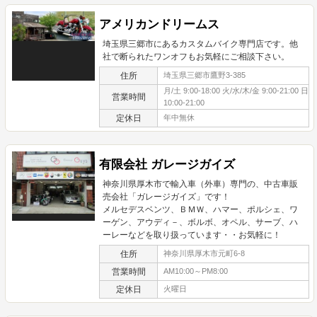
アメリカンドリームス
埼玉県三郷市にあるカスタムバイク専門店です。他
社で断られたワンオフもお気軽にご相談下さい。
住所
埼玉県三郷市鷹野3-385
月/土 9:00-18:00 火/水/木/金 9:00-21:00 日
営業時間
10:00-21:00
定休日
年中無休
有限会社 ガレージガイズ
神奈川県厚木市で輸入車（外車）専門の、中古車販
売会社「ガレージガイズ」です！
メルセデスベンツ、ＢＭＷ、ハマー、ポルシェ、ワ
ーゲン、アウディ－、ボルボ、オペル、サーブ、ハ
ーレーなどを取り扱っています・・お気軽に！
住所
神奈川県厚木市元町6-8
営業時間
AM10:00～PM8:00
定休日
火曜日