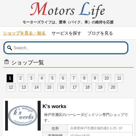
モーターズライフは、愛車（バイク、車）の維持を応援
ショップを見る・知る
サービスを探す
ブログを見る
ショップ一覧
1
2
3
4
5
6
7
8
9
10
11
12
13
14
15
16
17
18
19
20
K's works
神戸市灘区のハーレーダビッドソン専門ショップで
す。
住所
兵庫県神戸市灘区城内通2-1-25 -1F
営業時間
10:30〜18:00