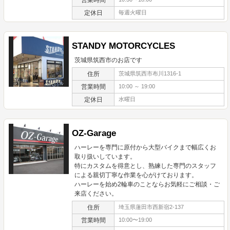
定休日
毎週火曜日
STANDY MOTORCYCLES
茨城県筑西市のお店です
住所
茨城県筑西市布川1316-1
営業時間
10:00 ～ 19:00
定休日
水曜日
OZ-Garage
ハーレーを専門に原付から大型バイクまで幅広くお
取り扱いしています。
特にカスタムを得意とし、熟練した専門のスタッフ
による親切丁寧な作業を心がけております。
ハーレーを始め2輪車のことならお気軽にご相談・ご
来店ください。
住所
埼玉県蓮田市西新宿2-137
営業時間
10:00〜19:00