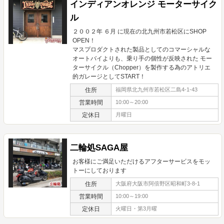
インディアンオレンジ モーターサイク
ル
２００２年 ６月 に現在の北九州市若松区にSHOP
OPEN！
マスプロダクトされた製品としてのコマーシャルな
オートバイよりも、乗り手の個性が反映された モー
ターサイクル（Chopper）を製作する為のアトリエ
的ガレージとしてSTART！
住所
福岡県北九州市若松区二島4-1-43
営業時間
10:00～20:00
定休日
月曜日
二輪処SAGA屋
お客様にご満足いただけるアフターサービスをモッ
トーにしております
住所
大阪府大阪市阿倍野区昭和町3-8-1
営業時間
10:00～19:00
定休日
火曜日・第3月曜