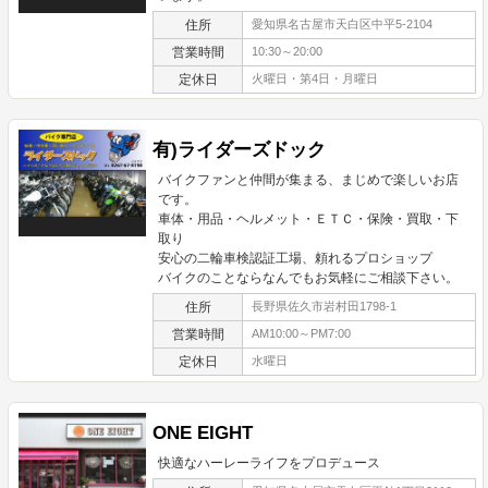
住所
愛知県名古屋市天白区中平5-2104
営業時間
10:30～20:00
定休日
火曜日・第4日・月曜日
有)ライダーズドック
バイクファンと仲間が集まる、まじめで楽しいお店
です。
車体・用品・ヘルメット・ＥＴＣ・保険・買取・下
取り
安心の二輪車検認証工場、頼れるプロショップ
バイクのことならなんでもお気軽にご相談下さい。
住所
長野県佐久市岩村田1798-1
営業時間
AM10:00～PM7:00
定休日
水曜日
ONE EIGHT
快適なハーレーライフをプロデュース