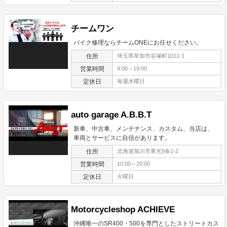
チームワン
バイク修理ならチームONEにお任せください。
住所
埼玉県草加市谷塚町1011-1
営業時間
9:00～19:00
定休日
毎週水曜日
auto garage A.B.B.T
新車、中古車、メンテナンス、カスタム、当店は、
車両とサービスに自信があります。
住所
北海道旭川市東光9条1-2
営業時間
10:00～20:00
定休日
火曜日
Motorcycleshop ACHIEVE
沖縄唯一のSR400・500を専門としたストリートカス