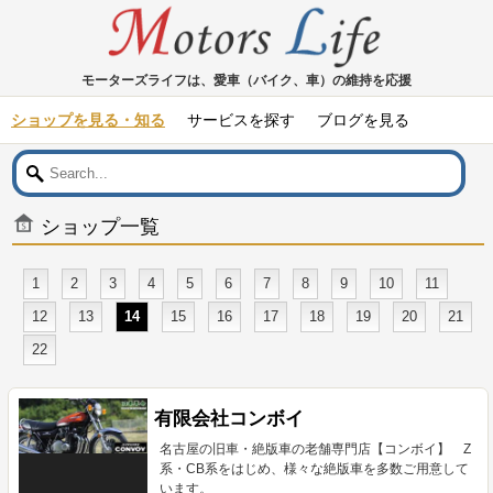
モーターズライフは、愛車（バイク、車）の維持を応援
ショップを見る・知る
サービスを探す
ブログを見る
ショップ一覧
1
2
3
4
5
6
7
8
9
10
11
12
13
14
15
16
17
18
19
20
21
22
有限会社コンボイ
名古屋の旧車・絶版車の老舗専門店【コンボイ】 Z
系・CB系をはじめ、様々な絶版車を多数ご用意して
います。