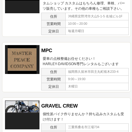
タムショップ カスタムはもちろん修理、車検、パー
ツ販売しています。その他の車種もご相談下さい。
住所
沖縄県宜野湾市大山5-1-5 名城ビル1F
営業時間
10:00～20:00
定休日
毎週月曜日
MPC
愛車の点検整備お任せください！
HARLEY-DAVIDSON専門レンタルもございます
住所
福岡県久留米市田主丸町殖木233-4
営業時間
9:00～19:00
定休日
木曜日
GRAVEL CREW
個性派バイク作りませんか？持ち込みカスタムも受
け付けます！
住所
三重県桑名市江場734