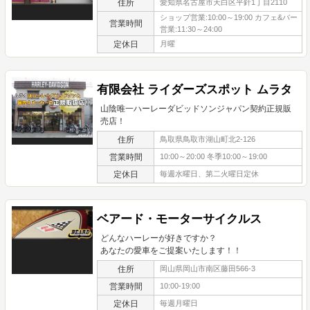
住所
愛知県名古屋市天白区平針1丁目2110
ショップ営業:10:00～19:00 カフェ&バー
営業時間
営業:11:30～24:00
定休日
月曜
有限会社 ライダーズスポット ムラタ
山陰唯一ハーレーダビッドソンジャパン契約正規販
売店！
住所
鳥取県鳥取市湖山町北2-126
営業時間
10:00～20:00 冬季10:00～19:00
定休日
毎週水曜日、第二火曜日定休
ベアード・モーターサイクルス
どんなハーレーが好きですか？
あなたの愛車をご提案いたします！！
住所
岡山県岡山市南区藤田566-3
営業時間
10:00-19:00
定休日
毎週月曜日