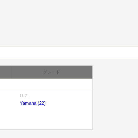
グレード
U-Z
Yamaha (22)