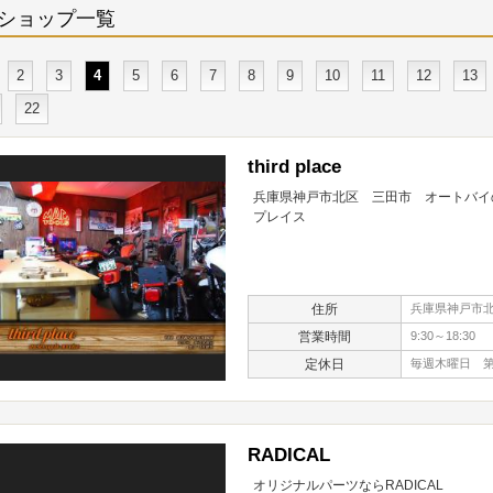
ショップ一覧
2
3
4
5
6
7
8
9
10
11
12
13
22
third place
兵庫県神戸市北区 三田市 オートバイの
プレイス
住所
兵庫県神戸市北
営業時間
9:30～18:30
定休日
毎週木曜日 第
RADICAL
オリジナルパーツならRADICAL