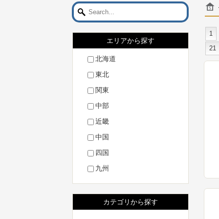
1
エリアから探す
21
北海道
東北
関東
中部
近畿
中国
四国
九州
カテゴリから探す