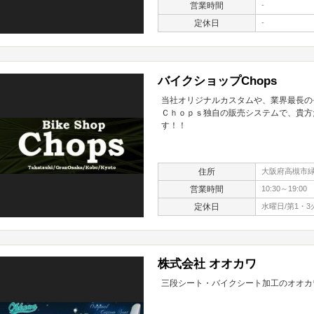
営業時間
-
定休日
-
バイクショップChops
当社オリジナルカスタムや、業界最長の
Ｃｈｏｐｓ独自の販売システムで、貴方
す！！
住所
大阪府高槻市緑が
営業時間
10:30～19:00
定休日
水曜日/第1・3
株式会社 オオカワ
三段シート・バイクシート加工のオオカ