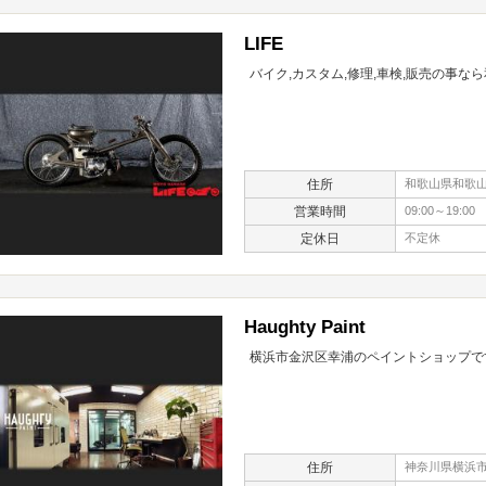
LIFE
バイク,カスタム,修理,車検,販売の事な
住所
和歌山県和歌山市
営業時間
09:00～19:00
定休日
不定休
Haughty Paint
横浜市金沢区幸浦のペイントショップで
住所
神奈川県横浜市金