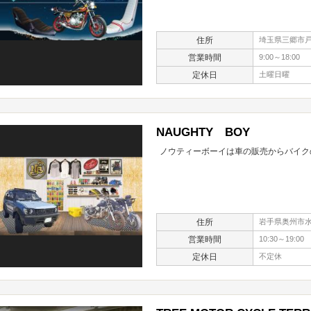
住所
埼玉県三郷市戸ケ
営業時間
9:00～18:00
定休日
土曜日曜
NAUGHTY BOY
ノウティーボーイは車の販売からバイク
住所
岩手県奥州市水
営業時間
10:30～19:00
定休日
不定休