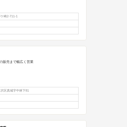
崎2-711-1
の販売まで幅広く営業
沢区真城字中林下81