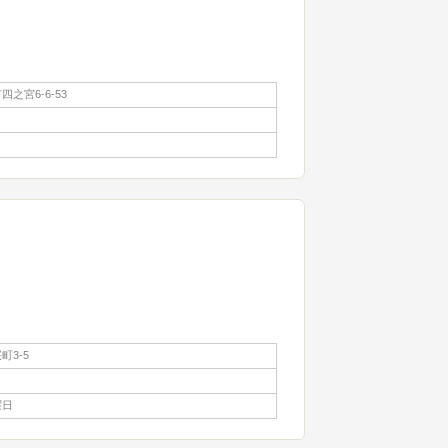
之宮6-6-53
町3-5
曜日