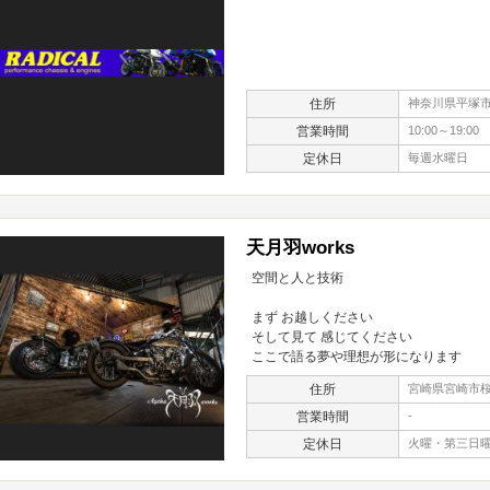
住所
神奈川県平塚市四
営業時間
10:00～19:00
定休日
毎週水曜日
天月羽works
空間と人と技術
まず お越しください
そして見て 感じてください
ここで語る夢や理想が形になります
住所
宮崎県宮崎市桜
営業時間
-
定休日
火曜・第三日