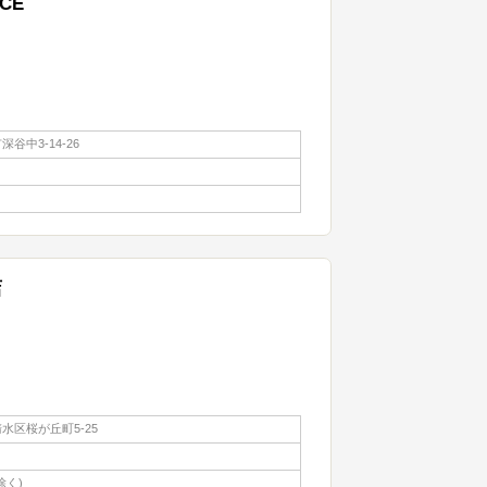
RCE
谷中3-14-26
店
水区桜が丘町5-25
除く)