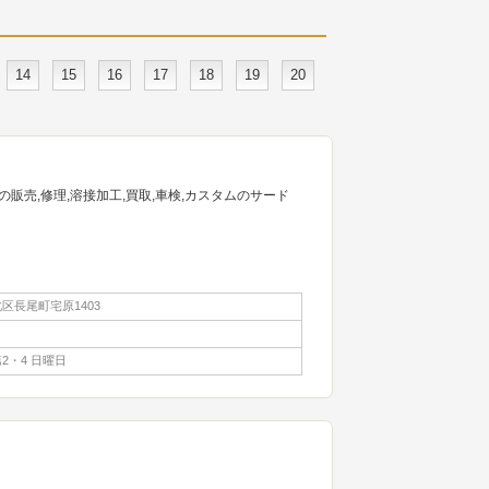
14
15
16
17
18
19
20
販売,修理,溶接加工,買取,車検,カスタムのサード
区長尾町宅原1403
2・4 日曜日