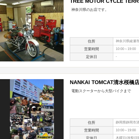
TREE MOTOR CYCLE TER
神奈川県のお店です。
住所
神奈川県綾瀬市深
営業時間
10:00～19:00
定休日
-
NANKAI TOMCAT清水桜橋
電動スクーターから大型バイクまで
住所
静岡県静岡市清
営業時間
10:00～19:00
定休日
木曜日(祝祭日