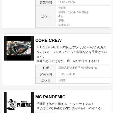
営業時間
12:00～19:00
火曜日
水曜日(予約車のみ対応)
定休日
GW
夏季
年末年始
CORE CREW
[HARLEY-DAVIDSON]などアメリカンバイクのカス
タム/販売、ワンオフパーツの製作などを手掛けてい
ます。
興味のある方はぜひ一度、遊びに来て下さい！
住所
新潟県新潟市東区河渡庚296-49
営業時間
10:00～20:00
定休日
月曜日
MC PANDEMIC
千葉県は旭市に構えるモーターサイクル！
その名はMC PANDEMIC（ﾓｰﾀｰｻｲｸﾙ ﾊﾟﾝﾃﾞﾐｯｸ）