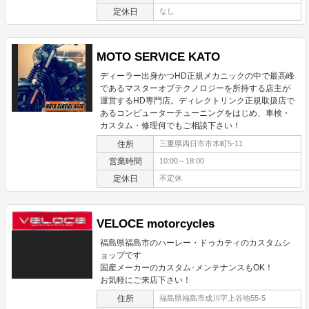
定休日
なし
MOTO SERVICE KATO
ディーラー出身かつHD正規メカニックの中で最高峰
であるマスターオブテクノロジーを所持する店主が
運営するHD専門店。ディレクトリンク正規取扱店で
あるコンピューターチューニングをはじめ、車検・
カスタム・修理何でもご相談下さい！
住所
三重県四日市市本町5-11
営業時間
10:00～18:00
定休日
不定休
VELOCE motorcycles
福島県福島市のハーレー・ドゥカティのカスタムシ
ョップです
国産メーカーのカスタム･メンテナンスもOK！
お気軽にご来店下さい！
住所
福島県福島市成川字上谷地55-5