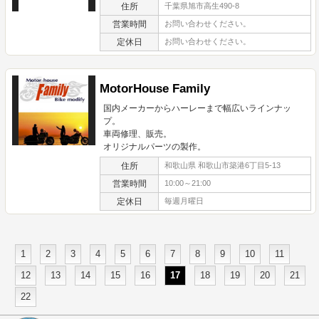
住所
千葉県旭市高生490-8
営業時間
お問い合わせください。
定休日
お問い合わせください。
MotorHouse Family
国内メーカーからハーレーまで幅広いラインナッ
プ。
車両修理、販売。
オリジナルパーツの製作。
住所
和歌山県 和歌山市築港6丁目5-13
営業時間
10:00～21:00
定休日
毎週月曜日
1
2
3
4
5
6
7
8
9
10
11
12
13
14
15
16
17
18
19
20
21
22