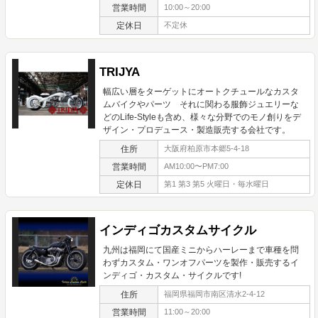
営業時間
10:00～20:00
定休日
不定休
TRIJYA
幅広い層をターゲットにオートクチュールなカスタ
ムバイクやパーツ それに関わる服飾ジュエリーな
どのLife-Styleも含め、様々な分野でのモノ創りをデ
ザイン・プロデュース・製造販売する会社です。
住所
大阪府柏原市本郷5-4-18
営業時間
AM10:00〜PM7:00
定休日
第1 第3 第5 火曜日・毎水曜日
インディゴカスタムサイクル
九州は福岡にて国産ミニからハーレーまで車種を問
わずカスタム・ワンオフパーツを製作・販売するイ
ンディゴ・カスタム・サイクルです!
住所
福岡県福岡市南区清水2-4-12
営業時間
11:00～20:00