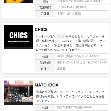
住所
兵庫県神戸市西区伊川谷町有瀬820-1
営業時間
10:30～19:00(日祝18:00)
定休日
木曜日(祝日は営業)
CHICS
ハーレーダビッドソンを中心とした、カスタム、修
理、車検/点検、中古車販売、下取り/買い取り、カス
タムペイント/板金塗装修理、自賠責保険まで、ハー
レーの事ならなんでもお任せ下さい。
住所
神奈川県横浜市西区平沼1-4-24-1F
営業時間
平日11:00～19:00 土日・祝10:00～19:00
定休日
木曜日
MATCHBOX
熊本市東区桜木にあるバイクショップです。パンク
修理から車検、レストアまでバイクのことならお任
せください。
住所
熊本県熊本市東区桜木4-14-8