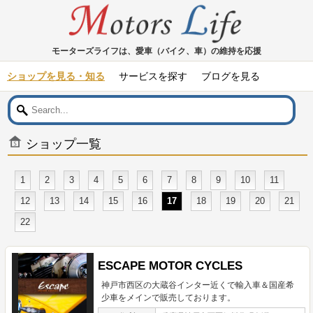
モーターズライフは、愛車（バイク、車）の維持を応援
ショップを見る・知る
サービスを探す
ブログを見る
ショップ一覧
1
2
3
4
5
6
7
8
9
10
11
12
13
14
15
16
17
18
19
20
21
22
ESCAPE MOTOR CYCLES
神戸市西区の大蔵谷インター近くで輸入車＆国産希
少車をメインで販売しております。