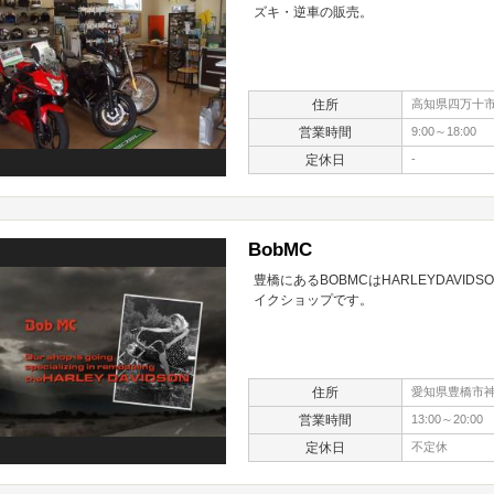
ズキ・逆車の販売。
住所
高知県四万十市具
営業時間
9:00～18:00
定休日
-
BobMC
豊橋にあるBOBMCはHARLEYDAV
イクショップです。
住所
愛知県豊橋市神
営業時間
13:00～20:00
定休日
不定休