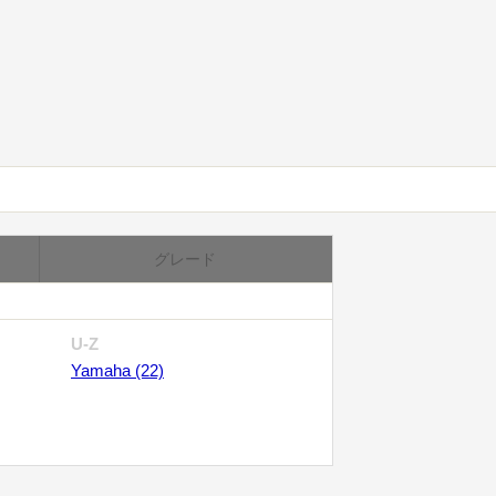
グレード
U-Z
Yamaha (22)