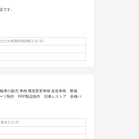
店です。
だか町静内高砂町2-12-13
外の二輪車の販売 車検 構造変更車検 改造車検 整備
ーツ制作 FRP製品制作 旧車レストア 各種パ
木2-17-27