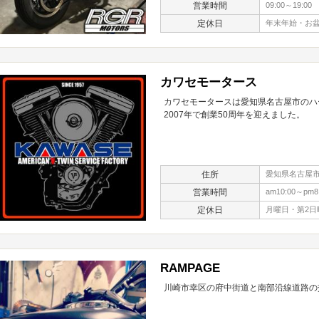
営業時間
09:00～19:00
定休日
年末年始・お
カワセモータース
カワセモータースは愛知県名古屋市のハー
2007年で創業50周年を迎えました。
住所
愛知県名古屋市北
営業時間
am10:00～pm8
定休日
月曜日・第2日
RAMPAGE
川崎市幸区の府中街道と南部沿線道路の交差点に