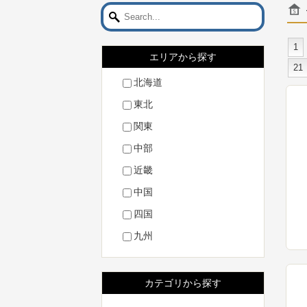
1
エリアから探す
21
北海道
東北
関東
中部
近畿
中国
四国
九州
カテゴリから探す