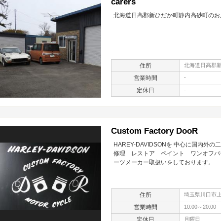
carers
北海道日高郡新ひだか町静内高砂町のお
住所
北海道日高郡新ひ
営業時間
-
定休日
-
Custom Factory DooR
HAREY-DAVIDSONを 中心に国内
修理 レストア ペイント ワンオフパ
ーツメーカー取扱いをしております。
住所
埼玉県川口市上青
営業時間
10:00～20:00
定休日
月曜日