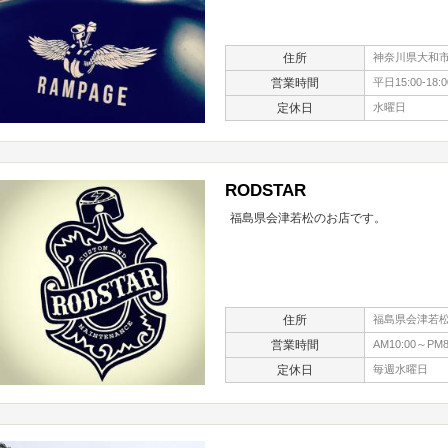
住所
神奈川県大和市代
営業時間
平日15:00-18:
定休日
水曜日
RODSTAR
福島県会津若松のお店です。
住所
福島県会津若松
営業時間
AM10:00～PM8
定休日
毎週水曜日