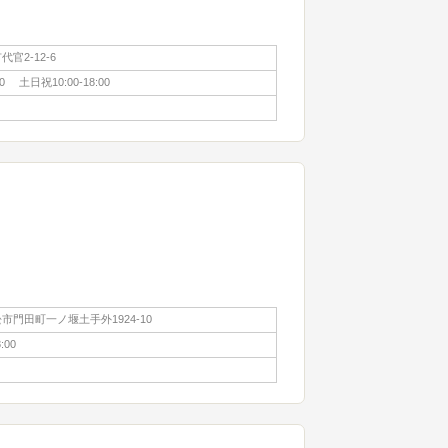
官2-12-6
00 土日祝10:00-18:00
市門田町一ノ堰土手外1924-10
:00