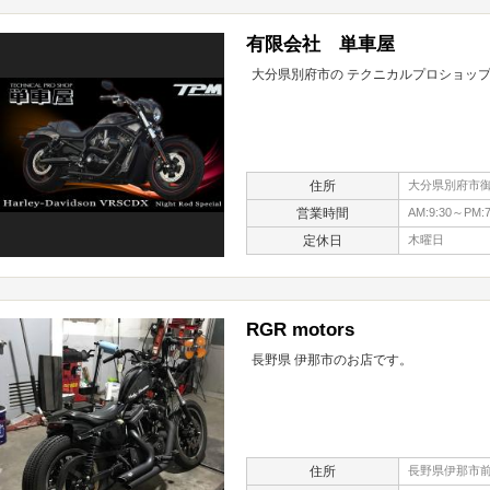
有限会社 単車屋
大分県別府市の テクニカルプロショップ
住所
大分県別府市御
営業時間
AM:9:30～PM:7
定休日
木曜日
RGR motors
長野県 伊那市のお店です。
住所
長野県伊那市前原