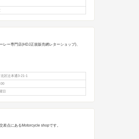
盆
レー専門店(HDJ正規販売網レターショップ)、
区辻本通3-21-1
:00
曜日
あるMotorcycle shopです。