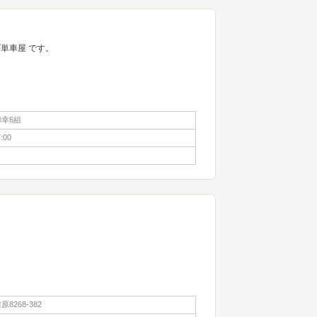
単車屋 です。
幸6組
:00
8268-382