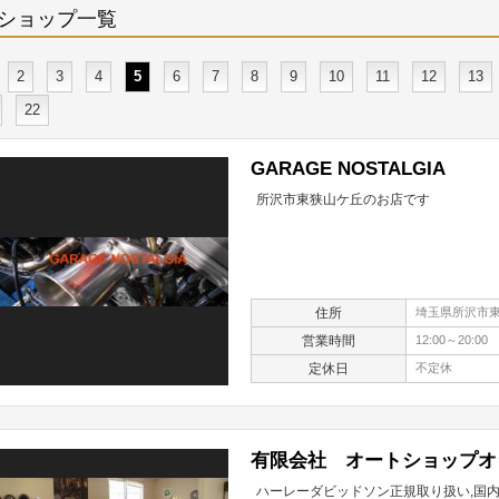
ショップ一覧
2
3
4
5
6
7
8
9
10
11
12
13
22
GARAGE NOSTALGIA
所沢市東狭山ケ丘のお店です
住所
埼玉県所沢市東狭
営業時間
12:00～20:00
定休日
不定休
有限会社 オートショップオ
ハーレーダビッドソン正規取り扱い,国