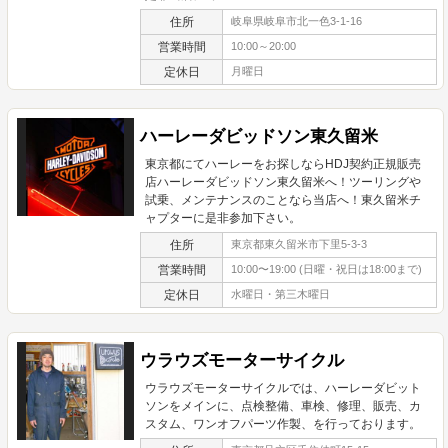
住所
岐阜県岐阜市北一色3-1-16
営業時間
10:00～20:00
定休日
月曜日
ハーレーダビッドソン東久留米
東京都にてハーレーをお探しならHDJ契約正規販売
店ハーレーダビッドソン東久留米へ！ツーリングや
試乗、メンテナンスのことなら当店へ！東久留米チ
ャプターに是非参加下さい。
住所
東京都東久留米市下里5-3-3
営業時間
10:00〜19:00 (日曜・祝日は18:00まで)
定休日
水曜日・第三木曜日
ウラウズモーターサイクル
ウラウズモーターサイクルでは、ハーレーダビット
ソンをメインに、点検整備、車検、修理、販売、カ
スタム、ワンオフパーツ作製、を行っております。