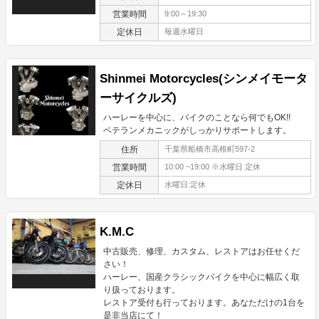
営業時間
9:00～19:30
定休日
毎週水曜日
Shinmei Motorcycles(シンメイモータ
ーサイクルズ)
ハーレーを中心に、バイクのことなら何でもOK!!
ベテランメカニックがしっかりサポートします。
住所
千葉県船橋市高根町597-2
営業時間
10:00 ~19:00 ※水曜日 定休
定休日
水曜日:定休
K.M.C
中古販売、修理、カスタム、レストアはお任せくだ
さい！
ハーレー、国産クラシックバイクを中心に幅広く取
り扱っております。
レストア受付も行っております。あなただけの1台を
是非当店にて！