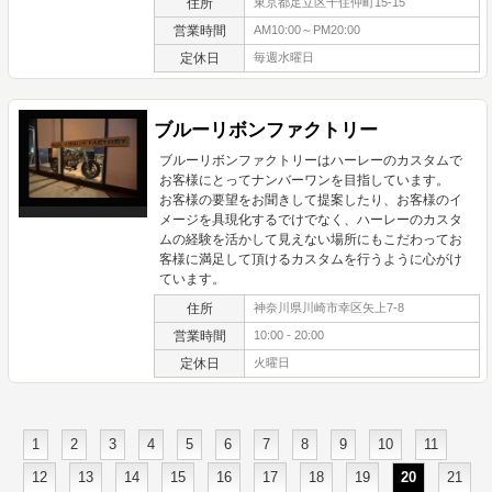
住所
東京都足立区千住仲町15-15
営業時間
AM10:00～PM20:00
定休日
毎週水曜日
ブルーリボンファクトリー
ブルーリボンファクトリーはハーレーのカスタムで
お客様にとってナンバーワンを目指しています。
お客様の要望をお聞きして提案したり、お客様のイ
メージを具現化するでけでなく、ハーレーのカスタ
ムの経験を活かして見えない場所にもこだわってお
客様に満足して頂けるカスタムを行うように心がけ
ています。
住所
神奈川県川崎市幸区矢上7-8
営業時間
10:00 - 20:00
定休日
火曜日
1
2
3
4
5
6
7
8
9
10
11
12
13
14
15
16
17
18
19
20
21