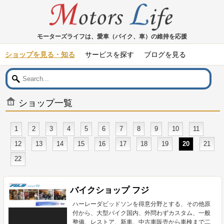
モーターズライフは、愛車（バイク、車）の維持を応援
ショップを見る・知る
サービスを探す
ブログを見る
ショップ一覧
1
2
3
4
5
6
7
8
9
10
11
12
13
14
15
16
17
18
19
20
21
22
バイクショップ フジ
ハーレーダビッドソンを得意分野とする、その他原
付から、大型バイク国内、外問わずカスタム、一般
整備、レストア、新車、中古車販売から車検まで二