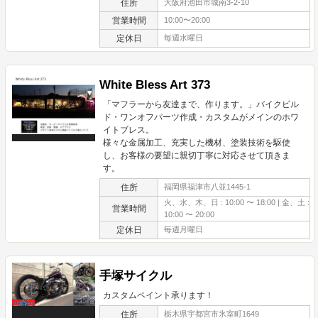
住所
大阪府池田市城南3-2-10
営業時間
10:00〜20:00
定休日
毎週水曜日
White Bless Art 373
「マフラーから友達まで、作ります。」バイクビル
ド・ワンオフパーツ作成・カスタムがメインのホワ
イトブレス。
様々な金属加工、充実した機材、塗装技術を駆使
し、お客様の要望に親切丁寧に対応させて頂きま
す。
住所
福岡県福津市八並1445-1
火、水、木、日 : 10:00 〜 18:00 | 金、土 :
営業時間
10:00 〜 20:00
定休日
毎週月曜日
手塚サイクル
カスタムペイント承ります！
住所
栃木県宇都宮市氷室町1649