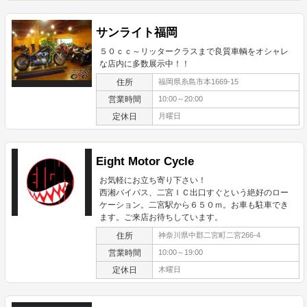
サンライト福岡
５０ｃｃ～リッタークラスまで良質車輌をオシャレ
な店内に多数展示中！！
住所
福岡県糸島市本1669-15
営業時間
10:00～20:00
定休日
月曜日
Eight Motor Cycle
お気軽にお立ち寄り下さい！
西湘バイパス、二宮ＩＣ出口すぐという絶好のロー
ケーション。二宮駅から６５０ｍ。お車も駐車でき
ます。ご来店お待ちしています。
住所
神奈川県中郡二宮町二宮266-4
営業時間
10:00～19:00
定休日
木曜日