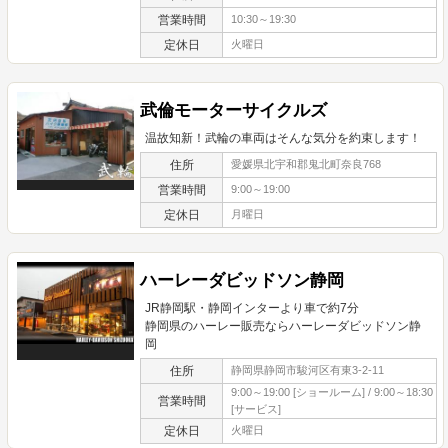
営業時間
10:30～19:30
定休日
火曜日
武倫モーターサイクルズ
温故知新！武輪の車両はそんな気分を約束します！
住所
愛媛県北宇和郡鬼北町奈良768
営業時間
9:00～19:00
定休日
月曜日
ハーレーダビッドソン静岡
JR静岡駅・静岡インターより車で約7分
静岡県のハーレー販売ならハーレーダビッドソン静
岡
住所
静岡県静岡市駿河区有東3-2-11
9:00～19:00 [ショールーム] / 9:00～18:30
営業時間
[サービス]
定休日
火曜日