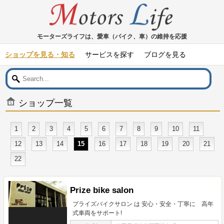
モーターズライフは、愛車（バイク、車）の維持を応援
ショップを見る・知る
サービスを探す
ブログを見る
ショップ一覧
1
2
3
4
5
6
7
8
9
10
11
12
13
14
15
16
17
18
19
20
21
22
Prize bike salon
プライズバイクサロン は 安心・安全・丁寧に 高年
式車両をサポート!