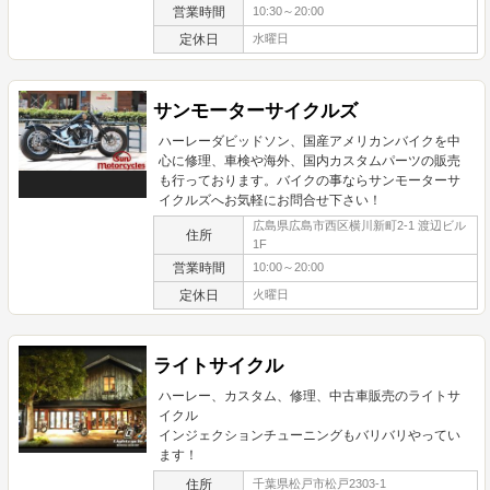
営業時間
10:30～20:00
定休日
水曜日
サンモーターサイクルズ
ハーレーダビッドソン、国産アメリカンバイクを中
心に修理、車検や海外、国内カスタムパーツの販売
も行っております。バイクの事ならサンモーターサ
イクルズへお気軽にお問合せ下さい！
広島県広島市西区横川新町2-1 渡辺ビル
住所
1F
営業時間
10:00～20:00
定休日
火曜日
ライトサイクル
ハーレー、カスタム、修理、中古車販売のライトサ
イクル
インジェクションチューニングもバリバリやってい
ます！
住所
千葉県松戸市松戸2303-1