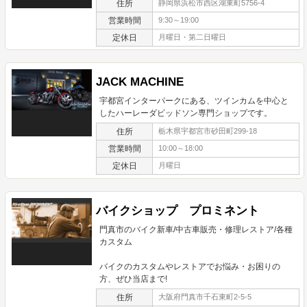
住所
静岡県浜松市西区湖東町5756-4
営業時間
9:30～19:00
定休日
月曜日・第二日曜日
JACK MACHINE
宇都宮インターパークにある、ツインカムを中心と
したハーレーダビッドソン専門ショップです。
住所
栃木県宇都宮市砂田町299-18
営業時間
10:00～18:00
定休日
月曜日
バイクショップ プロミネント
門真市のバイク新車/中古車販売・修理レストア/各種
カスタム
バイクのカスタムやレストアでお悩み・お困りの
方、ぜひ当店まで!
住所
大阪府門真市千石東町2-5-5