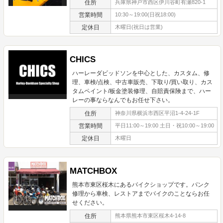
住所
兵庫県神戸市西区伊川谷町有瀬820-1
営業時間
10:30～19:00(日祝18:00)
定休日
木曜日(祝日は営業)
CHICS
ハーレーダビッドソンを中心とした、カスタム、修
理、車検/点検、中古車販売、下取り/買い取り、カス
タムペイント/板金塗装修理、自賠責保険まで、ハー
レーの事ならなんでもお任せ下さい。
住所
神奈川県横浜市西区平沼1-4-24-1F
営業時間
平日11:00～19:00 土日・祝10:00～19:00
定休日
木曜日
MATCHBOX
熊本市東区桜木にあるバイクショップです。パンク
修理から車検、レストアまでバイクのことならお任
せください。
住所
熊本県熊本市東区桜木4-14-8