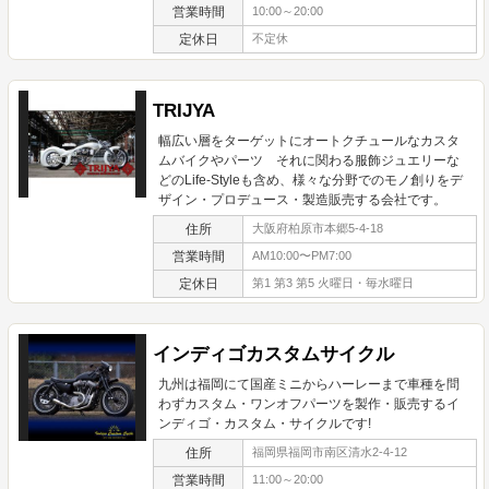
営業時間
10:00～20:00
定休日
不定休
TRIJYA
幅広い層をターゲットにオートクチュールなカスタ
ムバイクやパーツ それに関わる服飾ジュエリーな
どのLife-Styleも含め、様々な分野でのモノ創りをデ
ザイン・プロデュース・製造販売する会社です。
住所
大阪府柏原市本郷5-4-18
営業時間
AM10:00〜PM7:00
定休日
第1 第3 第5 火曜日・毎水曜日
インディゴカスタムサイクル
九州は福岡にて国産ミニからハーレーまで車種を問
わずカスタム・ワンオフパーツを製作・販売するイ
ンディゴ・カスタム・サイクルです!
住所
福岡県福岡市南区清水2-4-12
営業時間
11:00～20:00