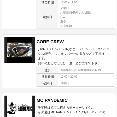
営業時間
12:00～19:00
火曜日
水曜日(予約車のみ対応)
定休日
GW
夏季
年末年始
CORE CREW
[HARLEY-DAVIDSON]などアメリカンバイクのカス
タム/販売、ワンオフパーツの製作などを手掛けてい
ます。
興味のある方はぜひ一度、遊びに来て下さい！
住所
新潟県新潟市東区河渡庚296-49
営業時間
10:00～20:00
定休日
月曜日
MC PANDEMIC
千葉県は旭市に構えるモーターサイクル！
その名はMC PANDEMIC（ﾓｰﾀｰｻｲｸﾙ ﾊﾟﾝﾃﾞﾐｯｸ）