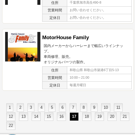
住所
千葉県旭市高生490-8
営業時間
お問い合わせください。
定休日
お問い合わせください。
MotorHouse Family
国内メーカーからハーレーまで幅広いラインナッ
プ。
車両修理、販売。
オリジナルパーツの製作。
住所
和歌山県 和歌山市築港6丁目5-13
営業時間
10:00～21:00
定休日
毎週月曜日
1
2
3
4
5
6
7
8
9
10
11
12
13
14
15
16
17
18
19
20
21
22