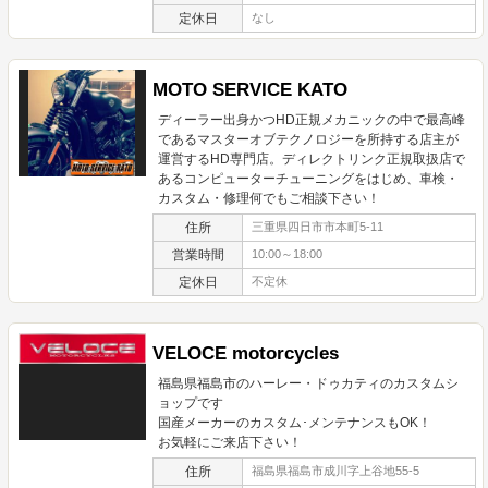
定休日
なし
MOTO SERVICE KATO
ディーラー出身かつHD正規メカニックの中で最高峰
であるマスターオブテクノロジーを所持する店主が
運営するHD専門店。ディレクトリンク正規取扱店で
あるコンピューターチューニングをはじめ、車検・
カスタム・修理何でもご相談下さい！
住所
三重県四日市市本町5-11
営業時間
10:00～18:00
定休日
不定休
VELOCE motorcycles
福島県福島市のハーレー・ドゥカティのカスタムシ
ョップです
国産メーカーのカスタム･メンテナンスもOK！
お気軽にご来店下さい！
住所
福島県福島市成川字上谷地55-5