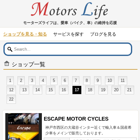
モーターズライフは、愛車（バイク、車）の維持を応援
ショップを見る・知る
サービスを探す
ブログを見る
ショップ一覧
1
2
3
4
5
6
7
8
9
10
11
12
13
14
15
16
17
18
19
20
21
22
ESCAPE MOTOR CYCLES
神戸市西区の大蔵谷インター近くで輸入車＆国産希
少車をメインで販売しております。