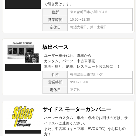
で引き受けます。
住所
東京都町田市小川1604-5
営業時間
10:30〜19:30
定休日
毎週火曜日、第二土曜日
坂出ベース
ユーザー車検代行、洗車から
カスタム、パーツ、中古車販売
車両引取り、納車、レスキューもお気軽に！！
住所
香川県坂出市花町4-34
営業時間
9:00～18:00
定休日
不定休
サイドス モーターカンパニー
ハーレーカスタム、車検・点検でお困りの方は、サ
イドスへご連絡ください。
また、中古車（キャブ車、EVO＆TC）をお探しの
方！