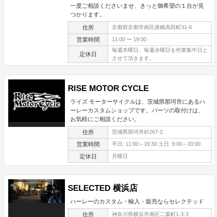
一度ご相談くださいませ、きっと御希望の１台が見
つかります。
住所
京都府京都市南区唐橋高田町31-6
営業時間
11:00 〜 19:00
毎週木曜日、毎週水曜日を作業集中日と
定休日
させて頂きます。
RISE MOTOR CYCLE
ライズ モーターサイクルは、茨城県那珂市にあるハ
ーレーカスタムショップです。パーツの取付けは、
お気軽にご相談ください。
住所
茨城県那珂市杉267-2
営業時間
平日: 11:00～19:30 土日: 9:00～20:00
定休日
月曜日
SELECTED 横浜店
ハーレーのカスタム・輸入・販売ならセレクテッド
住所
神奈川県横浜市南区二葉町1-3-3