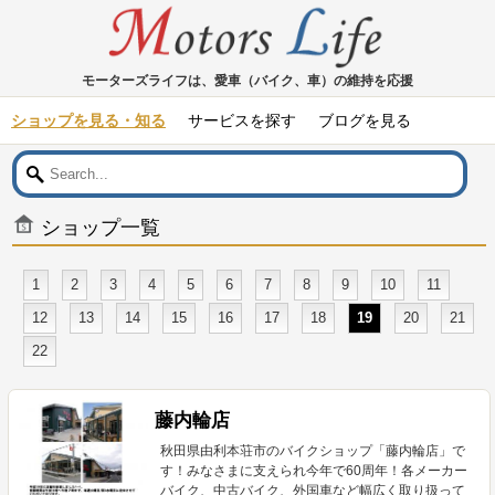
モーターズライフは、愛車（バイク、車）の維持を応援
ショップを見る・知る
サービスを探す
ブログを見る
ショップ一覧
1
2
3
4
5
6
7
8
9
10
11
12
13
14
15
16
17
18
19
20
21
22
藤内輪店
秋田県由利本荘市のバイクショップ「藤内輪店」で
す！みなさまに支えられ今年で60周年！各メーカー
バイク、中古バイク、外国車など幅広く取り扱って