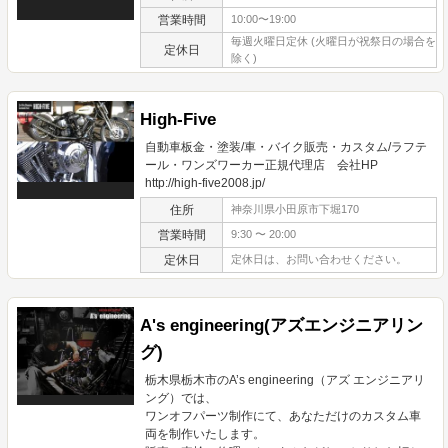
営業時間
10:00〜19:00
毎週火曜日定休 (火曜日が祝祭日の場合を
定休日
除く)
High-Five
自動車板金・塗装/車・バイク販売・カスタム/ラフテ
ール・ワンズワーカー正規代理店 会社HP
http://high-five2008.jp/
住所
神奈川県小田原市下堀170
営業時間
9:30 〜 20:00
定休日
定休日は、お問い合わせください。
A's engineering(アズエンジニアリン
グ)
栃木県栃木市のA’s engineering（アズ エンジニアリ
ング）では、
ワンオフパーツ制作にて、あなただけのカスタム車
両を制作いたします。