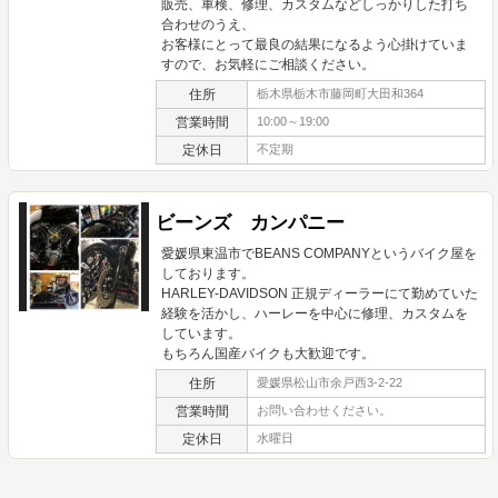
販売、車検、修理、カスタムなどしっかりした打ち
合わせのうえ、
お客様にとって最良の結果になるよう心掛けていま
すので、お気軽にご相談ください。
住所
栃木県栃木市藤岡町大田和364
営業時間
10:00～19:00
定休日
不定期
ビーンズ カンパニー
愛媛県東温市でBEANS COMPANYというバイク屋を
しております。
HARLEY-DAVIDSON 正規ディーラーにて勤めていた
経験を活かし、ハーレーを中心に修理、カスタムを
しています。
もちろん国産バイクも大歓迎です。
住所
愛媛県松山市余戸西3-2-22
営業時間
お問い合わせください。
定休日
水曜日