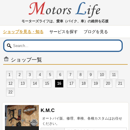
モーターズライフは、愛車（バイク、車）の維持を応援
ショップを見る・知る
サービスを探す
ブログを見る
ショップ一覧
1
2
3
4
5
6
7
8
9
10
11
12
13
14
15
16
17
18
19
20
21
22
K.M.C
オートバイ販、修理、車検、各種カスタムはお任せ
ください。