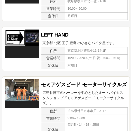
住所
岐阜県岐阜市北一色3-1-16
営業時間
10:00～20:00
定休日
月曜日
LEFT HAND
東京都 北区 王子 豊島 の小さなバイク屋です。
住所
東京都北区豊島4-11-14-1F
営業時間
10:00～20:00 (土 日 祝10:00～19:00)
定休日
水曜日
モミアゲスピード モーターサイクルズ
広島廿日市のハーレーを中心としたオートバイカス
タムショップ『モミアゲスピード モーターサイクル
ズ』。
住所
広島県廿日市市串戸2-3-17
営業時間
9:00～19:00
毎月5・14・15・25日
定休日