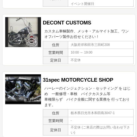
イベント開催日
DECONT CUSTOMS
カスタム車輌製作、メッキ・アルマイト加工、ワン
オフパーツ製作お任せください！
住所
大阪府岸和田市三田町208
営業時間
10:00 ～ 19:00
定休日
不定休
31spec MOTORCYCLE SHOP
ハーレーのインジェクション・セッティング を はじ
め 一般修理・車検 バイクカスタム等
車種限らず バイク全般に関する業務を 行っており
ます。
住所
栃木県日光市木和田島3047-1
営業時間
-
不定休 (ご来店の際はお問い合わせ下さ
定休日
い)