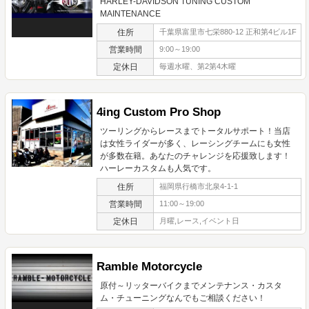
HARLEY-DAVIDSON TUNING CUSTOM
MAINTENANCE
住所
千葉県富里市七栄880-12 正和第4ビル1F
営業時間
9:00～19:00
定休日
毎週水曜、第2第4木曜
4ing Custom Pro Shop
ツーリングからレースまでトータルサポート！当店
は女性ライダーが多く、レーシングチームにも女性
が多数在籍。あなたのチャレンジを応援致します！
ハーレーカスタムも人気です。
住所
福岡県行橋市北泉4-1-1
営業時間
11:00～19:00
定休日
月曜,レース,イベント日
Ramble Motorcycle
原付～リッターバイクまでメンテナンス・カスタ
ム・チューニングなんでもご相談ください！