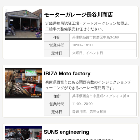
モーターガレージ長谷川商店
近畿運輸局認証工場・オートオークション加盟店。
二輪車の整備販売お任せください。
住所
兵庫県姫路市飾磨区中島3-169
営業時間
10:00～18:00
定休日
火曜日、イベント日
IBIZA Moto factory
兵庫県西宮市にある関西有数のインジェクションチ
ューニングができるハーレー専門店です。
住所
兵庫県西宮市中屋町2-3 グレイス浜1F
営業時間
11:00～20:00
定休日
毎週月曜、第三火曜日
SUNS engineering