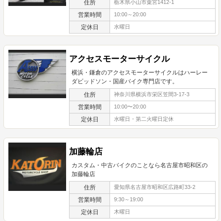
住所
栃木県小山市粟宮1412-1
営業時間
10:00～20:00
定休日
水曜日
アクセスモーターサイクル
横浜・鎌倉のアクセスモーターサイクルはハーレー
ダビッドソン・国産バイク専門店です。
住所
神奈川県横浜市栄区笠間3-17-3
営業時間
10:00〜20:00
定休日
水曜日・第二火曜日定休
加藤輪店
カスタム・中古バイクのことなら名古屋市昭和区の
加藤輪店
住所
愛知県名古屋市昭和区広路町33-2
営業時間
9:30～19:00
定休日
木曜日