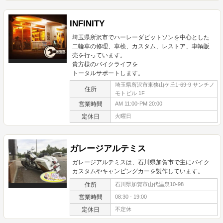
INFINITY
埼玉県所沢市でハーレーダビットソンを中心とした
二輪車の修理、車検、カスタム、レストア、車輌販
売を行っています。
貴方様のバイクライフを
トータルサポートします。
埼玉県所沢市東狭山ケ丘1-69-9 サンチノ
住所
モトビル 1F
営業時間
AM 11:00-PM 20:00
定休日
火曜日
ガレージアルテミス
ガレージアルテミスは、石川県加賀市で主にバイク
カスタムやキャンピングカーを製作しています。
住所
石川県加賀市山代温泉10-98
営業時間
08:30 - 19:00
定休日
不定休