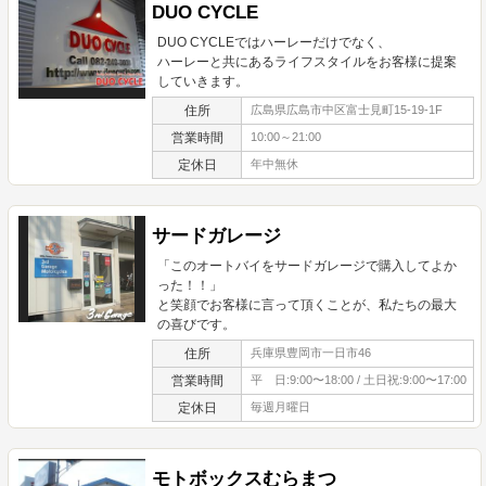
DUO CYCLE
DUO CYCLEではハーレーだけでなく、
ハーレーと共にあるライフスタイルをお客様に提案
していきます。
住所
広島県広島市中区富士見町15-19-1F
営業時間
10:00～21:00
定休日
年中無休
サードガレージ
「このオートバイをサードガレージで購入してよか
った！！」
と笑顔でお客様に言って頂くことが、私たちの最大
の喜びです。
住所
兵庫県豊岡市一日市46
営業時間
平 日:9:00〜18:00 / 土日祝:9:00〜17:00
定休日
毎週月曜日
モトボックスむらまつ