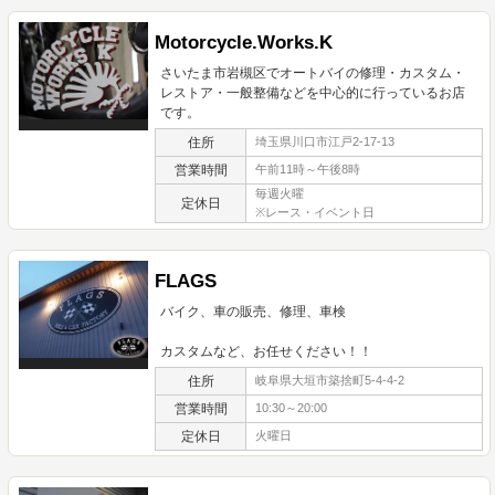
Motorcycle.Works.K
さいたま市岩槻区でオートバイの修理・カスタム・
レストア・一般整備などを中心的に行っているお店
です。
住所
埼玉県川口市江戸2-17-13
営業時間
午前11時～午後8時
毎週火曜
定休日
※レース・イベント日
FLAGS
バイク、車の販売、修理、車検
カスタムなど、お任せください！！
住所
岐阜県大垣市築捨町5-4-4-2
営業時間
10:30～20:00
定休日
火曜日