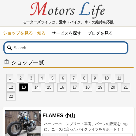
モーターズライフは、愛車（バイク、車）の維持を応援
ショップを見る・知る
サービスを探す
ブログを見る
ショップ一覧
1
2
3
4
5
6
7
8
9
10
11
12
13
14
15
16
17
18
19
20
21
22
FLAMES 小山
ハーレーのコンプリート車両、パーツの販売を中心
に、ニーズに合ったバイクライフをサポート！！