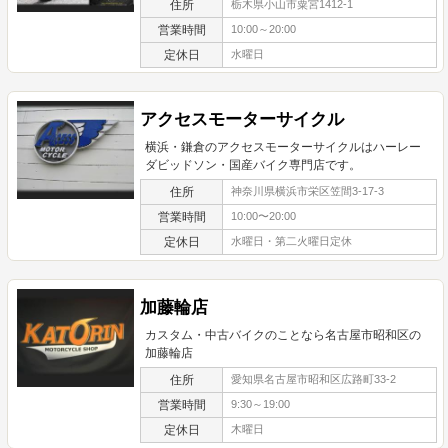
住所
栃木県小山市粟宮1412-1
営業時間
10:00～20:00
定休日
水曜日
アクセスモーターサイクル
横浜・鎌倉のアクセスモーターサイクルはハーレー
ダビッドソン・国産バイク専門店です。
住所
神奈川県横浜市栄区笠間3-17-3
営業時間
10:00〜20:00
定休日
水曜日・第二火曜日定休
加藤輪店
カスタム・中古バイクのことなら名古屋市昭和区の
加藤輪店
住所
愛知県名古屋市昭和区広路町33-2
営業時間
9:30～19:00
定休日
木曜日