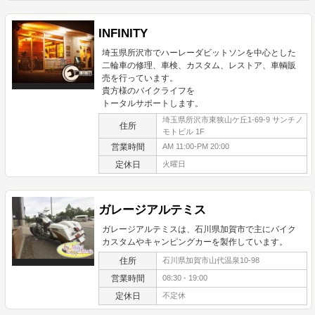
INFINITY
埼玉県所沢市でハーレーダビットソンを中心とした
二輪車の修理、車検、カスタム、レストア、車輌販
売を行っています。
貴方様のバイクライフを
トータルサポートします。
埼玉県所沢市東狭山ケ丘1-69-9 サンチノ
住所
モトビル 1F
営業時間
AM 11:00-PM 20:00
定休日
火曜日
ガレージアルテミス
ガレージアルテミスは、石川県加賀市で主にバイク
カスタムやキャンピングカーを製作しています。
住所
石川県加賀市山代温泉10-98
営業時間
08:30 - 19:00
定休日
不定休