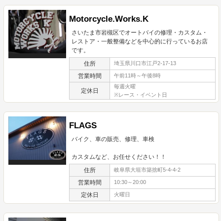
Motorcycle.Works.K
さいたま市岩槻区でオートバイの修理・カスタム・
レストア・一般整備などを中心的に行っているお店
です。
住所
埼玉県川口市江戸2-17-13
営業時間
午前11時～午後8時
毎週火曜
定休日
※レース・イベント日
FLAGS
バイク、車の販売、修理、車検
カスタムなど、お任せください！！
住所
岐阜県大垣市築捨町5-4-4-2
営業時間
10:30～20:00
定休日
火曜日