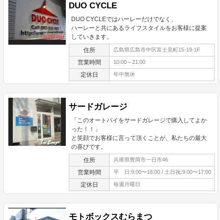
DUO CYCLE
DUO CYCLEではハーレーだけでなく、
ハーレーと共にあるライフスタイルをお客様に提案
していきます。
住所
広島県広島市中区富士見町15-19-1F
営業時間
10:00～21:00
定休日
年中無休
サードガレージ
「このオートバイをサードガレージで購入してよか
った！！」
と笑顔でお客様に言って頂くことが、私たちの最大
の喜びです。
住所
兵庫県豊岡市一日市46
営業時間
平 日:9:00〜18:00 / 土日祝:9:00〜17:00
定休日
毎週月曜日
モトボックスむらまつ