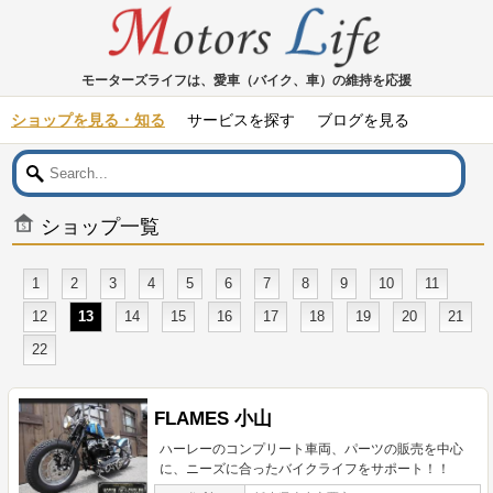
モーターズライフは、愛車（バイク、車）の維持を応援
ショップを見る・知る
サービスを探す
ブログを見る
ショップ一覧
1
2
3
4
5
6
7
8
9
10
11
12
13
14
15
16
17
18
19
20
21
22
FLAMES 小山
ハーレーのコンプリート車両、パーツの販売を中心
に、ニーズに合ったバイクライフをサポート！！