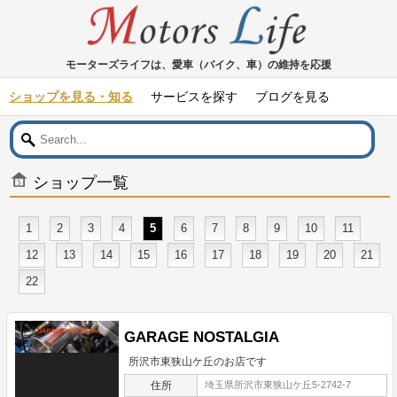
モーターズライフは、愛車（バイク、車）の維持を応援
ショップを見る・知る
サービスを探す
ブログを見る
ショップ一覧
1
2
3
4
5
6
7
8
9
10
11
12
13
14
15
16
17
18
19
20
21
22
GARAGE NOSTALGIA
所沢市東狭山ケ丘のお店です
住所
埼玉県所沢市東狭山ケ丘5-2742-7