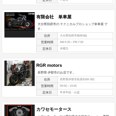
有限会社 単車屋
大分県別府市の テクニカルプロショップ単車屋 で
す。
住所
大分県別府市御幸6組
営業時間
AM:9:30～PM:7:00
定休日
木曜日
RGR motors
長野県 伊那市のお店です。
住所
長野県伊那市前原8268-382
営業時間
09:00～19:00
定休日
年末年始・お盆
カワセモータース