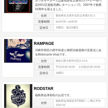
カワセモータースは愛知県名古屋市のハーレー専門
店(HDJ正規販売網レターショップ)、2007年で創業
50周年を迎えました。
住所
愛知県名古屋市北区辻本通3-21-1
営業時間
am10:00～pm8:00
定休日
月曜日・第2日曜日
RAMPAGE
川崎市幸区の府中街道と南部沿線道路の交差点にあ
るMotorcycle shopです。
住所
神奈川県大和市代官2-12-6
営業時間
平日15:00-18:00 土日祝10:00-18:00
定休日
水曜日
RODSTAR
福島県会津若松のお店です。
福島県会津若松市門田町一ノ堰土手外
住所
1924-10