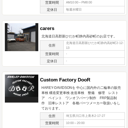
営業時間
AM10:00～PM8:00
定休日
毎週水曜日
carers
北海道日高郡新ひだか町静内高砂町のお店です。
北海道日高郡新ひだか町静内高砂町2-12-
住所
13
営業時間
-
定休日
-
Custom Factory DooR
HAREY-DAVIDSONを 中心に国内外の二輪車の販売
車検 構造変更車検 改造車検 整備 修理 レスト
ア ペイント ワンオフパーツ制作 FRP製品制
作 旧車レストア 各種パーツメーカー取扱いをし
ております。
住所
埼玉県川口市上青木2-17-27
営業時間
10:00～20:00