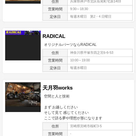
住所
兵庫県神戸市北区長尾町宅原1403
営業時間
9:30～18:30
定休日
毎週木曜日 第2・4 日曜日
RADICAL
オリジナルパーツならRADICAL
住所
神奈川県平塚市四之宮6-6-53
営業時間
10:00～19:00
定休日
毎週水曜日
天月羽works
空間と人と技術
まず お越しください
そして見て 感じてください
ここで語る夢や理想が形になります
住所
宮崎県宮崎市桜町3-5
営業時間
-