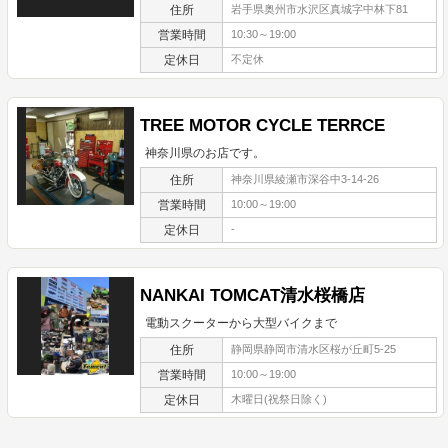
住所
岩手県奥州市水沢区真城字中林下81
営業時間
10:30～19:00
定休日
不定休
TREE MOTOR CYCLE TERRCE
神奈川県のお店です。
住所
神奈川県綾瀬市深谷中3-14-26
営業時間
10:00～19:00
定休日
-
NANKAI TOMCAT清水桜橋店
電動スクーターから大型バイクまで
住所
静岡県静岡市清水区桜が丘町5-25
営業時間
10:00～19:00
定休日
木曜日(祝祭日除く)