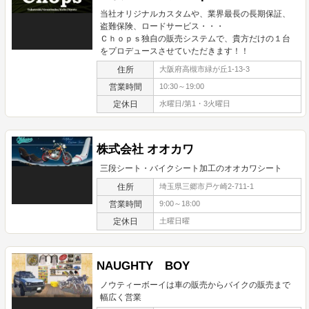
当社オリジナルカスタムや、業界最長の長期保証、
盗難保険、ロードサービス・・・
Ｃｈｏｐｓ独自の販売システムで、貴方だけの１台
をプロデュースさせていただきます！！
住所
大阪府高槻市緑が丘1-13-3
営業時間
10:30～19:00
定休日
水曜日/第1・3火曜日
株式会社 オオカワ
三段シート・バイクシート加工のオオカワシート
住所
埼玉県三郷市戸ケ崎2-711-1
営業時間
9:00～18:00
定休日
土曜日曜
NAUGHTY BOY
ノウティーボーイは車の販売からバイクの販売まで
幅広く営業