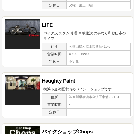
定休日
火曜・第三日曜日
LIFE
バイク,カスタム,修理,車検,販売の事なら和歌山市の
ライフ
住所
和歌山県和歌山市西庄416-3
営業時間
09:00～19:00
定休日
不定休
Haughty Paint
横浜市金沢区幸浦のペイントショップです
住所
神奈川県横浜市金沢区幸浦2-21-2F
営業時間
-
定休日
-
バイクショップChops