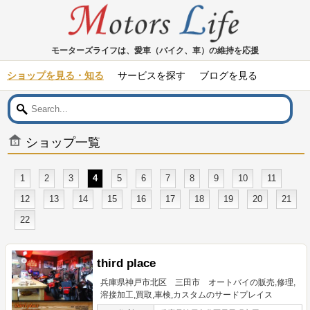
モーターズライフは、愛車（バイク、車）の維持を応援
ショップを見る・知る
サービスを探す
ブログを見る
ショップ一覧
1
2
3
4
5
6
7
8
9
10
11
12
13
14
15
16
17
18
19
20
21
22
third place
兵庫県神戸市北区 三田市 オートバイの販売,修理,
溶接加工,買取,車検,カスタムのサードプレイス