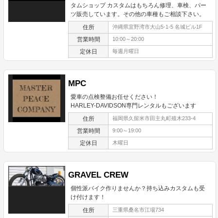
タムショップ カスタムはもちろん修理、車検、パー
ツ販売しています。その他の車種もご相談下さい。
住所
沖縄県宜野湾市大山5-1-5 名城ビル1F
営業時間
10:00～20:00
定休日
毎週月曜日
MPC
愛車の点検整備お任せください！
HARLEY-DAVIDSON専門レンタルもございます
住所
福岡県久留米市田主丸町殖木233-4
営業時間
9:00～19:00
定休日
木曜日
GRAVEL CREW
個性派バイク作りませんか？持ち込みカスタムも受
け付けます！
住所
三重県桑名市江場734