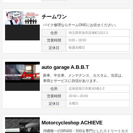
チームワン
バイク修理ならチームONEにお任せください。
住所
埼玉県草加市谷塚町1011-1
営業時間
9:00～19:00
定休日
毎週水曜日
auto garage A.B.B.T
新車、中古車、メンテナンス、カスタム、当店は、
車両とサービスに自信があります。
住所
北海道旭川市東光9条1-2
営業時間
10:00～20:00
定休日
火曜日
Motorcycleshop ACHIEVE
沖縄唯一のSR400・500を専門としたストリートカス