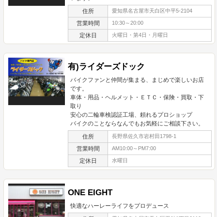
住所
愛知県名古屋市天白区中平5-2104
営業時間
10:30～20:00
定休日
火曜日・第4日・月曜日
有)ライダーズドック
バイクファンと仲間が集まる、まじめで楽しいお店
です。
車体・用品・ヘルメット・ＥＴＣ・保険・買取・下
取り
安心の二輪車検認証工場、頼れるプロショップ
バイクのことならなんでもお気軽にご相談下さい。
住所
長野県佐久市岩村田1798-1
営業時間
AM10:00～PM7:00
定休日
水曜日
ONE EIGHT
快適なハーレーライフをプロデュース