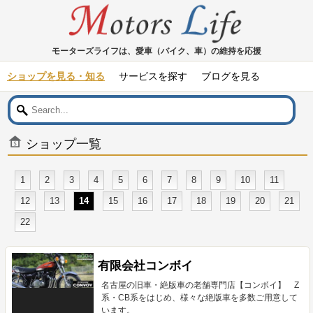
モーターズライフは、愛車（バイク、車）の維持を応援
ショップを見る・知る
サービスを探す
ブログを見る
ショップ一覧
1
2
3
4
5
6
7
8
9
10
11
12
13
14
15
16
17
18
19
20
21
22
有限会社コンボイ
名古屋の旧車・絶版車の老舗専門店【コンボイ】 Z
系・CB系をはじめ、様々な絶版車を多数ご用意して
います。