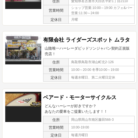
住所
愛知県名古屋市天白区平針1丁目2110
ショップ営業:10:00～19:00 カフェ&バー
営業時間
営業:11:30～24:00
定休日
月曜
有限会社 ライダーズスポット ムラタ
山陰唯一ハーレーダビッドソンジャパン契約正規販
売店！
住所
鳥取県鳥取市湖山町北2-126
営業時間
10:00～20:00 冬季10:00～19:00
定休日
毎週水曜日、第二火曜日定休
ベアード・モーターサイクルス
どんなハーレーが好きですか？
あなたの愛車をご提案いたします！！
住所
岡山県岡山市南区藤田566-3
営業時間
10:00-19:00
定休日
毎週月曜日