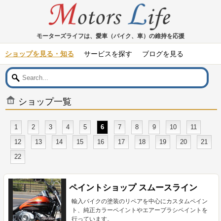
モーターズライフは、愛車（バイク、車）の維持を応援
ショップを見る・知る
サービスを探す
ブログを見る
ショップ一覧
1
2
3
4
5
6
7
8
9
10
11
12
13
14
15
16
17
18
19
20
21
22
ペイントショップ スムースライン
輸入バイクの塗装のリペアを中心にカスタムペイン
ト、純正カラーペイントやエアーブラシペイントを
行っています。