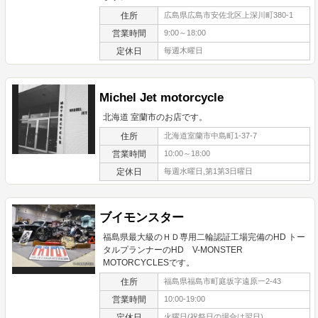
住所
広島県広島市安佐北区上深川町380-1
営業時間
9:00～18:00
定休日
毎週木曜日
Michel Jet motorcycle
北海道 室蘭市のお店です。
住所
北海道室蘭市中島町1-37-7
営業時間
10:00～18:00
定休日
毎週水曜日,第1第3日曜日
ブイモンスター
福島県最大級のＨＤ専用二輪認証工場完備のHD トー
タルプランナーのHD V-MONSTER
MOTORCYCLESです。
住所
福島県福島市町庭坂字遠原一2-43
営業時間
10:00-19:00
定休日
火曜日(祝祭日の場合は翌日)