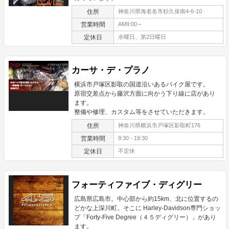
住所
神奈川県海老名市杉久保南4-6-10
営業時間
AM9:00～
定休日
水曜日、第2日曜日
カーサ・デ・プラノ
横浜市戸塚区影取の国道沿いあるバイク屋です。
原宿交差点から藤沢方面に向かう下り線に店があり
ます。
整備や修理、カスタム等をさせていただきます。
住所
神奈川県横浜市戸塚区影取町176
営業時間
9:30 - 19:30
定休日
不定休
フォーティファイブ・ディグリー
広島県広島市。中心部から約15km、北に位置するの
どかな上深川町。そこに Harley-Davidson専門ショッ
プ「Forty-Five Degree（４５ディグリー）」があり
ます。