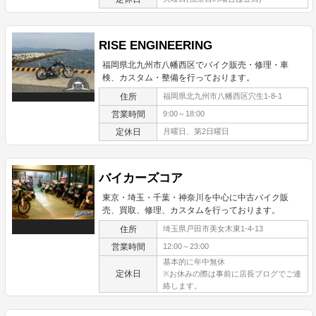
RISE ENGINEERING
福岡県北九州市八幡西区でバイク販売・修理・車
検、カスタム・整備を行っております。
住所
福岡県北九州市八幡西区穴生1-8-1
営業時間
9:00～18:00
定休日
月曜日、第2日曜日
バイカーズコア
東京・埼玉・千葉・神奈川を中心に中古バイク販
売、買取、修理、カスタムを行っております。
住所
埼玉県戸田市美女木東1-4-13
営業時間
12:00～23:00
基本的に年中無休
定休日
※お休みの際は事前に店長ブログでご連
絡します。