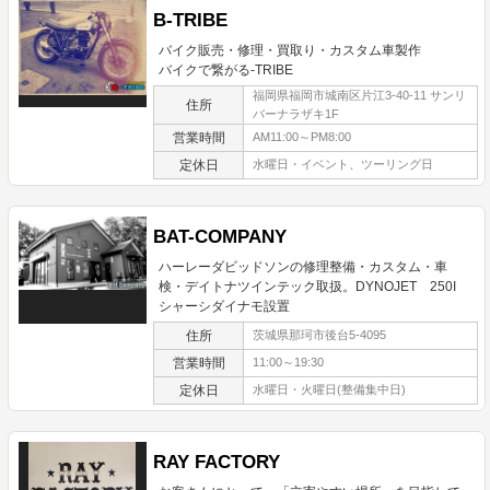
B-TRIBE
バイク販売・修理・買取り・カスタム車製作
バイクで繋がる-TRIBE
福岡県福岡市城南区片江3-40-11 サンリ
住所
バーナラザキ1F
営業時間
AM11:00～PM8:00
定休日
水曜日・イベント、ツーリング日
BAT-COMPANY
ハーレーダビッドソンの修理整備・カスタム・車
検・デイトナツインテック取扱。DYNOJET 250I
シャーシダイナモ設置
住所
茨城県那珂市後台5-4095
営業時間
11:00～19:30
定休日
水曜日・火曜日(整備集中日)
RAY FACTORY