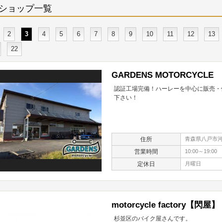
ショップ一覧
2
3
4
5
6
7
8
9
10
11
12
13
22
GARDENS MOTORCYCLE
認証工場完備！ハーレーを中心に販売・
下さい！
住所
青森県八戸市河原
営業時間
10:00～19:00
定休日
月曜日
motorcycle factory【閃屋】
杉並区のバイク屋さんです。