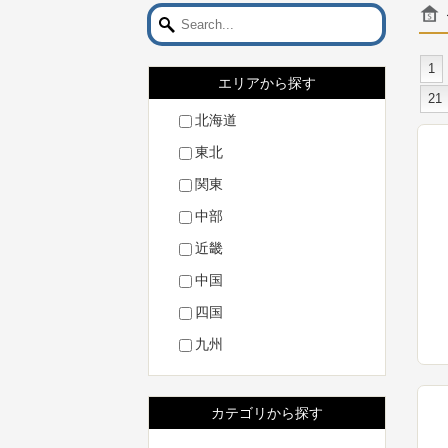
1
エリアから探す
21
北海道
東北
関東
中部
近畿
中国
四国
九州
カテゴリから探す