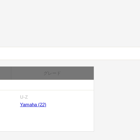
グレード
U-Z
Yamaha (22)