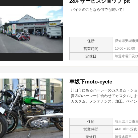
2&4 サービスショップ pit
バイクのことなら何でも聞いて!
住所
愛知県安城市箕
営業時間
10:00～20:00
定休日
毎週水曜日及
車坂下moto-cycle
川口市にあるハーレーのカスタム・ショ
貴方のハーレーに合わせてカスタムしま
カスタム、メンテナンス、加工、ペイン
住所
埼玉県川口市赤井
営業時間
AM10時〜深夜
定休日
毎週水曜日