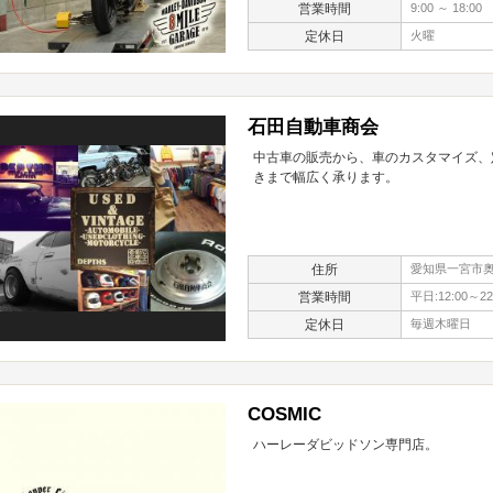
営業時間
9:00 ～ 18:00
定休日
火曜
石田自動車商会
中古車の販売から、車のカスタマイズ、
きまで幅広く承ります。
住所
愛知県一宮市奥町
営業時間
平日:12:00～22
定休日
毎週木曜日
COSMIC
ハーレーダビッドソン専門店。