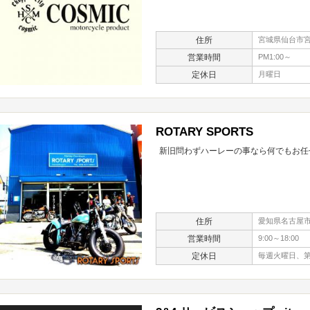
住所
宮城県仙台市宮
営業時間
PM1:00～
定休日
月曜日
ROTARY SPORTS
新旧問わずハーレーの事なら何でもお任
住所
愛知県名古屋市熱
営業時間
9:00～18:00
定休日
毎週火曜日、第