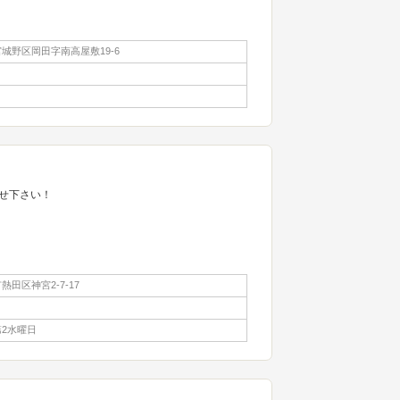
城野区岡田字南高屋敷19-6
せ下さい！
田区神宮2-7-17
2水曜日