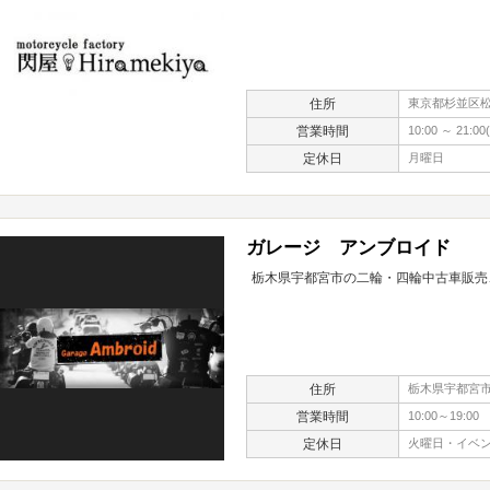
住所
東京都杉並区松ノ木
営業時間
10:00 ～ 21:00
定休日
月曜日
ガレージ アンブロイド
栃木県宇都宮市の二輪・四輪中古車販売
住所
栃木県宇都宮市鐺
営業時間
10:00～19:00
定休日
火曜日・イベ