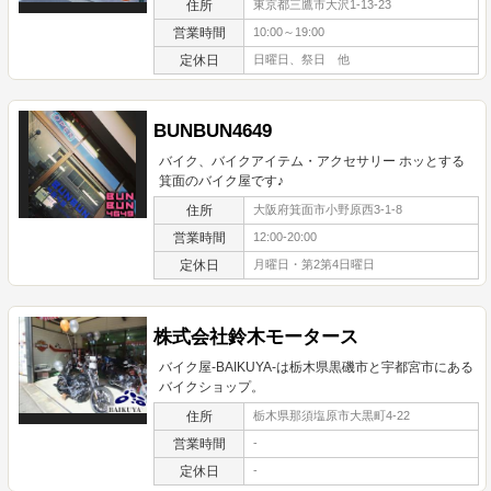
住所
東京都三鷹市大沢1-13-23
営業時間
10:00～19:00
定休日
日曜日、祭日 他
BUNBUN4649
バイク、バイクアイテム・アクセサリー ホッとする
箕面のバイク屋です♪
住所
大阪府箕面市小野原西3-1-8
営業時間
12:00-20:00
定休日
月曜日・第2第4日曜日
株式会社鈴木モータース
バイク屋-BAIKUYA-は栃木県黒磯市と宇都宮市にある
バイクショップ。
住所
栃木県那須塩原市大黒町4-22
営業時間
-
定休日
-