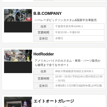
B.B.COMPANY
ハーレーダビッドソンカスタム&国産中古車販売
住所
千葉県市原市草刈446-1
営業時間
午前10:00～午後8:00
定休日
水曜日
HotRodder
アメリカンバイクのカスタム・車両・パーツ販売か
ら修理まで全てをサポート
住所
神奈川県相模原市緑区太井636-1
10:00～18:00 (予約以外の受付対応12:00
営業時間
～16:00)
定休日
水曜&第1.3.5日曜日&臨時休業はHP記載
エイトオートガレージ