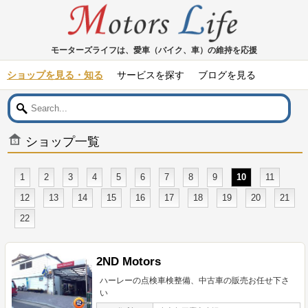
モーターズライフは、愛車（バイク、車）の維持を応援
ショップを見る・知る
サービスを探す
ブログを見る
ショップ一覧
1
2
3
4
5
6
7
8
9
10
11
12
13
14
15
16
17
18
19
20
21
22
2ND Motors
ハーレーの点検車検整備、中古車の販売お任せ下さ
い