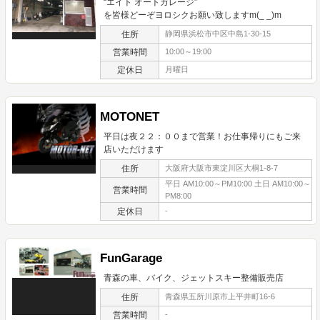
“エイト オートガレージ”
を皆様どーぞヨロシクお願い致しますm(_ _)m
住所
静岡県浜松市中区中島1-30-15
営業時間
10:00～19:00
定休日
月曜日
MOTONET
平日は夜２２：００まで営業！お仕事帰りにもご来
店いただけます
住所
大阪府大阪市東淀川区大桐1-8-7
平日 AM10:00～PM10:00 土日 AM10:00～
営業時間
PM8:00
定休日
-
FunGarage
青森の車、バイク、ジェットスキー整備販売店
住所
青森県五所川原市上平井町16-6
営業時間
-