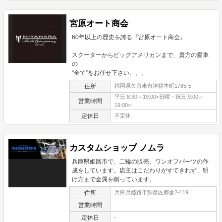
宮原オート商会
60年以上の歴史を誇る『宮原オート商会』
スクーターからビッグアメリカンまで、貴方の愛車
の
“全て”をお任せ下さい。。。
住所
福岡県久留米市津福本町1785-5
平日:8:30～19:00<日曜・祝日:9:00～
営業時間
19:00>
定休日
不定休
カスタムショップ ノムラ
兵庫県姫路市で、二輪の販売、ワンオフパーツの作
成をしています。店主はこだわりがすてきれず、明
け方まで金属を削っています。
住所
兵庫県姫路市飾磨区都倉2-119
営業時間
-
定休日
-