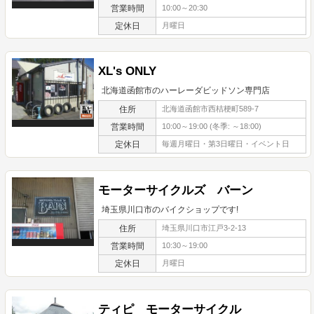
営業時間
10:00～20:30
定休日
月曜日
XL's ONLY
北海道函館市のハーレーダビッドソン専門店
住所
北海道函館市西桔梗町589-7
営業時間
10:00～19:00 (冬季: ～18:00)
定休日
毎週月曜日・第3日曜日・イベント日
モーターサイクルズ バーン
埼玉県川口市のバイクショップです!
住所
埼玉県川口市江戸3-2-13
営業時間
10:30～19:00
定休日
月曜日
ティピ モーターサイクル