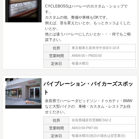
CYCLEBOSSはハーレーのカスタム・ショップで
す。
カスタムの他、整備や車検もOKです。
例えば、音を変えたいとか、もっとカッコよくした
いとか、
他とは違うハーレーにしたいとか・・・何でもご相
談下さい。
住所
東京都東久留米市中央区4-10-8
営業時間
AM09:00～PM20:00
定休日
毎週火曜日
バイブレーション・バイカーズスポッ
ト
奈良県でハーレーダビッドソン・ドゥカティ・BMW
など大型バイクの 車検・カスタム・レストアお任
せください。
住所
奈良県橿原市雲梯町342-2
営業時間
AM10:00-PM7:00
定休日
毎週水曜日(祝日の場合は翌営業日)