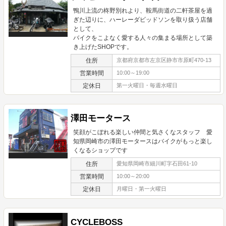
鴨川上流の柊野別れより、鞍馬街道の二軒茶屋を過
ぎた辺りに、ハーレーダビッドソンを取り扱う店舗
として、
バイクをこよなく愛する人々の集まる場所として築
き上げたSHOPです。
住所
京都府京都市左京区静市市原町470-13
営業時間
10:00～19:00
定休日
第一火曜日・毎週水曜日
澤田モータース
笑顔がこぼれる楽しい仲間と気さくなスタッフ 愛
知県岡崎市の澤田モータースはバイクがもっと楽し
くなるショップです
住所
愛知県岡崎市細川町字石田61-10
営業時間
10:00～20:00
定休日
月曜日・第一火曜日
CYCLEBOSS