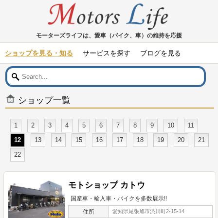
モーターズライフは、愛車（バイク、車）の維持を応援
ショップを見る・知る
サービスを探す
ブログを見る
ショップ一覧
1
2
3
4
5
6
7
8
9
10
11
12
13
14
15
16
17
18
19
20
21
22
モトショップ カトウ
国産車・輸入車・バイクを多数展示!!
住所
愛知県尾張旭市渋川町2-15-14