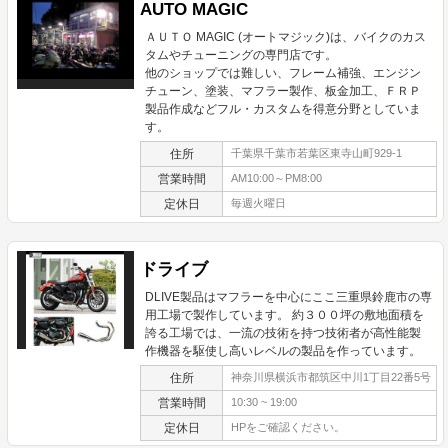
AUTO MAGIC
ＡＵＴＯ MAGIC (オートマジック)は、バイクのカス
タムやチューニングの専門店です。
他のショップでは難しい、フレーム補強、エンジン
チューン、塗装、マフラー製作、板金加工、ＦＲＰ
製品作成などフル・カスタムを得意分野としていま
す。
住所
千葉県千葉市若葉区東寺山町929-1
営業時間
AM10:00～PM8:00
定休日
毎週火曜日
ドライブ
DLIVE製品はマフラーを中心にここ三重県鈴鹿市の専
用工場で製作しています。 約３００坪の敷地面積を
誇る工場では、一流の技術を持つ技術者が高性能製
作機器を駆使し高いレベルの製品を作っています。
住所
神奈川県横浜市都筑区中川1丁目22番5号
営業時間
10:30 ~ 19:00
定休日
HPをご確認ください。