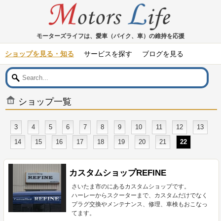
モーターズライフは、愛車（バイク、車）の維持を応援
ショップを見る・知る
サービスを探す
ブログを見る
ショップ一覧
3
4
5
6
7
8
9
10
11
12
13
14
15
16
17
18
19
20
21
22
カスタムショップREFINE
さいたま市のにあるカスタムショップです。
ハーレーからスクーターまで、カスタムだけでなく
プラグ交換やメンテナンス、修理、車検もおこなっ
てます。