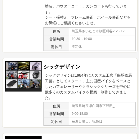
塗装、パウダーコート、ガンコートも行っていま
す。
シート張替え、フレーム修正、ホイール修正なども
お気軽にご相談くださいませ。
住所
埼玉県さいたま市桜区町谷2-25-12
営業時間
10:30～19:00
定休日
不定休
シックデザイン
シックデザインは1984年にカスタム工房『疾駆鉄馬
工芸』としてスタート、主に国産バイクをベースと
したカフェレーサーやクラシックシリーズを中心に
数多くのカスタムバイクを提案・制作してきまし
た。
住所
埼玉県埼玉県白岡市下野田_
営業時間
9:00-18:00
定休日
毎週日曜日、祝祭日