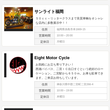
サンライト福岡
５０ｃｃ～リッタークラスまで良質車輌をオシャレ
な店内に多数展示中！！
住所
福岡県糸島市本1669-15
営業時間
10:00～20:00
定休日
月曜日
Eight Motor Cycle
お気軽にお立ち寄り下さい！
西湘バイパス、二宮ＩＣ出口すぐという絶好のロー
ケーション。二宮駅から６５０ｍ。お車も駐車でき
ます。ご来店お待ちしています。
住所
神奈川県中郡二宮町二宮266-4
営業時間
10:00～19:00
定休日
木曜日