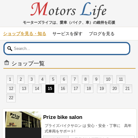
モーターズライフは、愛車（バイク、車）の維持を応援
ショップを見る・知る
サービスを探す
ブログを見る
ショップ一覧
1
2
3
4
5
6
7
8
9
10
11
12
13
14
15
16
17
18
19
20
21
22
Prize bike salon
プライズバイクサロン は 安心・安全・丁寧に 高年
式車両をサポート!