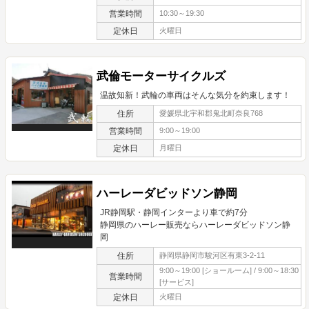
営業時間
10:30～19:30
定休日
火曜日
武倫モーターサイクルズ
温故知新！武輪の車両はそんな気分を約束します！
住所
愛媛県北宇和郡鬼北町奈良768
営業時間
9:00～19:00
定休日
月曜日
ハーレーダビッドソン静岡
JR静岡駅・静岡インターより車で約7分
静岡県のハーレー販売ならハーレーダビッドソン静
岡
住所
静岡県静岡市駿河区有東3-2-11
9:00～19:00 [ショールーム] / 9:00～18:30
営業時間
[サービス]
定休日
火曜日