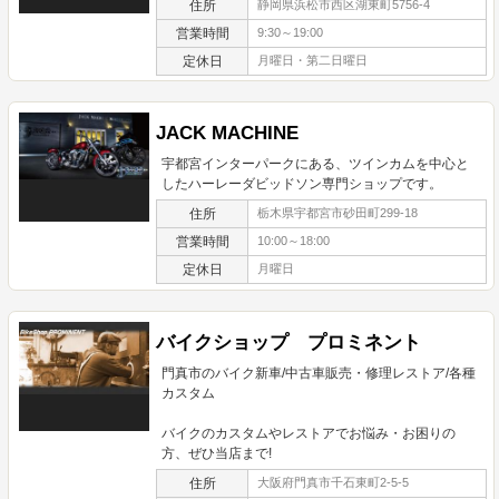
住所
静岡県浜松市西区湖東町5756-4
営業時間
9:30～19:00
定休日
月曜日・第二日曜日
JACK MACHINE
宇都宮インターパークにある、ツインカムを中心と
したハーレーダビッドソン専門ショップです。
住所
栃木県宇都宮市砂田町299-18
営業時間
10:00～18:00
定休日
月曜日
バイクショップ プロミネント
門真市のバイク新車/中古車販売・修理レストア/各種
カスタム
バイクのカスタムやレストアでお悩み・お困りの
方、ぜひ当店まで!
住所
大阪府門真市千石東町2-5-5