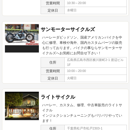
営業時間
10:30～20:00
定休日
水曜日
サンモーターサイクルズ
ハーレーダビッドソン、国産アメリカンバイクを中
心に修理、車検や海外、国内カスタムパーツの販売
も行っております。バイクの事ならサンモーターサ
イクルズへお気軽にお問合せ下さい！
広島県広島市西区横川新町2-1 渡辺ビル
住所
1F
営業時間
10:00～20:00
定休日
火曜日
ライトサイクル
ハーレー、カスタム、修理、中古車販売のライトサ
イクル
インジェクションチューニングもバリバリやってい
ます！
住所
千葉県松戸市松戸2303-1