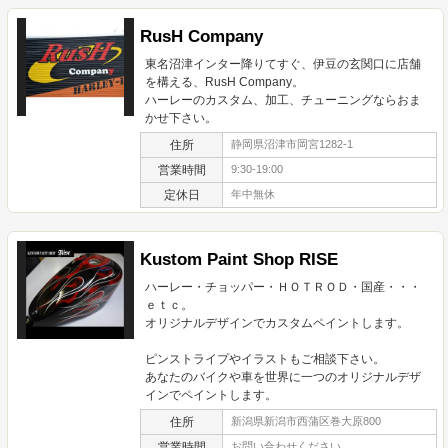
RusH Company
東名沼津インター降りてすぐ、伊豆の玄関口に店舗
を構える、RusH Company。
ハーレーのカスタム、加工、チューニングならおま
かせ下さい。
住所
静岡県沼津市岡宮1282-1
営業時間
9:30-19:00
定休日
年中無休
Kustom Paint Shop RISE
ハーレー・チョッパー・ＨＯＴＲＯＤ・国産・・・
ｅｔｃ。
オリジナルデザインでカスタムペイントします。
ピンストライプやイラストもご相談下さい。
あなたのバイクや車を世界に一つのオリジナルデザ
インでペイントします。
住所
新潟県新潟市西蒲区巻大原800
営業時間
お問い合わせください。