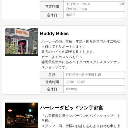
平日:9:30～20:00 日祭
営業時間
日:9:30～19:00
定休日
水曜日
Buddy Bikes
ハーレーの他、車種・年式・国産外車問わず二輪な
ら何にでもサポートします。
貴方のバイクの調子を良くします。
カッコよくカスタムもＯＫ。
静岡県富士市にあるバイクのカスタム＆メンテナン
スショップです。
住所
静岡県富士市中里938-15
営業時間
10:00～19:00
定休日
monday
ハーレーダビッドソン宇都宮
「お客様満足度ナンバーワンのバイクショップ」を
目標に、
スタッフ一同、皆様のお越しを心よりお待ち申し上