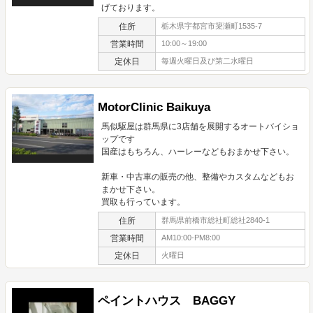
げております。
住所
栃木県宇都宮市簗瀬町1535-7
営業時間
10:00～19:00
定休日
毎週火曜日及び第二水曜日
MotorClinic Baikuya
馬似駆屋は群馬県に3店舗を展開するオートバイショ
ップです
国産はもちろん、ハーレーなどもおまかせ下さい。
新車・中古車の販売の他、整備やカスタムなどもお
まかせ下さい。
買取も行っています。
住所
群馬県前橋市総社町総社2840-1
営業時間
AM10:00-PM8:00
定休日
火曜日
ペイントハウス BAGGY