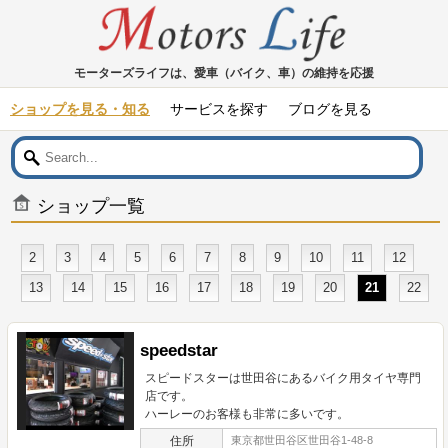
モーターズライフは、愛車（バイク、車）の維持を応援
ショップを見る・知る
サービスを探す
ブログを見る
ショップ一覧
2
3
4
5
6
7
8
9
10
11
12
13
14
15
16
17
18
19
20
21
22
speedstar
スピードスターは世田谷にあるバイク用タイヤ専門
店です。
ハーレーのお客様も非常に多いです。
住所
東京都世田谷区世田谷1-48-8