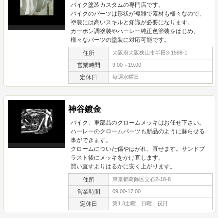
バイク塗装カスタムの専門店です。
バイクのパーツは形状が複雑で素材も様々なので、
塗装には高いスキルと知識が必要になります。
カーボン調塗装やハーレー純正色塗装をはじめ、
様々なパーツの塗装に対応可能です。
住所
大阪府大阪狭山市半田3-1598-1
営業時間
9:00～19:00
定休日
毎週水曜日
神谷鍍金
バイク、車部品のクロームメッキはお任せ下さい。
ハーレーのクロームパーツも新品のように蘇らせる
事ができます。
クロームについた傷やはがれ、直せます。サンドブ
ラスト後にメッキをかけ直します。
買い直すよりはるかに安く上がります。
住所
東京都葛飾区立石2-18-8
営業時間
09:00-17:00
定休日
第1.3土曜、日曜、祝日