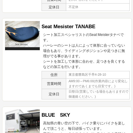
定休日
不定休
Seat Mesister TANABE
シート加工スペシャリストのSeat Meisterタナベで
す。
ハーレーのシートは人によって体形に合っていない
場合もあり、ライディングポジションや足つきに無
理がでる事があります。
シートを加工して体形に合わせ、足つきを良くする
などの加工を行います。
住所
東京都豊島区千早4-28-10
AM9:00～PM6:00(作業内容により変化し
営業時間
ますのであくまでも目安です。)
日祭日(営業している場合もありますので
定休日
御連絡ください。)
BLUE SKY
高知県の青い空の下で、バイク乗りにバイクを楽し
んで頂こうと、毎日頑張っています。