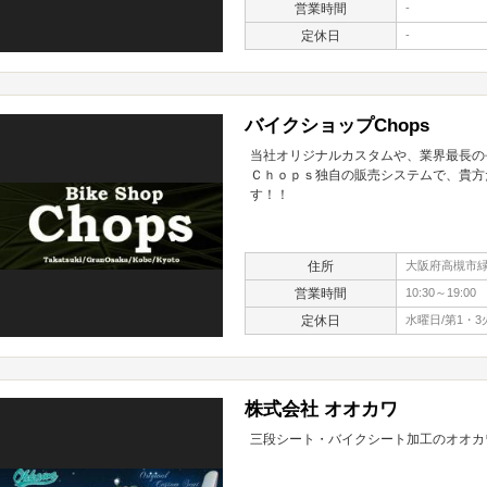
営業時間
-
定休日
-
バイクショップChops
当社オリジナルカスタムや、業界最長の
Ｃｈｏｐｓ独自の販売システムで、貴方
す！！
住所
大阪府高槻市緑が
営業時間
10:30～19:00
定休日
水曜日/第1・3
株式会社 オオカワ
三段シート・バイクシート加工のオオカ