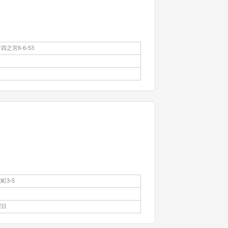
之宮6-6-53
町3-5
曜日