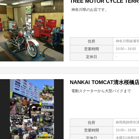
TREE MOTOR CYCLE TER
神奈川県のお店です。
住所
神奈川県綾瀬市深
営業時間
10:00～19:00
定休日
-
NANKAI TOMCAT清水桜橋
電動スクーターから大型バイクまで
住所
静岡県静岡市清
営業時間
10:00～19:00
定休日
木曜日(祝祭日