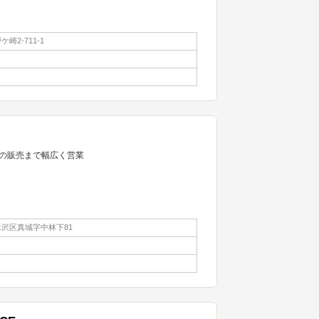
崎2-711-1
の販売まで幅広く営業
沢区真城字中林下81