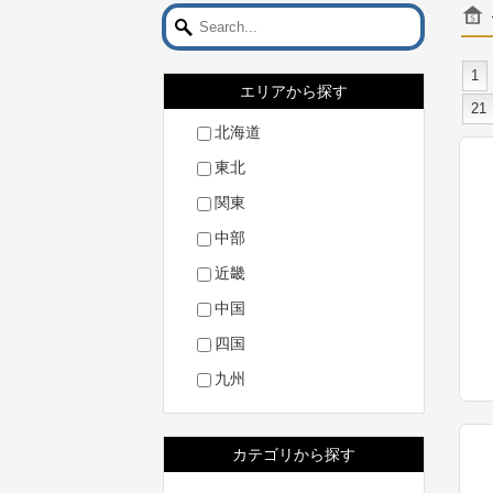
1
エリアから探す
21
北海道
東北
関東
中部
近畿
中国
四国
九州
カテゴリから探す