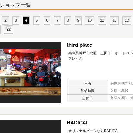
ショップ一覧
2
3
4
5
6
7
8
9
10
11
12
13
22
third place
兵庫県神戸市北区 三田市 オートバイの
プレイス
住所
兵庫県神戸市北
営業時間
9:30～18:30
定休日
毎週木曜日 第
RADICAL
オリジナルパーツならRADICAL