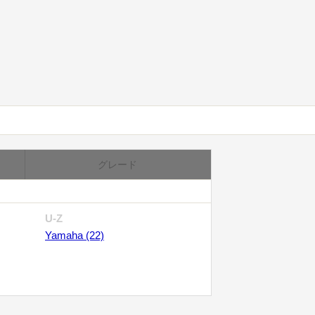
グレード
U-Z
Yamaha (22)