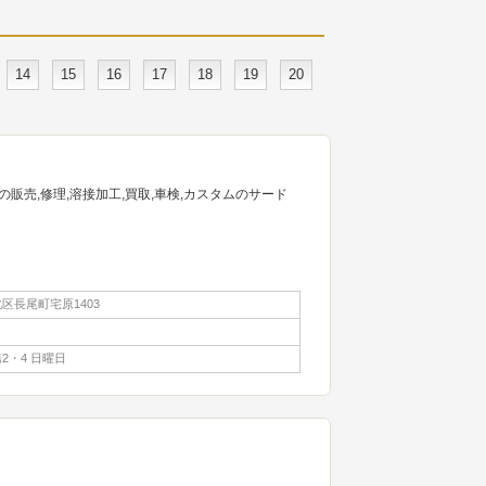
14
15
16
17
18
19
20
販売,修理,溶接加工,買取,車検,カスタムのサード
区長尾町宅原1403
2・4 日曜日