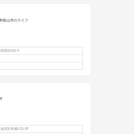
ら和歌山市のライフ
西庄416-3
す
沢区幸浦2-21-2F