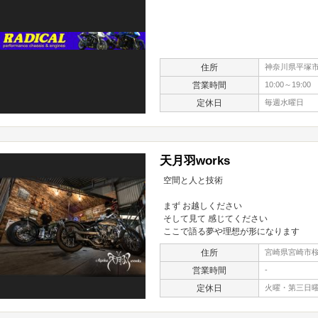
住所
神奈川県平塚市四
営業時間
10:00～19:00
定休日
毎週水曜日
天月羽works
空間と人と技術
まず お越しください
そして見て 感じてください
ここで語る夢や理想が形になります
住所
宮崎県宮崎市桜
営業時間
-
定休日
火曜・第三日