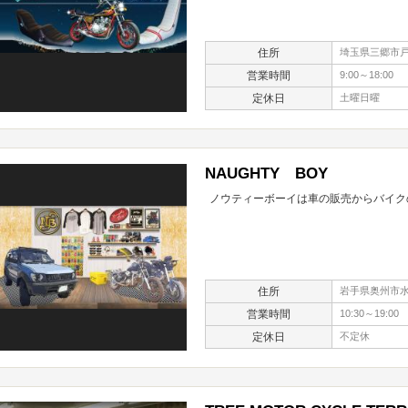
住所
埼玉県三郷市戸ケ
営業時間
9:00～18:00
定休日
土曜日曜
NAUGHTY BOY
ノウティーボーイは車の販売からバイク
住所
岩手県奥州市水
営業時間
10:30～19:00
定休日
不定休