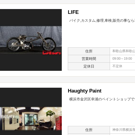
LIFE
バイク,カスタム,修理,車検,販売の事な
住所
和歌山県和歌山市
営業時間
09:00～19:00
定休日
不定休
Haughty Paint
横浜市金沢区幸浦のペイントショップで
住所
神奈川県横浜市金