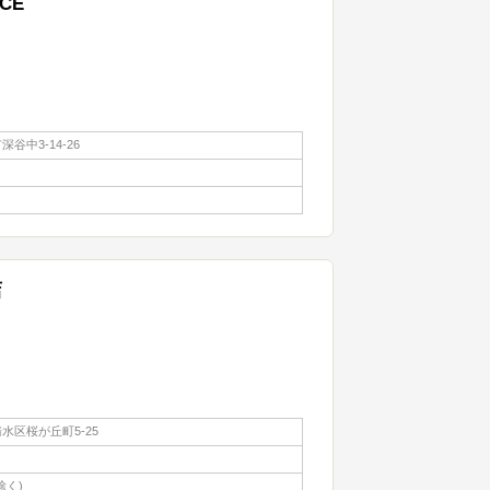
RCE
谷中3-14-26
店
水区桜が丘町5-25
除く)