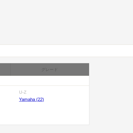
グレード
U-Z
Yamaha (22)