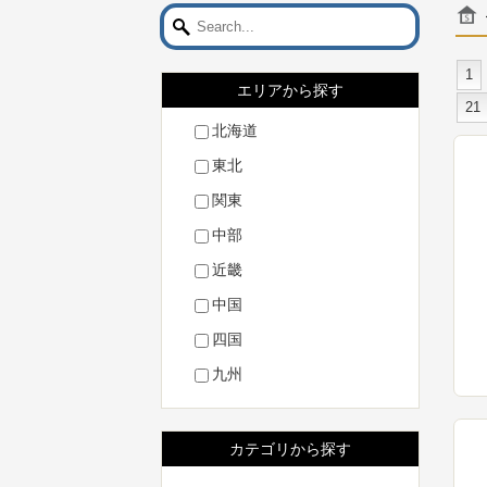
1
エリアから探す
21
北海道
東北
関東
中部
近畿
中国
四国
九州
カテゴリから探す