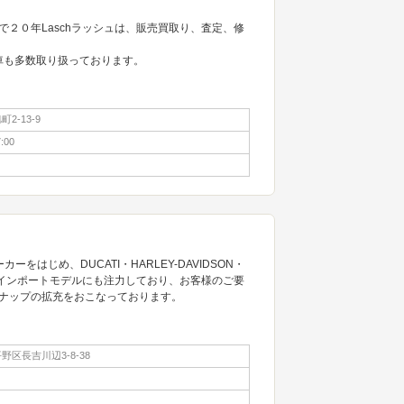
２０年Laschラッシュは、販売買取り、査定、修
中古車も多数取り扱っております。
2-13-9
:00
メーカーをはじめ、DUCATI・HARLEY-DAVIDSON・
高品質なインポートモデルにも注力しており、お客様のご要
ナップの拡充をおこなっております。
区長吉川辺3-8-38