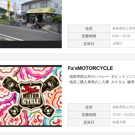
住所
島根県松江市西川
営業時間
9:00～19:30
定休日
火曜日
Fa'sMOTORCYCLE
福島県郡山市のハーレー･ダビッドソン
他店ご購入車両のご入庫･カスタム･修理な
住所
福島県郡山市日
営業時間
10:00～19:0
定休日
毎週月曜