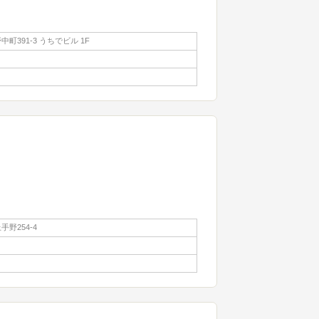
町391-3 うちでビル 1F
00
野254-4