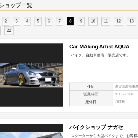
ショップ一覧
2
3
4
5
6
7
8
9
10
11
12
13
22
Car MAking Artist AQUA
バイク、自動車整備、販売店です。
住所
滋賀県彦根市高宮
営業時間
9:00～18:00
定休日
月曜日
バイクショップ ナガセ
スクーターから大型バイクまで、お客様