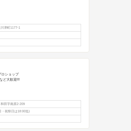
津町1177-1
プロショップ
ど大歓迎!!!
和田字南原2-209
0(日・祝祭日は18:00迄)