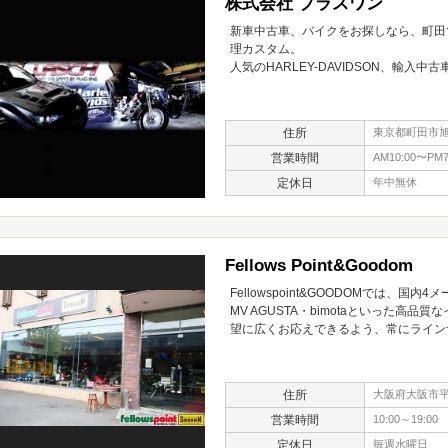
株式会社 プラスワン
新車中古車、バイクをお探しなら、町田で
理カスタム。
人気のHARLEY-DAVIDSON、輸入
住所
東京都町田市旭町
営業時間
AM10:00〜PM7
定休日
年中無休
Fellows Point&Goodom
Fellowspoint&GOODOMでは、国内4
MV AGUSTA・bimotaといった
望に広くお応えできるよう、常にライン
住所
大阪府大阪市平野
営業時間
10:00～19:00
定休日
毎週水曜日