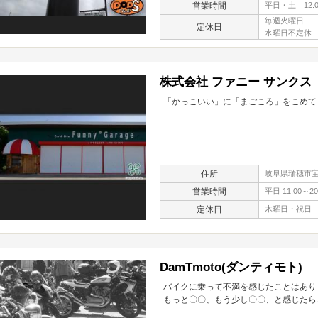
営業時間
平日・土 12:0
毎週火曜日
定休日
水曜日不定休
株式会社 ファニー サンクス
「かっこいい」に「まごころ」をこめて
住所
岐阜県瑞穂市宝江
営業時間
平日 11:00～20
定休日
木曜日・祝日
DamTmoto(ダンティモト)
バイクに乗って不満を感じたことはあり
もっと〇〇、もう少し〇〇、と感じたら