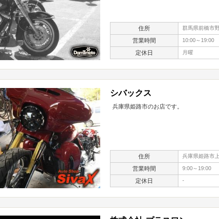
住所
群馬県前橋市野中
営業時間
10:00～19:
定休日
月曜
シバックス
兵庫県姫路市のお店です。
住所
兵庫県姫路市上手
営業時間
9:00～19:00
定休日
-