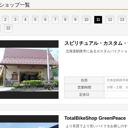
ショップ一覧
2
3
4
5
6
7
8
9
10
11
12
13
22
スピリチュアル・カスタム・
北海道釧路市にあるカスタムバイクショ
住所
北海道釧路市桜ケ
営業時間
月曜～土曜 18:0
定休日
-
TotalBikeShop GreenPeace
より良質でより安いバイクをお探しのす