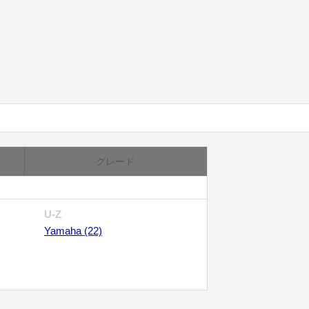
グレード
U-Z
Yamaha (22)