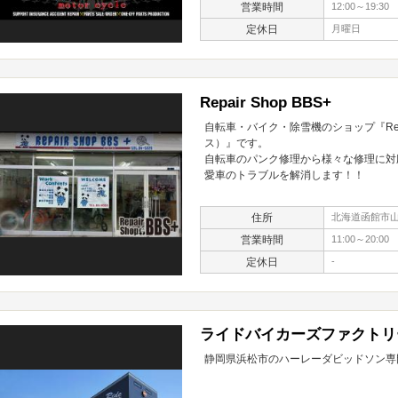
営業時間
12:00～19:30
定休日
月曜日
Repair Shop BBS+
自転車・バイク・除雪機のショップ『Repa
ス）』です。
自転車のパンク修理から様々な修理に対
愛車のトラブルを解消します！！
住所
北海道函館市山の
営業時間
11:00～20:00
定休日
-
ライドバイカーズファクトリ
静岡県浜松市のハーレーダビッドソン専