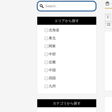
1
エリアから探す
21
北海道
東北
関東
中部
近畿
中国
四国
九州
カテゴリから探す