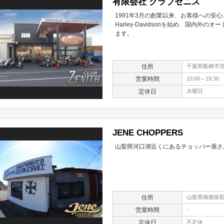
有限会社 クラブゼニス
1991年3月の創業以来、お客様への安
Harley-Davidsonを始め、国内
ます。
住所
千葉県船橋市宮本
営業時間
10:00～19:30
定休日
水曜日
JENE CHOPPERS
山梨県河口湖近くにあるチョッパー屋さ
住所
山梨県南都留郡
営業時間
-
定休日
不定休