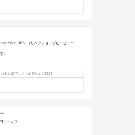
ir Shop BBS+（リペアショップビービーエ
応！
手1-10 アシスト函館ヒルズB103
ー
門ショップ