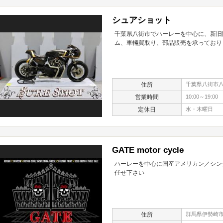
シュアショット
千葉県八街市でハーレーを中心に、新旧
ム、車輛買取り、部品販売を承っており
住所
千葉県八街市八街
営業時間
10:00～19:00
定休日
水・木曜日
GATE motor cycle
ハーレーを中心に国産アメリカン／シン
任せ下さい
住所
群馬県伊勢崎市国