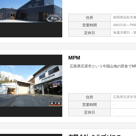
住所
静岡県浜松市東区
営業時間
AM10:00～PM6
定休日
毎週月曜日・第
MPM
広島県庄原市という中国山地の田舎でM
住所
広島県庄原市市町
営業時間
-
定休日
-