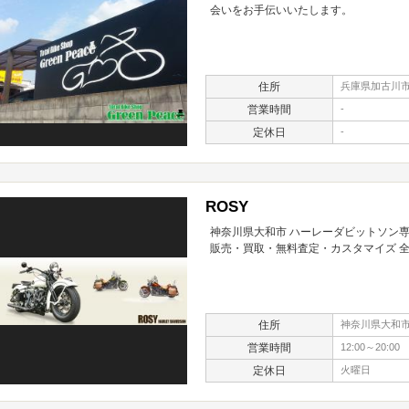
会いをお手伝いいたします。
住所
兵庫県加古川市
営業時間
-
定休日
-
ROSY
神奈川県大和市 ハーレーダビットソン専
販売・買取・無料査定・カスタマイズ 
住所
神奈川県大和市
営業時間
12:00～20:00
定休日
火曜日