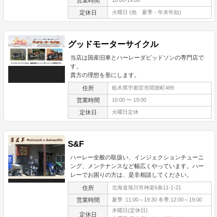
営業時間
10:00-19:00
定休日
火曜日 (他 夏季・年末年始)
グッドモーターサイクル
当店は国産旧車とハーレーダビッドソンの専門店で
す。
貴方の理想を形にします。
住所
栃木県宇都宮市関堀町489
営業時間
10:00 〜 19:00
定休日
火曜日定休
S&F
ハーレー全般の取扱い、インジェクションチューニ
ング、メンテナンスなど幅広くやっています。ハー
レーでお困りの方は、是非相談してください。
住所
北海道旭川市神楽6条11-1-21
営業時間
夏季 :11:00～19:30 冬季:12:00～19:00
木曜日(定休日)
定休日