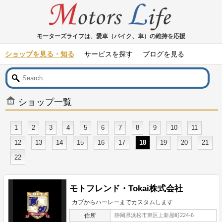
モーターズライフは、愛車（バイク、車）の維持を応援
ショップを見る・知る
サービスを探す
ブログを見る
ショップ一覧
1
2
3
4
5
6
7
8
9
10
11
12
13
14
15
16
17
18
19
20
21
22
モトフレンド・Tokai株式会社
カブからハーレーまでカスタムします
住所
静岡県浜松市東区上新屋町224-6