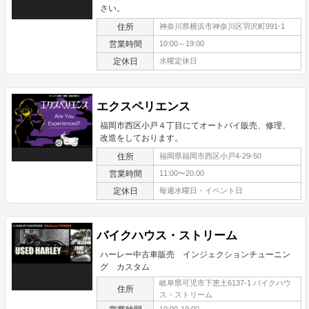
さい。
住所
神奈川県横浜市神奈川区羽沢町991-1
営業時間
10:00～19:00
定休日
水曜定休日
エクスペリエンス
福岡市西区小戸４丁目にてオートバイ販売、修理、
改造をしております。
住所
福岡県福岡市西区小戸4-29-50
営業時間
11:00〜20:00
定休日
毎週水曜日・イベント日
バイクハウス・ストリーム
ハーレー中古車販売 インジェクションチューニン
グ カスタム
岐阜県可児市下恵土6137-1 バイクハウ
住所
ス・ストリーム