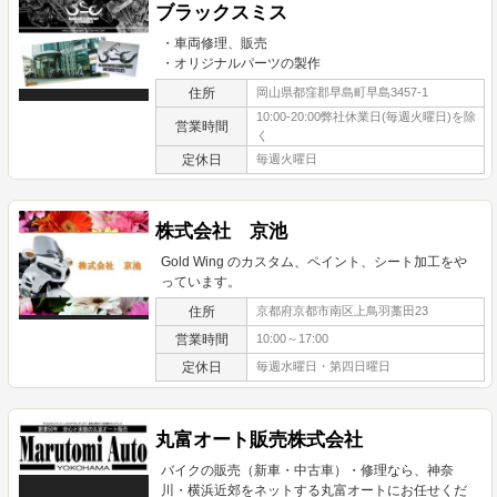
ブラックスミス
・車両修理、販売
・オリジナルパーツの製作
住所
岡山県都窪郡早島町早島3457-1
10:00-20:00弊社休業日(毎週火曜日)を除
営業時間
く
定休日
毎週火曜日
株式会社 京池
Gold Wing のカスタム、ペイント、シート加工をや
っています。
住所
京都府京都市南区上鳥羽藁田23
営業時間
10:00～17:00
定休日
毎週水曜日・第四日曜日
丸富オート販売株式会社
バイクの販売（新車・中古車）・修理なら、神奈
川・横浜近郊をネットする丸富オートにお任せくだ