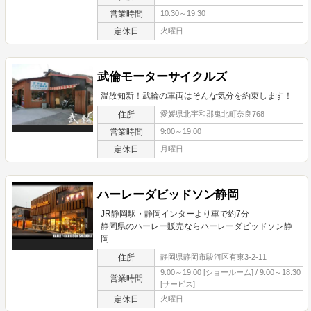
営業時間
10:30～19:30
定休日
火曜日
武倫モーターサイクルズ
温故知新！武輪の車両はそんな気分を約束します！
住所
愛媛県北宇和郡鬼北町奈良768
営業時間
9:00～19:00
定休日
月曜日
ハーレーダビッドソン静岡
JR静岡駅・静岡インターより車で約7分
静岡県のハーレー販売ならハーレーダビッドソン静
岡
住所
静岡県静岡市駿河区有東3-2-11
9:00～19:00 [ショールーム] / 9:00～18:30
営業時間
[サービス]
定休日
火曜日