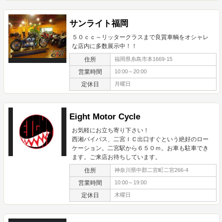
サンライト福岡
５０ｃｃ～リッタークラスまで良質車輌をオシャレ
な店内に多数展示中！！
住所
福岡県糸島市本1669-15
営業時間
10:00～20:00
定休日
月曜日
Eight Motor Cycle
お気軽にお立ち寄り下さい！
西湘バイパス、二宮ＩＣ出口すぐという絶好のロー
ケーション。二宮駅から６５０ｍ。お車も駐車でき
ます。ご来店お待ちしています。
住所
神奈川県中郡二宮町二宮266-4
営業時間
10:00～19:00
定休日
木曜日