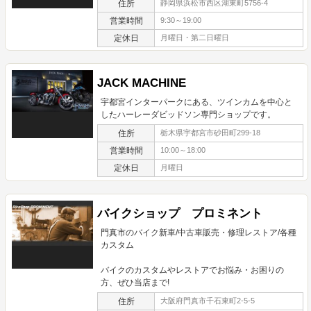
住所
静岡県浜松市西区湖東町5756-4
営業時間
9:30～19:00
定休日
月曜日・第二日曜日
JACK MACHINE
宇都宮インターパークにある、ツインカムを中心と
したハーレーダビッドソン専門ショップです。
住所
栃木県宇都宮市砂田町299-18
営業時間
10:00～18:00
定休日
月曜日
バイクショップ プロミネント
門真市のバイク新車/中古車販売・修理レストア/各種
カスタム
バイクのカスタムやレストアでお悩み・お困りの
方、ぜひ当店まで!
住所
大阪府門真市千石東町2-5-5