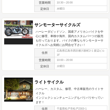
営業時間
10:30～20:00
定休日
水曜日
サンモーターサイクルズ
ハーレーダビッドソン、国産アメリカンバイクを中
心に修理、車検や海外、国内カスタムパーツの販売
も行っております。バイクの事ならサンモーターサ
イクルズへお気軽にお問合せ下さい！
広島県広島市西区横川新町2-1 渡辺ビル
住所
1F
営業時間
10:00～20:00
定休日
火曜日
ライトサイクル
ハーレー、カスタム、修理、中古車販売のライトサ
イクル
インジェクションチューニングもバリバリやってい
ます！
住所
千葉県松戸市松戸2303-1