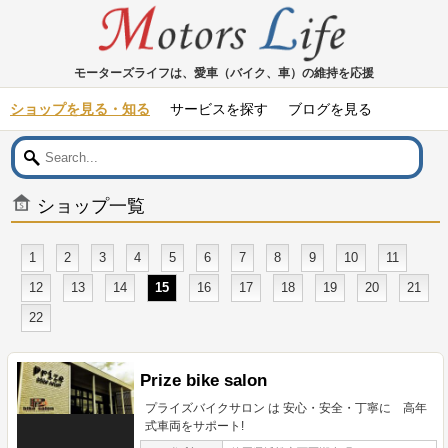
モーターズライフは、愛車（バイク、車）の維持を応援
ショップを見る・知る
サービスを探す
ブログを見る
ショップ一覧
1
2
3
4
5
6
7
8
9
10
11
12
13
14
15
16
17
18
19
20
21
22
Prize bike salon
プライズバイクサロン は 安心・安全・丁寧に 高年
式車両をサポート!