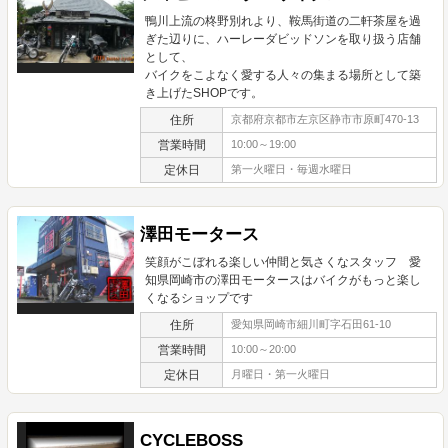
鴨川上流の柊野別れより、鞍馬街道の二軒茶屋を過
ぎた辺りに、ハーレーダビッドソンを取り扱う店舗
として、
バイクをこよなく愛する人々の集まる場所として築
き上げたSHOPです。
住所
京都府京都市左京区静市市原町470-13
営業時間
10:00～19:00
定休日
第一火曜日・毎週水曜日
澤田モータース
笑顔がこぼれる楽しい仲間と気さくなスタッフ 愛
知県岡崎市の澤田モータースはバイクがもっと楽し
くなるショップです
住所
愛知県岡崎市細川町字石田61-10
営業時間
10:00～20:00
定休日
月曜日・第一火曜日
CYCLEBOSS