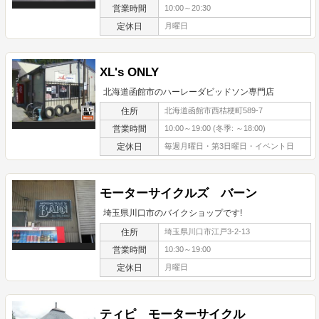
営業時間
10:00～20:30
定休日
月曜日
XL's ONLY
北海道函館市のハーレーダビッドソン専門店
住所
北海道函館市西桔梗町589-7
営業時間
10:00～19:00 (冬季: ～18:00)
定休日
毎週月曜日・第3日曜日・イベント日
モーターサイクルズ バーン
埼玉県川口市のバイクショップです!
住所
埼玉県川口市江戸3-2-13
営業時間
10:30～19:00
定休日
月曜日
ティピ モーターサイクル