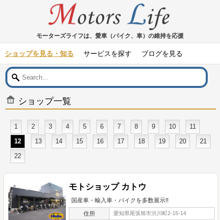
モーターズライフは、愛車（バイク、車）の維持を応援
ショップを見る・知る
サービスを探す
ブログを見る
ショップ一覧
1
2
3
4
5
6
7
8
9
10
11
12
13
14
15
16
17
18
19
20
21
22
モトショップ カトウ
国産車・輸入車・バイクを多数展示!!
住所
愛知県尾張旭市渋川町2-15-14