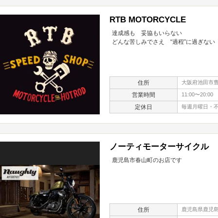
RTB MOTORCYCLE
達成感も 妥協もいらない
どんな苦しみでさえ “過程”に過ぎない
住所
大阪府池田市豊島
営業時間
11:00〜20:00
定休日
毎週月曜日・
ノーティモーターサイクル
鹿児島市春山町のお店です
住所
鹿児島県鹿児島市