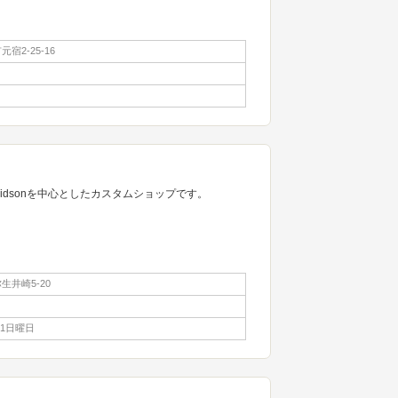
宿2-25-16
avidsonを中心としたカスタムショップです。
生井崎5-20
第1日曜日