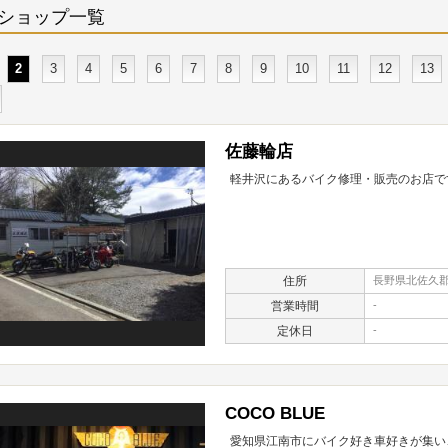
ショップ一覧
2
3
4
5
6
7
8
9
10
11
12
13
佐藤輪店
軽井沢にあるバイク修理・販売のお店で
住所
長野県北佐久郡軽
営業時間
-
定休日
-
COCO BLUE
愛知県江南市にバイク好き車好きが集い