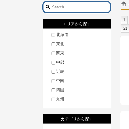
1
エリアから探す
21
北海道
東北
関東
中部
近畿
中国
四国
九州
カテゴリから探す