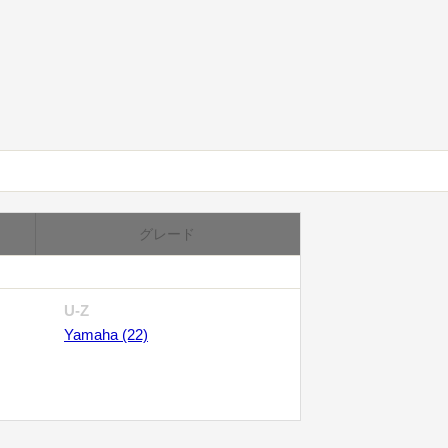
グレード
U-Z
Yamaha (22)