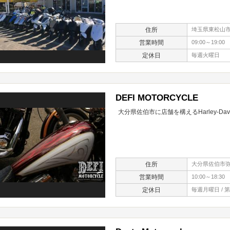
住所
埼玉県東松山市元
営業時間
09:00～19:00
定休日
毎週火曜日
DEFI MOTORCYCLE
大分県佐伯市に店舗を構えるHarley-D
住所
大分県佐伯市弥
営業時間
10:00～18:30
定休日
毎週月曜日 / 