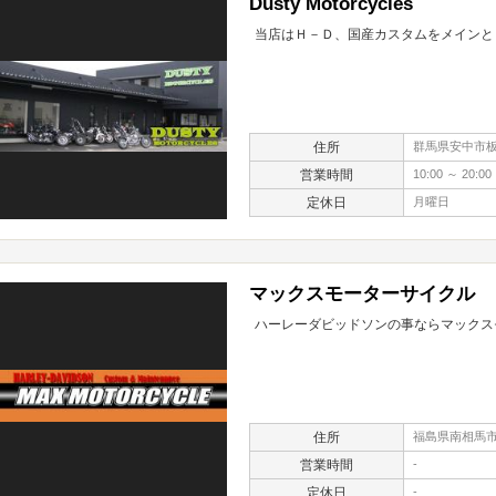
Dusty Motorcycles
当店はＨ－Ｄ、国産カスタムをメインと
住所
群馬県安中市板鼻
営業時間
10:00 ～ 20:00
定休日
月曜日
マックスモーターサイクル
ハーレーダビッドソンの事ならマックス
住所
福島県南相馬市原
営業時間
-
定休日
-