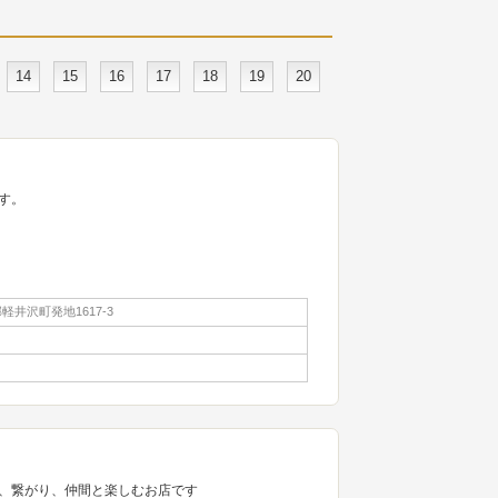
14
15
16
17
18
19
20
す。
井沢町発地1617-3
、繋がり、仲間と楽しむお店です