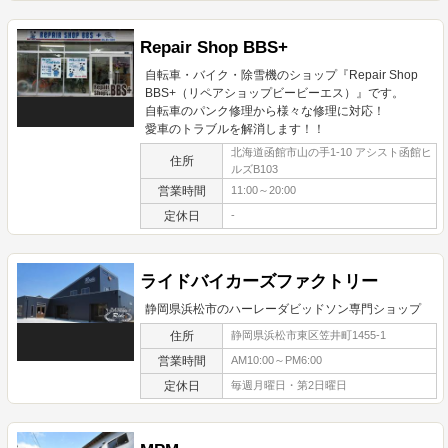
Repair Shop BBS+
自転車・バイク・除雪機のショップ『Repair Shop
BBS+（リペアショップビービーエス）』です。
自転車のパンク修理から様々な修理に対応！
愛車のトラブルを解消します！！
北海道函館市山の手1-10 アシスト函館ヒ
住所
ルズB103
営業時間
11:00～20:00
定休日
-
ライドバイカーズファクトリー
静岡県浜松市のハーレーダビッドソン専門ショップ
住所
静岡県浜松市東区笠井町1455-1
営業時間
AM10:00～PM6:00
定休日
毎週月曜日・第2日曜日