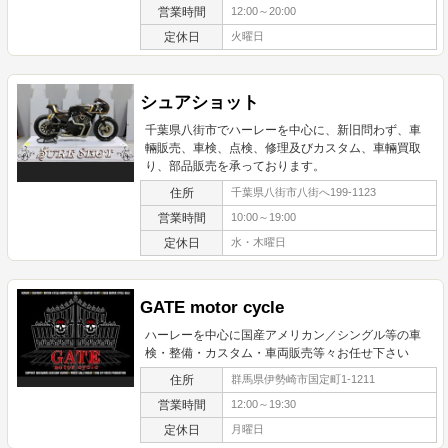
営業時間
12:00～20:00
定休日
火曜日
シュアショット
千葉県八街市でハーレーを中心に、新旧問わず、車
輛販売、車検、点検、修理及びカスタム、車輛買取
り、部品販売を承っております。
住所
千葉県八街市八街へ199-1123
営業時間
10:00～19:00
定休日
水・木曜日
GATE motor cycle
ハーレーを中心に国産アメリカン／シングル等の車
検・整備・カスタム・車両販売等々お任せ下さい
住所
群馬県伊勢崎市国定町1-1211
営業時間
12:00～19:30
定休日
月曜日