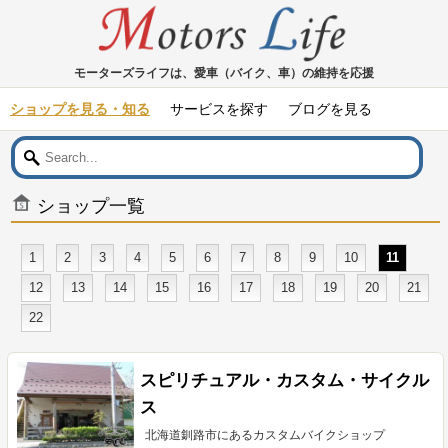
モーターズライフは、愛車（バイク、車）の維持を応援
ショップを見る・知る
サービスを探す
ブログを見る
ショップ一覧
1
2
3
4
5
6
7
8
9
10
11
12
13
14
15
16
17
18
19
20
21
22
スピリチュアル・カスタム・サイクル
ス
北海道釧路市にあるカスタムバイクショップ