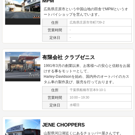
MPM
広島県庄原市という中国山地の田舎でMPMというオ
ートバイショップを営んでいます。
住所
広島県庄原市市町739-2
営業時間
-
定休日
-
有限会社 クラブゼニス
1991年3月の創業以来、お客様への安心と信頼をお届
けする事をモットーとして、
Harley-Davidsonを始め、国内外のオートバイのカス
タム車の製作及び、販売を行っております。
住所
千葉県船橋市宮本9-10-1
営業時間
10:00～19:30
定休日
水曜日
JENE CHOPPERS
山梨県河口湖近くにあるチョッパー屋さんです。