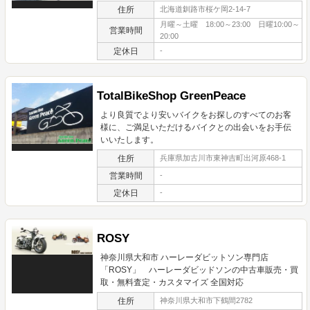
住所
北海道釧路市桜ケ岡2-14-7
月曜～土曜 18:00～23:00 日曜10:00～
営業時間
20:00
定休日
-
TotalBikeShop GreenPeace
より良質でより安いバイクをお探しのすべてのお客
様に、ご満足いただけるバイクとの出会いをお手伝
いいたします。
住所
兵庫県加古川市東神吉町出河原468-1
営業時間
-
定休日
-
ROSY
神奈川県大和市 ハーレーダビットソン専門店
「ROSY」 ハーレーダビッドソンの中古車販売・買
取・無料査定・カスタマイズ 全国対応
住所
神奈川県大和市下鶴間2782