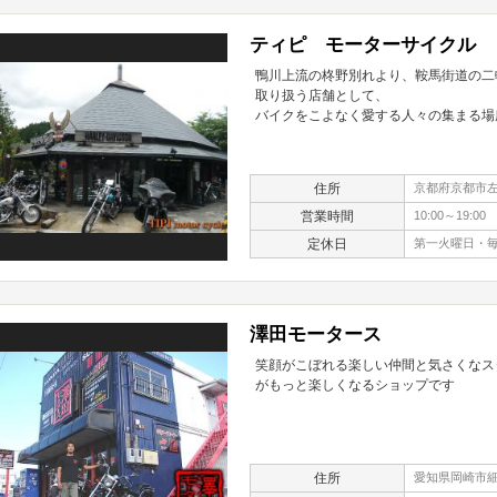
ティピ モーターサイクル
鴨川上流の柊野別れより、鞍馬街道の二
取り扱う店舗として、
バイクをこよなく愛する人々の集まる場
住所
京都府京都市左京
営業時間
10:00～19:00
定休日
第一火曜日・
澤田モータース
笑顔がこぼれる楽しい仲間と気さくなス
がもっと楽しくなるショップです
住所
愛知県岡崎市細