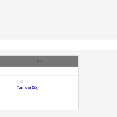
グレード
U-Z
Yamaha (22)