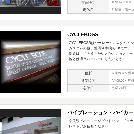
営業時間
10:00～20:00
定休日
月曜日・第一
CYCLEBOSS
CYCLEBOSSはハーレーのカスタム・
カスタムの他、整備や車検もOKです。
例えば、音を変えたいとか、もっとカッ
他とは違うハーレーにしたいとか・・・
住所
東京都東久留米市
営業時間
AM09:00～PM2
定休日
毎週火曜日
バイブレーション・バイカー
奈良県でハーレーダビッドソン・ドゥカ
レストアお任せください。