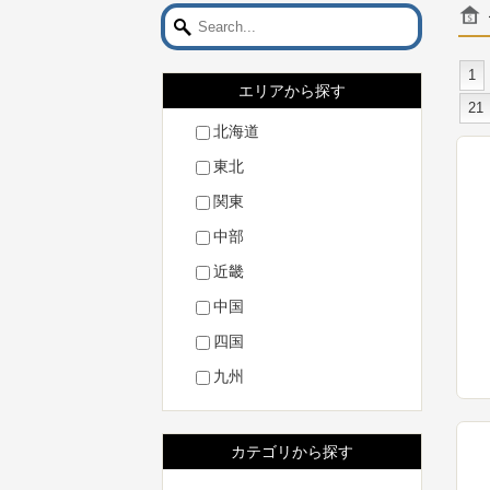
1
エリアから探す
21
北海道
東北
関東
中部
近畿
中国
四国
九州
カテゴリから探す