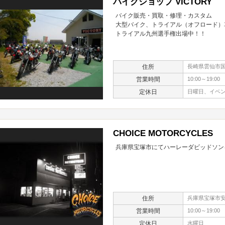
バイクショップ VICTORY
バイク販売・買取・修理・カスタム
大型バイク、トライアル（オフロード）
トライアル九州選手権出場中！！
住所
長崎県雲仙市国
営業時間
10:00～19:00
定休日
日曜日、イベ
CHOICE MOTORCYCLES
兵庫県宝塚市にてハーレーダビッドソン
住所
兵庫県宝塚市安倉
営業時間
10:00～19:00
定休日
水曜日