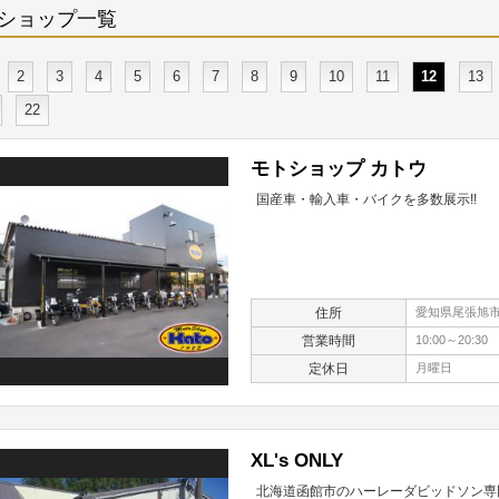
ショップ一覧
2
3
4
5
6
7
8
9
10
11
12
13
22
モトショップ カトウ
国産車・輸入車・バイクを多数展示!!
住所
愛知県尾張旭市渋
営業時間
10:00～20:30
定休日
月曜日
XL's ONLY
北海道函館市のハーレーダビッドソン専