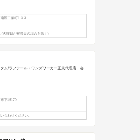
区二葉町1-3-3
 (火曜日が祝祭日の場合を除く)
スタム/ラフテール・ワンズワーカー正規代理店 会
市下堀170
問い合わせください。