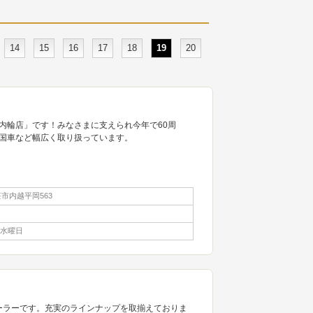
14
15
16
17
18
19
20
内輪店」です！みなさまに支えられ今年で60周
国車など幅広く取り扱っています。
市内越平岡563
3水曜日
規ディーラーです。充実のラインナップを取揃えておりま