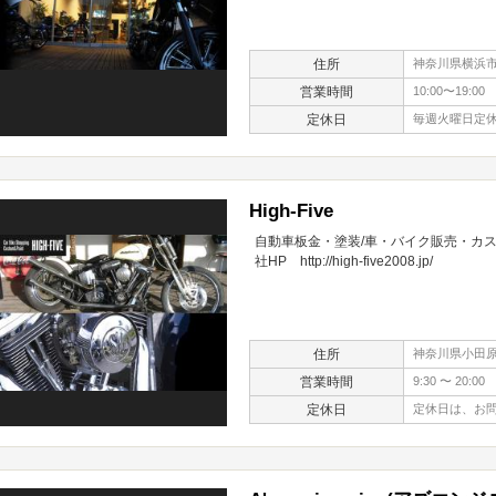
住所
神奈川県横浜市南
営業時間
10:00〜19:00
定休日
毎週火曜日定休
High-Five
自動車板金・塗装/車・バイク販売・カ
社HP http://high-five2008.jp/
住所
神奈川県小田原
営業時間
9:30 〜 20:00
定休日
定休日は、お