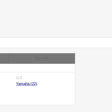
グレード
U-Z
Yamaha (22)