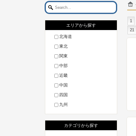
1
エリアから探す
21
北海道
東北
関東
中部
近畿
中国
四国
九州
カテゴリから探す