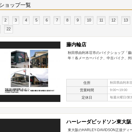
ショップ一覧
2
3
4
5
6
7
8
9
10
11
12
13
22
藤内輪店
秋田県由利本荘市のバイクショップ「藤
年！各メーカーバイク、中古バイク、外
住所
秋田県由利本荘
営業時間
9:00〜19:00
定休日
毎週火曜日/第
ハーレーダビッドソン東大阪
東大阪のHARLEY-DAVIDSON正