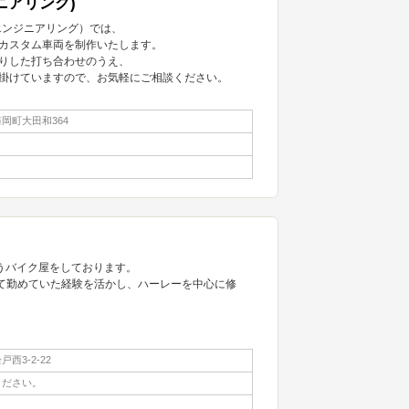
ンジニアリング)
アズ エンジニアリング）では、
カスタム車両を制作いたします。
りした打ち合わせのうえ、
掛けていますので、お気軽にご相談ください。
岡町大田和364
というバイク屋をしております。
ラーにて勤めていた経験を活かし、ハーレーを中心に修
西3-2-22
ください。