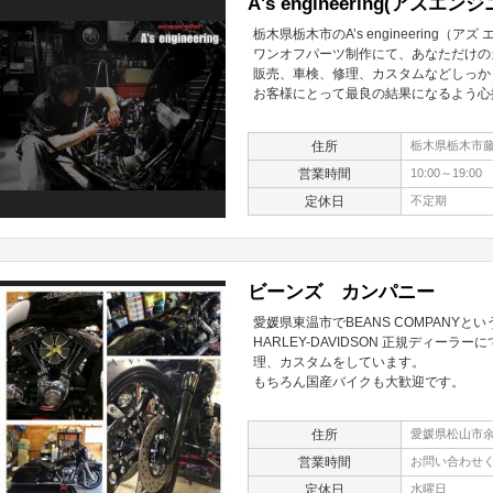
A's engineering(アズエ
栃木県栃木市のA’s engineering（
ワンオフパーツ制作にて、あなただけの
販売、車検、修理、カスタムなどしっか
お客様にとって最良の結果になるよう心
住所
栃木県栃木市藤
営業時間
10:00～19:00
定休日
不定期
ビーンズ カンパニー
愛媛県東温市でBEANS COMPANY
HARLEY-DAVIDSON 正規ディー
理、カスタムをしています。
もちろん国産バイクも大歓迎です。
住所
愛媛県松山市余戸
営業時間
お問い合わせ
定休日
水曜日