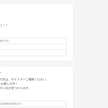
に！！
4-34
ー
の方は、サイドスへご連絡ください。
をお探しの方！
の１台が見つかります。
区唐橋高田町31-6