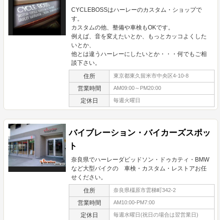
CYCLEBOSSはハーレーのカスタム・ショップで
す。
カスタムの他、整備や車検もOKです。
例えば、音を変えたいとか、もっとカッコよくした
いとか、
他とは違うハーレーにしたいとか・・・何でもご相
談下さい。
住所
東京都東久留米市中央区4-10-8
営業時間
AM09:00～PM20:00
定休日
毎週火曜日
バイブレーション・バイカーズスポッ
ト
奈良県でハーレーダビッドソン・ドゥカティ・BMW
など大型バイクの 車検・カスタム・レストアお任
せください。
住所
奈良県橿原市雲梯町342-2
営業時間
AM10:00-PM7:00
定休日
毎週水曜日(祝日の場合は翌営業日)