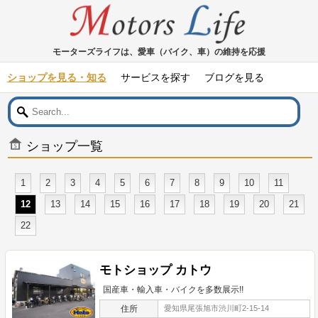
モーターズライフは、愛車（バイク、車）の維持を応援
ショップを見る・知る
サービスを探す
ブログを見る
ショップ一覧
1
2
3
4
5
6
7
8
9
10
11
12
13
14
15
16
17
18
19
20
21
22
モトショップ カトウ
国産車・輸入車・バイクを多数展示!!
住所
愛知県尾張旭市渋川町2-15-14