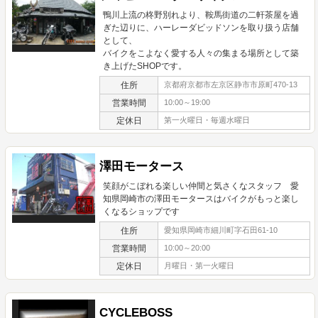
鴨川上流の柊野別れより、鞍馬街道の二軒茶屋を過
ぎた辺りに、ハーレーダビッドソンを取り扱う店舗
として、
バイクをこよなく愛する人々の集まる場所として築
き上げたSHOPです。
住所
京都府京都市左京区静市市原町470-13
営業時間
10:00～19:00
定休日
第一火曜日・毎週水曜日
澤田モータース
笑顔がこぼれる楽しい仲間と気さくなスタッフ 愛
知県岡崎市の澤田モータースはバイクがもっと楽し
くなるショップです
住所
愛知県岡崎市細川町字石田61-10
営業時間
10:00～20:00
定休日
月曜日・第一火曜日
CYCLEBOSS