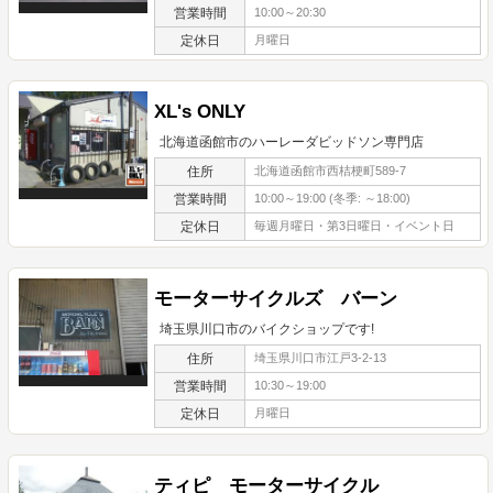
営業時間
10:00～20:30
定休日
月曜日
XL's ONLY
北海道函館市のハーレーダビッドソン専門店
住所
北海道函館市西桔梗町589-7
営業時間
10:00～19:00 (冬季: ～18:00)
定休日
毎週月曜日・第3日曜日・イベント日
モーターサイクルズ バーン
埼玉県川口市のバイクショップです!
住所
埼玉県川口市江戸3-2-13
営業時間
10:30～19:00
定休日
月曜日
ティピ モーターサイクル