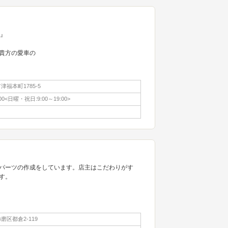
会』
貴方の愛車の
福本町1785-5
:00<日曜・祝日:9:00～19:00>
パーツの作成をしています。店主はこだわりがす
す。
区都倉2-119