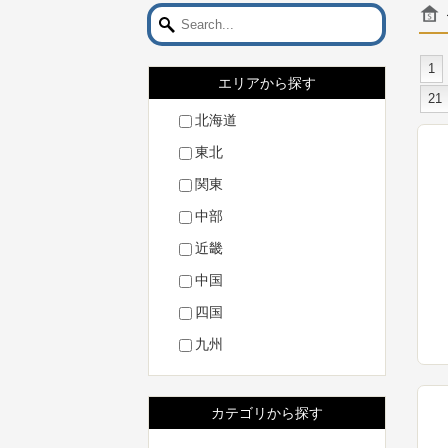
1
エリアから探す
21
北海道
東北
関東
中部
近畿
中国
四国
九州
カテゴリから探す