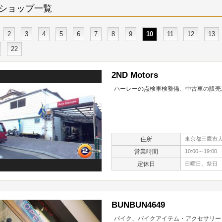
ショップ一覧
2
3
4
5
6
7
8
9
10
11
12
13
22
2ND Motors
ハーレーの点検車検整備、中古車の販売
住所
東京都三鷹市大沢
営業時間
10:00～19:00
定休日
日曜日、祭日
BUNBUN4649
バイク、バイクアイテム・アクセサリー