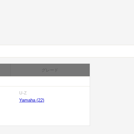
グレード
U-Z
Yamaha (22)