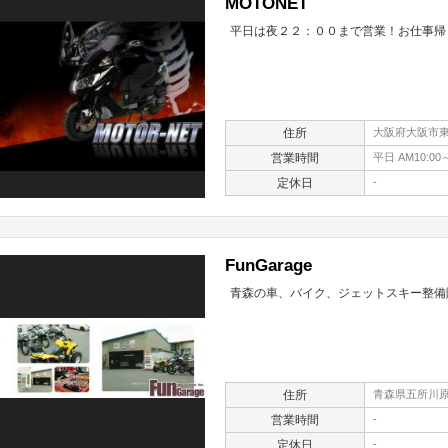
MOTONET
平日は夜２２：００まで営業！お仕事帰
住所
大阪府大阪市東淀
営業時間
平日 AM10:00～
定休日
-
FunGarage
青森の車、バイク、ジェットスキー整備
住所
青森県五所川原
営業時間
-
定休日
-