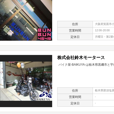
住所
大阪府箕面市小野
営業時間
12:00-20:00
定休日
月曜日・第2第
株式会社鈴木モータース
バイク屋-BAIKUYA-は栃木県黒磯市
住所
栃木県那須塩原
営業時間
-
定休日
-