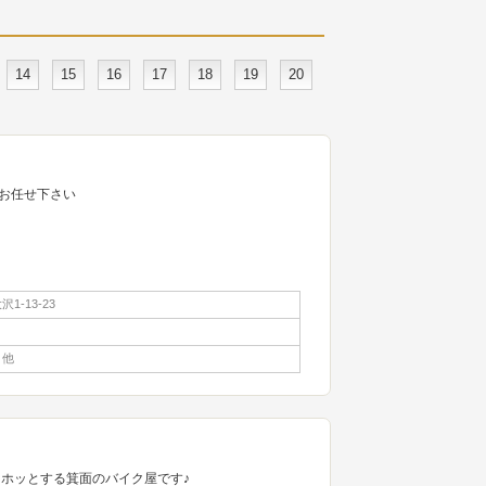
14
15
16
17
18
19
20
お任せ下さい
1-13-23
 他
 ホッとする箕面のバイク屋です♪