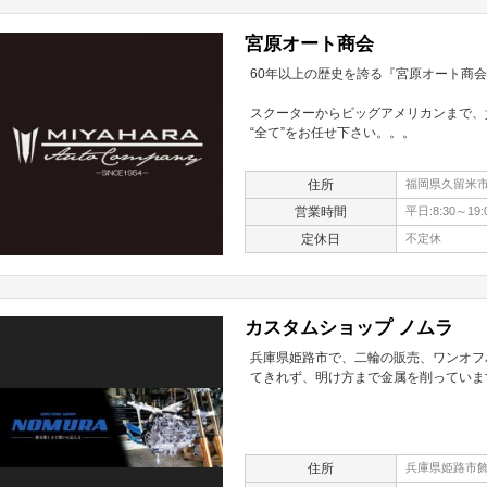
宮原オート商会
60年以上の歴史を誇る『宮原オート商
スクーターからビッグアメリカンまで、
“全て”をお任せ下さい。。。
住所
福岡県久留米市津
営業時間
平日:8:30～19
定休日
不定休
カスタムショップ ノムラ
兵庫県姫路市で、二輪の販売、ワンオフ
てきれず、明け方まで金属を削っていま
住所
兵庫県姫路市飾磨