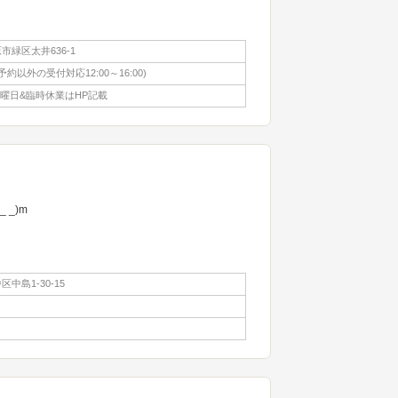
市緑区太井636-1
0 (予約以外の受付対応12:00～16:00)
5日曜日&臨時休業はHP記載
_)m
中島1-30-15