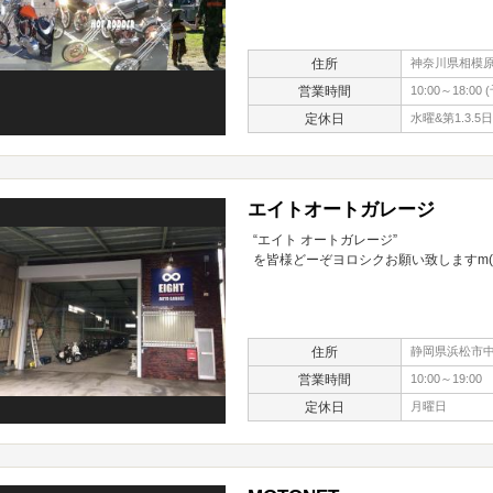
住所
神奈川県相模原
営業時間
10:00～18:0
定休日
水曜&第1.3.
エイトオートガレージ
“エイト オートガレージ”
を皆様どーぞヨロシクお願い致しますm(_ 
住所
静岡県浜松市中区
営業時間
10:00～19:00
定休日
月曜日