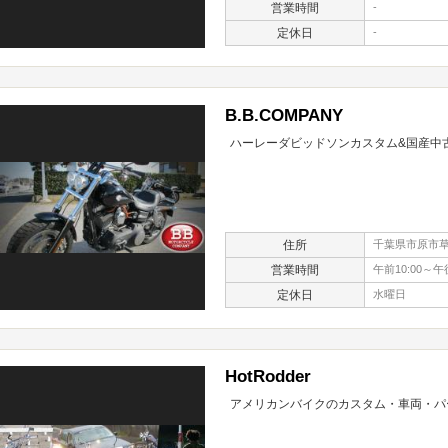
営業時間
-
定休日
-
B.B.COMPANY
ハーレーダビッドソンカスタム&国産中
住所
千葉県市原市草刈
営業時間
午前10:00～午後
定休日
水曜日
HotRodder
アメリカンバイクのカスタム・車両・パ