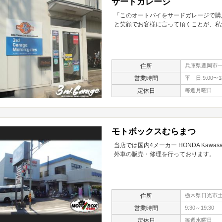
サードガレージ
「このオートバイをサードガレージで購
と笑顔でお客様に言って頂くことが、私
住所
兵庫県豊岡市一
営業時間
平 日:9:00〜18
定休日
毎週月曜日
モトボックスむらまつ
当店では国内4メーカー HONDA Kawasa
外車の販売・修理を行っております。
住所
栃木県日光市土沢
営業時間
9:30～19:30
定休日
毎週水曜日