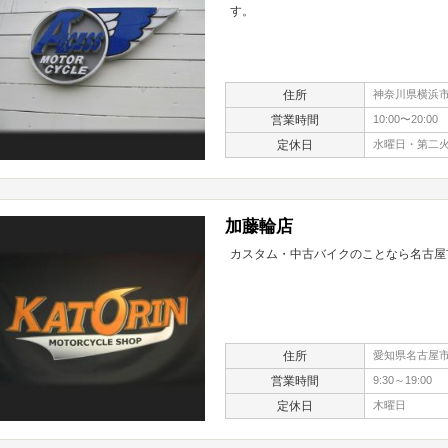
す。
住所
神奈川県横浜市栄
営業時間
10:00〜20:00
定休日
水曜日・第二
加藤輪店
カスタム・中古バイクのことなら名古屋
住所
愛知県名古屋市
営業時間
9:30～19:00
定休日
木曜日