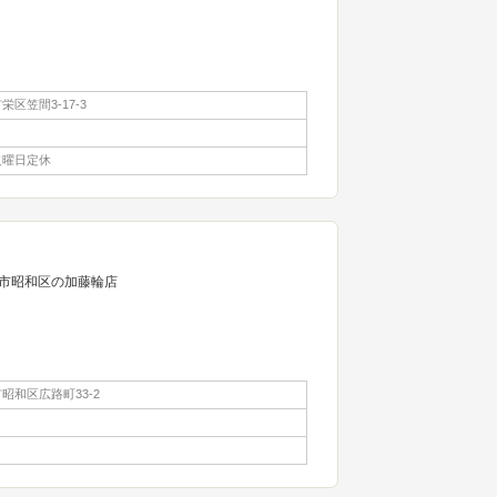
区笠間3-17-3
火曜日定休
市昭和区の加藤輪店
昭和区広路町33-2