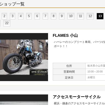
ショップ一覧
2
3
4
5
6
7
8
9
10
11
12
13
22
FLAMES 小山
ハーレーのコンプリート車両、パーツの
ポート！！
住所
栃木県小山市粟宮
営業時間
10:00～20:00
定休日
水曜日
アクセスモーターサイクル
横浜・鎌倉のアクセスモーターサイクル