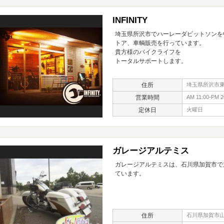
INFINITY
埼玉県所沢市でハーレーダビットソンを
トア、車輌販売を行っています。
貴方様のバイクライフを
トータルサポートします。
住所
埼玉県所沢市東狭
営業時間
AM 11:00-PM 2
定休日
火曜日
ガレージアルテミス
ガレージアルテミスは、石川県加賀市で
ています。
住所
石川県加賀市山代