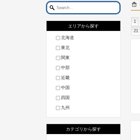
1
エリアから探す
21
北海道
東北
関東
中部
近畿
中国
四国
九州
カテゴリから探す