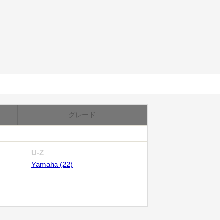
グレード
U-Z
Yamaha (22)