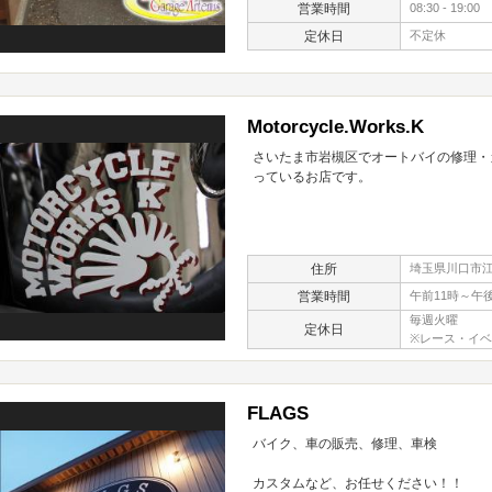
営業時間
08:30 - 19:00
定休日
不定休
Motorcycle.Works.K
さいたま市岩槻区でオートバイの修理・
っているお店です。
住所
埼玉県川口市江戸
営業時間
午前11時～午
毎週火曜
定休日
※レース・イ
FLAGS
バイク、車の販売、修理、車検
カスタムなど、お任せください！！