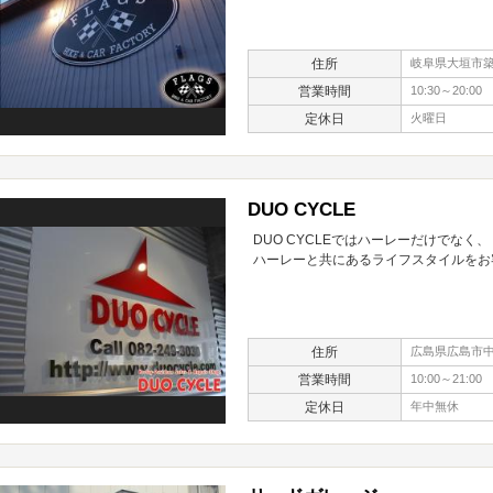
住所
岐阜県大垣市築捨
営業時間
10:30～20:00
定休日
火曜日
DUO CYCLE
DUO CYCLEではハーレーだけでなく、
ハーレーと共にあるライフスタイルをお
住所
広島県広島市中区
営業時間
10:00～21:00
定休日
年中無休