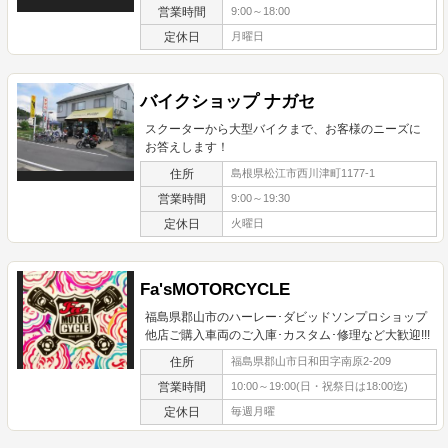
営業時間
9:00～18:00
定休日
月曜日
バイクショップ ナガセ
スクーターから大型バイクまで、お客様のニーズに
お答えします！
住所
島根県松江市西川津町1177-1
営業時間
9:00～19:30
定休日
火曜日
Fa'sMOTORCYCLE
福島県郡山市のハーレー･ダビッドソンプロショップ
他店ご購入車両のご入庫･カスタム･修理など大歓迎!!!
住所
福島県郡山市日和田字南原2-209
営業時間
10:00～19:00(日・祝祭日は18:00迄)
定休日
毎週月曜