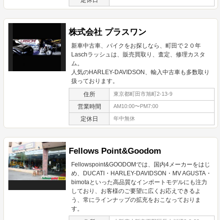
株式会社 プラスワン
新車中古車、バイクをお探しなら、町田で２０年
Laschラッシュは、販売買取り、査定、修理カスタ
ム。
人気のHARLEY-DAVIDSON、輸入中古車も多数取り
扱っております。
住所
東京都町田市旭町2-13-9
営業時間
AM10:00〜PM7:00
定休日
年中無休
Fellows Point&Goodom
Fellowspoint&GOODOMでは、国内4メーカーをはじ
め、DUCATI・HARLEY-DAVIDSON・MV AGUSTA・
bimotaといった高品質なインポートモデルにも注力
しており、お客様のご要望に広くお応えできるよ
う、常にラインナップの拡充をおこなっておりま
す。