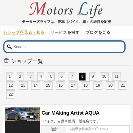
モーターズライフは、愛車（バイク、車）の維持を応援
ショップを見る・知る
サービスを探す
ブログを見る
ショップ一覧
1
2
3
4
5
6
7
8
9
10
11
12
13
14
15
16
17
18
19
20
21
22
Car MAking Artist AQUA
バイク、自動車整備、販売店です。
住所
滋賀県彦根市高宮町1489-3