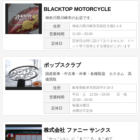
BLACKTOP MOTORCYCLE
神奈川県川崎市のお店です。
住所
神奈川県川崎市宮前区犬蔵2-1-8
営業時間
11:00～20:00
定休日は特に設けておりませんが、イベ
定休日
ント等で店休とする場合がございます
ポップスクラブ
国産新車・中古車・外車・各種取扱 カスタム 高
価買取
住所
岐阜県岐阜市則武中3-18-3
平日・土 12:00～19:00 日・祝
営業時間
10:00～20:00
毎週火曜日
定休日
水曜日不定休
株式会社 ファニー サンクス
「かっこいい」に「まごころ」をこめて