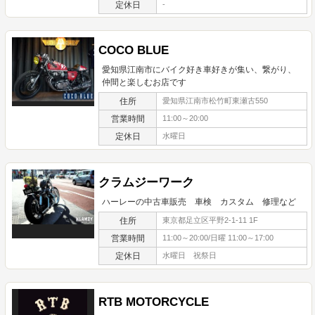
定休日
-
COCO BLUE
愛知県江南市にバイク好き車好きが集い、繋がり、
仲間と楽しむお店です
住所
愛知県江南市松竹町東瀬古550
営業時間
11:00～20:00
定休日
水曜日
クラムジーワーク
ハーレーの中古車販売 車検 カスタム 修理など
住所
東京都足立区平野2-1-11 1F
営業時間
11:00～20:00/日曜 11:00～17:00
定休日
水曜日 祝祭日
RTB MOTORCYCLE