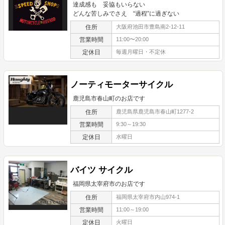
達成感も 妥協もいらない
どんな苦しみでさえ “過程”に過ぎない
住所
大阪府池田市豊島南2-12-11
営業時間
11:00〜20:00
定休日
毎週月曜日・不定休
ノーティモーターサイクル
鹿児島市春山町のお店です
住所
鹿児島県鹿児島市春山町1277-2
営業時間
9:30～19:30
定休日
水曜日
バイツ サイクル
福岡県太宰府市のお店です
住所
福岡県太宰府市内山974-1
営業時間
11:00～19:00
定休日
火曜日