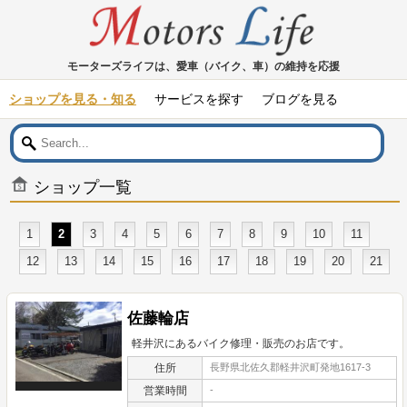
モーターズライフは、愛車（バイク、車）の維持を応援
ショップを見る・知る
サービスを探す
ブログを見る
ショップ一覧
1
2
3
4
5
6
7
8
9
10
11
12
13
14
15
16
17
18
19
20
21
佐藤輪店
軽井沢にあるバイク修理・販売のお店です。
住所
長野県北佐久郡軽井沢町発地1617-3
営業時間
-