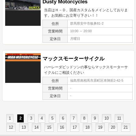
Dusty Motorcycles
当店はＨ－Ｄ、国産カスタムをメインとしておりま
す。お気軽にお立寄り下さい！！
住所
群馬県安中市板鼻81-2
営業時間
10:00 ～ 20:00
定休日
月曜日
マックスモーターサイクル
ハーレーダビッドソンの事ならマックスモーターサ
イクルにご相談ください
住所
福島県南相馬市原町区本陣前2-42-5
営業時間
-
定休日
-
1
2
3
4
5
6
7
8
9
10
11
12
13
14
15
16
17
18
19
20
21