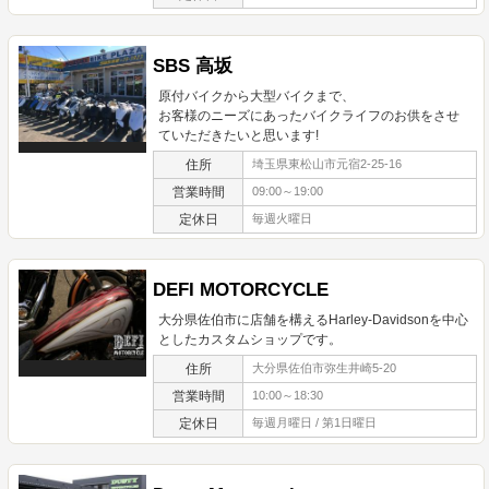
SBS 高坂
原付バイクから大型バイクまで、
お客様のニーズにあったバイクライフのお供をさせ
ていただきたいと思います!
住所
埼玉県東松山市元宿2-25-16
営業時間
09:00～19:00
定休日
毎週火曜日
DEFI MOTORCYCLE
大分県佐伯市に店舗を構えるHarley-Davidsonを中心
としたカスタムショップです。
住所
大分県佐伯市弥生井崎5-20
営業時間
10:00～18:30
定休日
毎週月曜日 / 第1日曜日