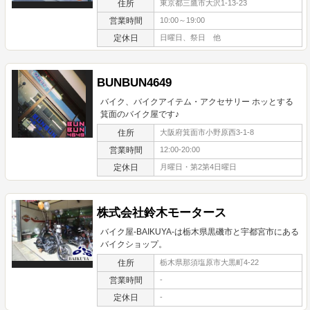
住所
東京都三鷹市大沢1-13-23
営業時間
10:00～19:00
定休日
日曜日、祭日 他
BUNBUN4649
バイク、バイクアイテム・アクセサリー ホッとする
箕面のバイク屋です♪
住所
大阪府箕面市小野原西3-1-8
営業時間
12:00-20:00
定休日
月曜日・第2第4日曜日
株式会社鈴木モータース
バイク屋-BAIKUYA-は栃木県黒磯市と宇都宮市にある
バイクショップ。
住所
栃木県那須塩原市大黒町4-22
営業時間
-
定休日
-