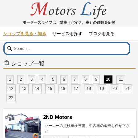
モーターズライフは、愛車（バイク、車）の維持を応援
ショップを見る・知る
サービスを探す
ブログを見る
ショップ一覧
1
2
3
4
5
6
7
8
9
10
11
12
13
14
15
16
17
18
19
20
21
22
2ND Motors
ハーレーの点検車検整備、中古車の販売お任せ下さ
い