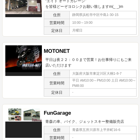
“エイト オートガレージ”
を皆様どーぞヨロシクお願い致しますm(_ _)m
住所
静岡県浜松市中区中島1-30-15
営業時間
10:00～19:00
定休日
月曜日
MOTONET
平日は夜２２：００まで営業！お仕事帰りにもご来
店いただけます
住所
大阪府大阪市東淀川区大桐1-8-7
平日 AM10:00～PM10:00 土日 AM10:00～
営業時間
PM8:00
定休日
-
FunGarage
青森の車、バイク、ジェットスキー整備販売店
住所
青森県五所川原市上平井町16-6
営業時間
-