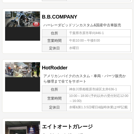
B.B.COMPANY
ハーレーダビッドソンカスタム&国産中古車販売
住所
千葉県市原市草刈446-1
営業時間
午前10:00～午後8:00
定休日
水曜日
HotRodder
アメリカンバイクのカスタム・車両・パーツ販売か
ら修理まで全てをサポート
住所
神奈川県相模原市緑区太井636-1
10:00～18:00 (予約以外の受付対応12:00
営業時間
～16:00)
定休日
水曜&第1.3.5日曜日&臨時休業はHP記載
エイトオートガレージ