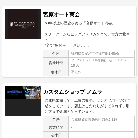
宮原オート商会
60年以上の歴史を誇る『宮原オート商会』
スクーターからビッグアメリカンまで、貴方の愛車
の
“全て”をお任せ下さい。。。
住所
福岡県久留米市津福本町1785-5
平日:8:30～19:00<日曜・祝日:9:00～
営業時間
19:00>
定休日
不定休
カスタムショップ ノムラ
兵庫県姫路市で、二輪の販売、ワンオフパーツの作
成をしています。店主はこだわりがすてきれず、明
け方まで金属を削っています。
住所
兵庫県姫路市飾磨区都倉2-119
営業時間
-
定休日
-