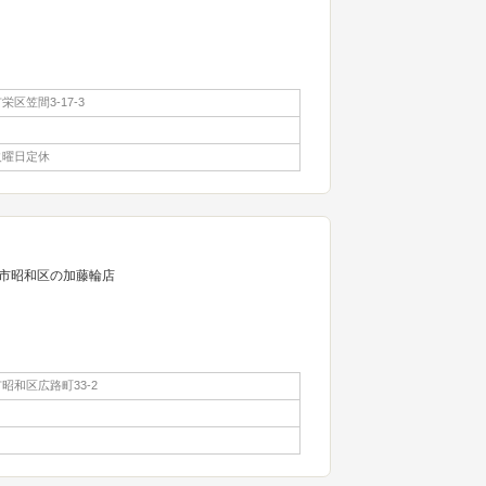
区笠間3-17-3
火曜日定休
市昭和区の加藤輪店
昭和区広路町33-2