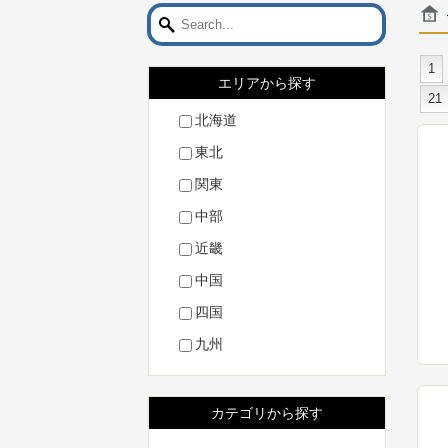
1
エリアから探す
21
北海道
東北
関東
中部
近畿
中国
四国
九州
カテゴリから探す