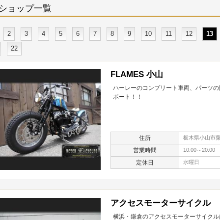
ショップ一覧
2
3
4
5
6
7
8
9
10
11
12
13
22
FLAMES 小山
ハーレーのコンプリート車両、パーツの
ポート！！
住所
栃木県小山市粟宮
営業時間
10:00～20:00
定休日
水曜日
アクセスモーターサイクル
横浜・鎌倉のアクセスモーターサイクル