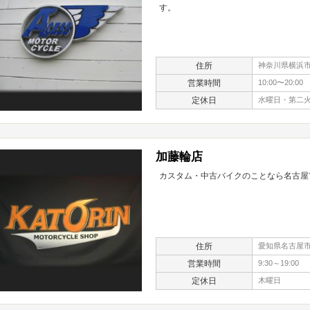
す。
住所
神奈川県横浜市栄
営業時間
10:00〜20:00
定休日
水曜日・第二
加藤輪店
カスタム・中古バイクのことなら名古屋
住所
愛知県名古屋市
営業時間
9:30～19:00
定休日
木曜日