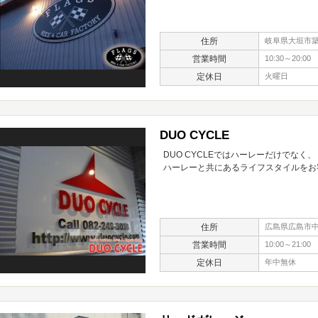
住所
岐阜県大垣市築捨
営業時間
10:30～20:00
定休日
火曜日
DUO CYCLE
DUO CYCLEではハーレーだけでなく、
ハーレーと共にあるライフスタイルをお
住所
広島県広島市中区
営業時間
10:00～21:00
定休日
年中無休