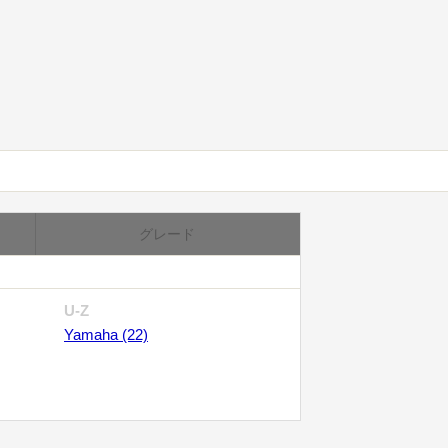
グレード
U-Z
Yamaha (22)