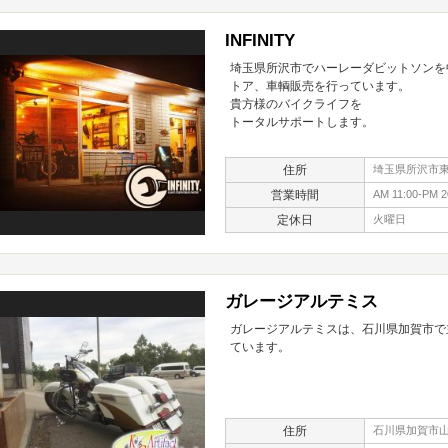
INFINITY
埼玉県所沢市でハーレーダビットソンを
トア、車輌販売を行っています。
貴方様のバイクライフを
トータルサポートします。
住所
埼玉県所沢市東狭
営業時間
AM 11:00-PM 2
定休日
火曜日
ガレージアルテミス
ガレージアルテミスは、石川県加賀市で
ています。
住所
石川県加賀市山代