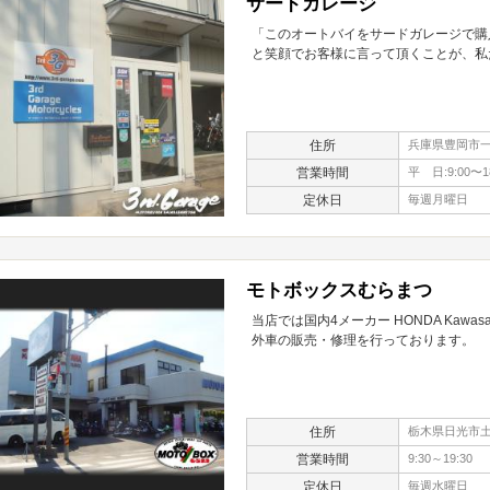
サードガレージ
「このオートバイをサードガレージで購
と笑顔でお客様に言って頂くことが、私
住所
兵庫県豊岡市一
営業時間
平 日:9:00〜18
定休日
毎週月曜日
モトボックスむらまつ
当店では国内4メーカー HONDA Kawasa
外車の販売・修理を行っております。
住所
栃木県日光市土沢
営業時間
9:30～19:30
定休日
毎週水曜日