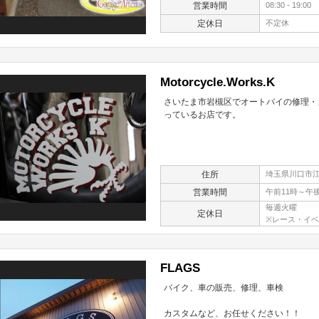
営業時間
08:30 - 19:00
定休日
不定休
Motorcycle.Works.K
さいたま市岩槻区でオートバイの修理・
っているお店です。
住所
埼玉県川口市江戸
営業時間
午前11時～午
毎週火曜
定休日
※レース・イ
FLAGS
バイク、車の販売、修理、車検
カスタムなど、お任せください！！