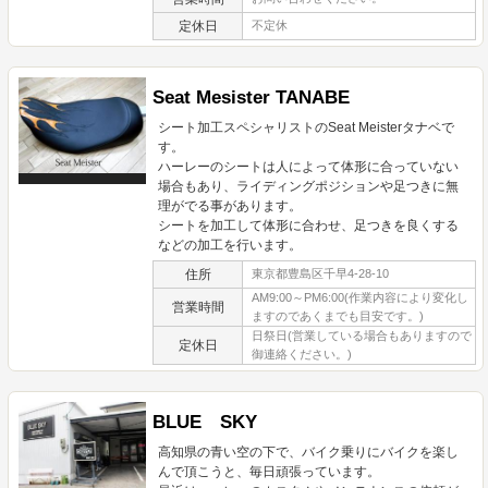
定休日
不定休
Seat Mesister TANABE
シート加工スペシャリストのSeat Meisterタナベで
す。
ハーレーのシートは人によって体形に合っていない
場合もあり、ライディングポジションや足つきに無
理がでる事があります。
シートを加工して体形に合わせ、足つきを良くする
などの加工を行います。
住所
東京都豊島区千早4-28-10
AM9:00～PM6:00(作業内容により変化し
営業時間
ますのであくまでも目安です。)
日祭日(営業している場合もありますので
定休日
御連絡ください。)
BLUE SKY
高知県の青い空の下で、バイク乗りにバイクを楽し
んで頂こうと、毎日頑張っています。