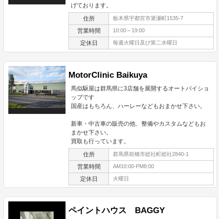
げております。
住所
栃木県宇都宮市簗瀬町1535-7
営業時間
10:00～19:00
定休日
毎週火曜日及び第二水曜日
MotorClinic Baikuya
馬似駆屋は群馬県に3店舗を展開するオートバイショ
ップです
国産はもちろん、ハーレーなどもおまかせ下さい。
新車・中古車の販売の他、整備やカスタムなどもお
まかせ下さい。
買取も行っています。
住所
群馬県前橋市総社町総社2840-1
営業時間
AM10:00-PM8:00
定休日
火曜日
ペイントハウス BAGGY