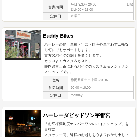
平日:9:30～20:00 日祭
営業時間
日:9:30～19:00
定休日
水曜日
Buddy Bikes
ハーレーの他、車種・年式・国産外車問わず二輪な
ら何にでもサポートします。
貴方のバイクの調子を良くします。
カッコよくカスタムもＯＫ。
静岡県富士市にあるバイクのカスタム＆メンテナン
スショップです。
住所
静岡県富士市中里938-15
営業時間
10:00～19:00
定休日
monday
ハーレーダビッドソン宇都宮
「お客様満足度ナンバーワンのバイクショップ」を
目標に、
スタッフ一同、皆様のお越しを心よりお待ち申し上