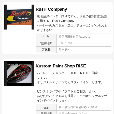
RusH Company
東名沼津インター降りてすぐ、伊豆の玄関口に店舗
を構える、RusH Company。
ハーレーのカスタム、加工、チューニングならおま
かせ下さい。
住所
静岡県沼津市岡宮1282-1
営業時間
9:30-19:00
定休日
年中無休
Kustom Paint Shop RISE
ハーレー・チョッパー・ＨＯＴＲＯＤ・国産・・・
ｅｔｃ。
オリジナルデザインでカスタムペイントします。
ピンストライプやイラストもご相談下さい。
あなたのバイクや車を世界に一つのオリジナルデザ
インでペイントします。
住所
新潟県新潟市西蒲区巻大原800
営業時間
お問い合わせください。