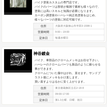
バイク塗装カスタムの専門店です。
バイクのパーツは形状が複雑で素材も様々なので、
塗装には高いスキルと知識が必要になります。
カーボン調塗装やハーレー純正色塗装をはじめ、
様々なパーツの塗装に対応可能です。
住所
大阪府大阪狭山市半田3-1598-1
営業時間
9:00～19:00
定休日
毎週水曜日
神谷鍍金
バイク、車部品のクロームメッキはお任せ下さい。
ハーレーのクロームパーツも新品のように蘇らせる
事ができます。
クロームについた傷やはがれ、直せます。サンドブ
ラスト後にメッキをかけ直します。
買い直すよりはるかに安く上がります。
住所
東京都葛飾区立石2-18-8
営業時間
09:00-17:00
定休日
第1.3土曜、日曜、祝日